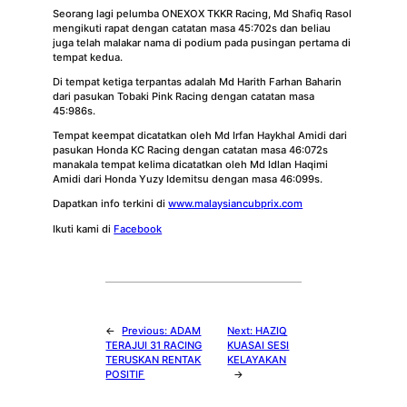
Seorang lagi pelumba ONEXOX TKKR Racing, Md Shafiq Rasol
mengikuti rapat dengan catatan masa 45:702s dan beliau
juga telah malakar nama di podium pada pusingan pertama di
tempat kedua.
Di tempat ketiga terpantas adalah Md Harith Farhan Baharin
dari pasukan Tobaki Pink Racing dengan catatan masa
45:986s.
Tempat keempat dicatatkan oleh Md Irfan Haykhal Amidi dari
pasukan Honda KC Racing dengan catatan masa 46:072s
manakala tempat kelima dicatatkan oleh Md Idlan Haqimi
Amidi dari Honda Yuzy Idemitsu dengan masa 46:099s.
Dapatkan info terkini di
www.malaysiancubprix.com
Ikuti kami di
Facebook
←
Previous:
ADAM
Next:
HAZIQ
TERAJUI 31 RACING
KUASAI SESI
TERUSKAN RENTAK
KELAYAKAN
POSITIF
→