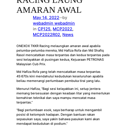
AMARAN AWAL
May 14, 2022
by
—
webadmin webadmin
in
CP125
, 
MCP2022
, 
MCP2022R02
, 
News
ONEXOX TKKR Racing melaungkan amaran awal apabila
pelumba-pelumba mereka, Md Hafiza Rofa dan Md Shafiq
Rasol mencatatkan masa terpantas dan kedua terpantas pada
sesi kelayakkan di pusingan kedua, Kejuaraan PETRONAS
Malaysian Cub Prix.
Md Hafiza Rofa yang telah mencatatkan masa terpantas
45:670s kini mendahului kedudukan keseluruhan apabila
beliau memenangi perlumbaan pembuka tirai yang lalu.
Menurut Hafiza, “Bagi sesi kelayakkan ini, setup jentera
memang bersesuaian dengan keadaan litar yang memerlukan
kemahiran teknikal dan saya mampu mencatat masa
terpantas.”
“Bagi perlumbaan esok, saya berharap untuk mengambil
posisi di kelompok hadapan. Dengan bantuan rakan
sepasukan saya, saya yakin bahawa pasukan kami akan
mendapat kedudukan di podium.”