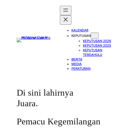
Skip
to
content
KALENDAR
KEPUTUSAN
KEPUTUSAN 2026
KEPUTUSAN 2025
KEPUTUSAN
TERDAHULU
BERITA
MEDIA
PERATURAN
Di sini lahirnya
Juara.
Pemacu Kegemilangan