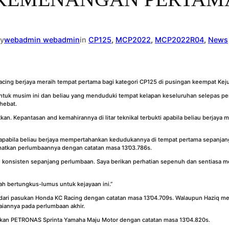
y
webadmin webadmin
in
CP125
, 
MCP2022
, 
MCP2022R04
, 
News
ing berjaya meraih tempat pertama bagi kategori CP125 di pusingan keempat Kej
ntuk musim ini dan beliau yang menduduki tempat kelapan keseluruhan selepas per
hebat.
an. Kepantasan and kemahirannya di litar teknikal terbukti apabila beliau berjaya 
t apabila beliau berjaya mempertahankan kedudukannya di tempat pertama sepanja
matkan perlumbaannya dengan catatan masa 13’03.786s.
kal konsisten sepanjang perlumbaan. Saya berikan perhatian sepenuh dan sentiasa
ah bertungkus-lumus untuk kejayaan ini.”
ri pasukan Honda KC Racing dengan catatan masa 13’04.709s. Walaupun Haziq men
iannya pada perlumbaan akhir.
asukan PETRONAS Sprinta Yamaha Maju Motor dengan catatan masa 13’04.820s.