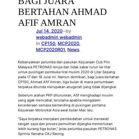
BAGI JUARA
BERTAHAN AHMAD
AFIF AMRAN
Jul 14, 2020
by
—
webadmin webadmin
in
CP150
, 
MCP2020
, 
MCP2020R01
, 
News
Kebanyakkan pelumba dan pasukan Kejuaraan Cub Prix
Malaysia PETRONAS teruja dan tidak sabar turun ke litar
untuk pusingan pembuka tirai musim 2020 di Litar Sepang
pada 17 dan 18 Julai ini. Namun demikian, bagi juara bertahan
CP150, Ahmad Afif Amran, tiga bulan di mana perlumbaan
terpaksa ditunda merupakan anugerah yang tidak dijangkai.
Sebelum arahan PKP diturunkan, Afif menghadapi musim
yang agak mencabar, terutama apabila mengalami
kecederaan semasa bertanding di pusingan pertama
Kejuaraan Motosikal Asia awal bulan Mac lalu.
“Saya terpaksa menjalani pembedahan untuk merawati
tangan saya dan proses pemulihan dijangka memerlukan
lebih kurang tiga bulan,” jelas pelumba pasukan PETRONAS
Sprinta Yamaha-CKJ Racing.