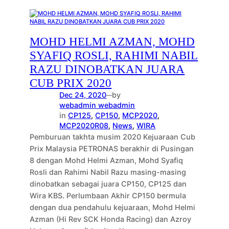
MOHD HELMI AZMAN, MOHD
SYAFIQ ROSLI, RAHIMI NABIL
RAZU DINOBATKAN JUARA
CUB PRIX 2020
Dec 24, 2020
by
—
webadmin webadmin
in
CP125
, 
CP150
, 
MCP2020
, 
MCP2020R08
, 
News
, 
WIRA
Pemburuan takhta musim 2020 Kejuaraan Cub
Prix Malaysia PETRONAS berakhir di Pusingan
8 dengan Mohd Helmi Azman, Mohd Syafiq
Rosli dan Rahimi Nabil Razu masing-masing
dinobatkan sebagai juara CP150, CP125 dan
Wira KBS. Perlumbaan Akhir CP150 bermula
dengan dua pendahulu kejuaraan, Mohd Helmi
Azman (Hi Rev SCK Honda Racing) dan Azroy