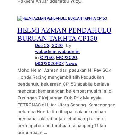
Hakeem Anuar (Idemitsu Yuzy…
HELMI AZMAN PENDAHULU
BURUAN TAKHTA CP150
Dec 23, 2020
by
—
webadmin webadmin
in
CP150
, 
MCP2020
, 
MCP2020R07
, 
News
Mohd Helmi Azman dari pasukan Hi Rev SCK
Honda Racing mengambil alih kedudukan
pendahulu kejuaraan CP150 apabila berjaya
mencatat kemenangan ke-empat musim ini di
Pusingan 7 Kejuaraan Cub Prix Malaysia
PETRONAS di Litar Utara Sepang. Kemenangan
pelumba Honda itu dicapai dalam keadaan
mencabar akibat hujan lebat yang turun di
pertengahan perlumbaan sepanjang 11 lap
perlumbaan.…