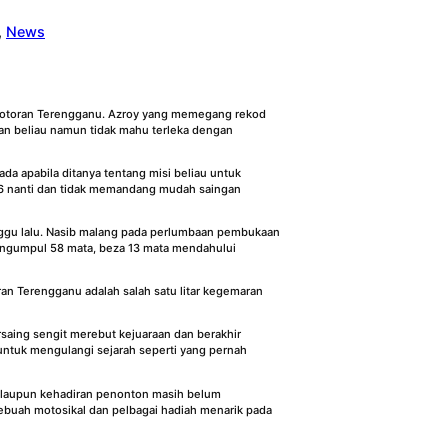
, 
News
rmotoran Terengganu. Azroy yang memegang rekod
aran beliau namun tidak mahu terleka dengan
a apabila ditanya tentang misi beliau untuk
n 6 nanti dan tidak memandang mudah saingan
nggu lalu. Nasib malang pada perlumbaan pembukaan
engumpul 58 mata, beza 13 mata mendahului
ran Terengganu adalah salah satu litar kegemaran
ersaing sengit merebut kejuaraan dan berakhir
untuk mengulangi sejarah seperti yang pernah
Walaupun kehadiran penonton masih belum
buah motosikal dan pelbagai hadiah menarik pada