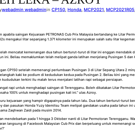
y
webadmin webadmin
in
CP150
, 
Honda
, 
MCP2021
, 
MCP2021R05
n apabila saingan Kejuaraan PETRONAS Cub Prix Malaysia bertandang ke Litar Pe
62s mengakui litar sepanjang 1.371 kilometer ini merupakan salah satu litar kegem
ah mencatat kemenangan dua tahun berturut-turut di litar ini enggan mendabik dad
un ini. Beliau memaklumkan telah melipat ganda latihan menjelang Pusingan 5 da
ingan CP150 setelah memenangi perlumbaan Pusingan 3 di Litar Sepang Utara 2 mi
elangkah kaki ke podium di kedudukan kedua pada Pusingan 2. Beliau kini yang m
kududukan terkini itu malah terus menjalani latihan rapi sebagai persiapan.
angat rapi untuk menghadapi saingan di Terengganu. Boleh dikatakan Litar Permoto
usaha 100% untuk menghadapi pusingan kali ini.” ulas Azroy.
buru kejuaraan yang hampir digapainya pada tahun lalu. Dua tahun berturut-turut b
oy dan pasukan Honda Yuzy Idemitsu Team melipat gandakan usaha pada tahun ini 
ersama Zaqhwan Zaidi pada musim 2014.
an mendebarkan pada 1 hingga 3 Oktober nanti di Litar Permotoran Terengganu. 
ran langsung di Facebook Malaysian Cub Prix dan berpeluang untuk memenangi se
r?’