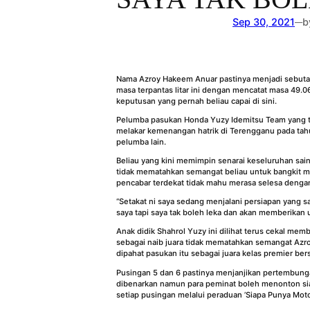
Sep 30, 2021
b
—
Nama Azroy Hakeem Anuar pastinya menjadi sebuta
masa terpantas litar ini dengan mencatat masa 49.0
keputusan yang pernah beliau capai di sini.
Pelumba pasukan Honda Yuzy Idemitsu Team yang tel
melakar kemenangan hatrik di Terengganu pada tah
pelumba lain.
Beliau yang kini memimpin senarai keseluruhan sa
tidak mematahkan semangat beliau untuk bangkit m
pencabar terdekat tidak mahu merasa selesa dengan 
“Setakat ni saya sedang menjalani persiapan yang s
saya tapi saya tak boleh leka dan akan memberikan 
Anak didik Shahrol Yuzy ini dilihat terus cekal mem
sebagai naib juara tidak mematahkan semangat Azr
dipahat pasukan itu sebagai juara kelas premier b
Pusingan 5 dan 6 pastinya menjanjikan pertembung
dibenarkan namun para peminat boleh menonton sia
setiap pusingan melalui peraduan ’Siapa Punya Moto