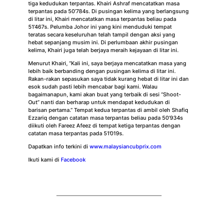
tiga kedudukan terpantas. Khairi Ashraf mencatatkan masa
terpantas pada 50’784s. Di pusingan kelima yang berlangsung
di litar ini, Khairi mencatatkan masa terpantas beliau pada
51’467s. Pelumba Johor ini yang kini menduduki tempat
teratas secara keseluruhan telah tampil dengan aksi yang
hebat sepanjang musim ini. Di perlumbaan akhir pusingan
kelima, Khairi juga telah berjaya meraih kejayaan di litar ini.
Menurut Khairi, “Kali ini, saya berjaya mencatatkan masa yang
lebih baik berbanding dengan pusingan kelima di litar ini.
Rakan-rakan sepasukan saya tidak kurang hebat di litar ini dan
esok sudah pasti lebih mencabar bagi kami. Walau
bagaimanapun, kami akan buat yang terbaik di sesi “Shoot-
Out” nanti dan berharap untuk mendapat kedudukan di
barisan pertama.” Tempat kedua terpantas di ambil oleh Shafiq
Ezzariq dengan catatan masa terpantas beliau pada 50’934s
diikuti oleh Fareez Afeez di tempat ketiga terpantas dengan
catatan masa terpantas pada 51’019s.
Dapatkan info terkini di
www.malaysiancubprix.com
Ikuti kami di
Facebook