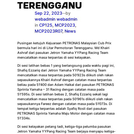
TERENGGANU
Sep 22, 2023
by
—
webadmin webadmin
in
CP125
, 
MCP2023
, 
MCP2023R07
, 
News
Pusingan ketujuh Kejuaraan PETRONAS Malaysian Cub Prix
bermula hari ini di Litar Permotoran Terengganu. Md Khairi
Ashraf dari pasukan Jetron Yamaha YYPang Racing Team
mencatatkan masa terpantas di sesi kelayakan.
Di sesi latihan bebas 1 yang berlangsung pada waktu pagi ini,
Shafiq Ezzariq dari Jetron Yamaha YYPang Racing Team
mencatatkan masa terpantas pada 50’923s diikuti oleh rakan
sepasukannya Khairi Ashraf dengan catatan masa terpantas
beliau pada 51’400 dan Adam Haikal dari pasukan PETRONAS
Sprinta Yamaha – 31 Racing dengan catatan masa pada
51’595s. Di sesi latihan bebas 2, Shafiq Ezzariq sekali lagi
mencatatkan masa terpantas pada 50’961s diikuti oleh rakan
sepasukannya Fareez dengan catatan masa pada 51’073s. Di
tempat ketiga terpantas adalah Syafiq Rosli dari pasukan
PETRONAS Sprinta Yamaha Maju Motor dengan catatan masa
51’334s.
Di sesi kelayakan petang tadi, ketiga-tiga pelumba pasukan
Jetron Yamaha YYPang Racing Team berjaya menyapu ketiga-