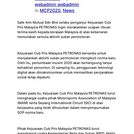
webadmin webadmin
in
MCP2020
, 
News
Safe Aim Mutual Sdn Bhd selaku penganjur Kejuaraan Cub
Prix Malaysia PETRONAS ingin merakamkan ucapan ribuan
terima kasih kepada kerajaan Malaysia di atas kebenaran
memulakan semula aktiviti sukan permotoran.
Kejuaraan Cub Prix Malaysia PETRONAS bersedia untuk
menjalankan aktiviti sukan permotoran mengikuti norma baru.
Oleh itu, perlumbaan musim 2020 akan berlangsung tanpa
kehadiran penonton. Di samping itu, penggunaan teknologi
digital akan dimaksimumkan untuk memastikan penjarakkan
sosial tetap dipatuhi.
Dalam pada itu, Kejuaraan Cub Prix Malaysia PETRONAS turut
menghargai usaha pihak Motorsports Association of Malaysia
(MAM) serta Sepang International Circuit (SIC) di atas
kerjasama yang telah dihulurkan dalam menyempurnakan
SOP norma baru.
Pihak Kejuaraan Cub Prix Malaysia PETRONAS turut
menghargai usaha Kementerian Belia dan Sukan (KBS), Majlis