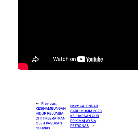
←
Previous:
Next:
KALENDAR
KESINAMBUNGAN
BARU MUSIM 2020
HIDUP PELUMBA
KEJUARAAN CUB
DITITIKBERATKAN
PRIX MALAYSIA
OLEH PASUKAN
PETRONAS
→
CUBPRIX