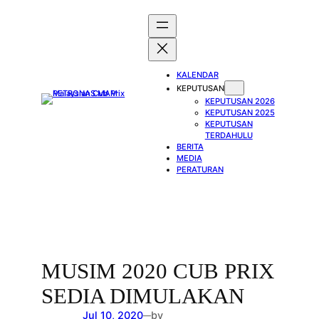
Skip
to
content
KALENDAR
KEPUTUSAN
KEPUTUSAN 2026
KEPUTUSAN 2025
KEPUTUSAN
TERDAHULU
BERITA
MEDIA
PERATURAN
MUSIM 2020 CUB PRIX
SEDIA DIMULAKAN
Jul 10, 2020
by
—