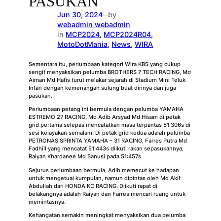
PASUKAN
Jun 30, 2024
by
—
webadmin webadmin
in
MCP2024
, 
MCP2024R04
, 
MotoDotMania
, 
News
, 
WIRA
Sementara itu, perlumbaan kategori Wira KBS yang cukup
sengit menyaksikan pelumba BROTHERS 7 TECH RACING, Md
Aiman Md Hafis turut melakar sejarah di Stadium Mini Teluk
Intan dengan kemenangan sulung buat dirinya dan juga
pasukan.
Perlumbaan petang ini bermula dengan pelumba YAMAHA
ESTREMO 27 RACING, Md Adib Arsyad Md Hisam di petak
grid pertama selepas mencatatkan masa terpantas 51:306s di
sesi kelayakan semalam. Di petak grid kedua adalah pelumba
PETRONAS SPRINTA YAMAHA – 31 RACING, Farres Putra Md
Fadhill yang mencatat 51:443s diikuti rakan sepasukannya,
Raiyan Khardanee Md Sanusi pada 51:457s.
Sejurus perlumbaan bermula, Adib memecut ke hadapan
untuk mengetuai kumpulan, namun dipintas oleh Md Akif
Abdullah dari HONDA KC RACING. Diikuti rapat di
belakangnya adalah Raiyan dan Farres mencari ruang untuk
memintasnya.
Kehangatan semakin meningkat menyaksikan dua pelumba