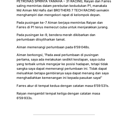
PETRONAS SPRINTA YAMAHA – 31 RACING, Raiyan dan Farres
saling memintas dalam perebutan kedudukan P1, manakala
Md Aiman Md Hafis dari BROTHERS 7 TECH RACING semakin
menghampiri dan mengekori rapat di kelompok depan.
Pada pusingan ke-7 Aiman berjaya memintas Raiyan dan
Farres di P1 terus memecut cuba untuk menjarakkan jurang.
Pada pusingan ke-9, bendera merah dikibarkan dan
perlumbaan diisytiharkan tamat.
Aiman memenangi perlumbaan pada 6’59:048s.
Aiman berkongsi, “Pada awal perlumbaan di pusingan
pertama, saya ada melakukan sedikit kesilapan, saya cuba
yang terbaik untuk mengejar ke posisi hadapan, tetapi tidak
sangka saya dapat memenangi perlumbaan ini. Tidak dapat
meluahkan betapa gembiranya saya dapat menang dan saya
menghadiahkan kemenangan ini kepada pasukan saya!”
Farres akur di tempat kedua dengan catatan masa 6’59:531s.
Raiyan mengambil tempat ketiga dengan catatan masa
6’59:933s.