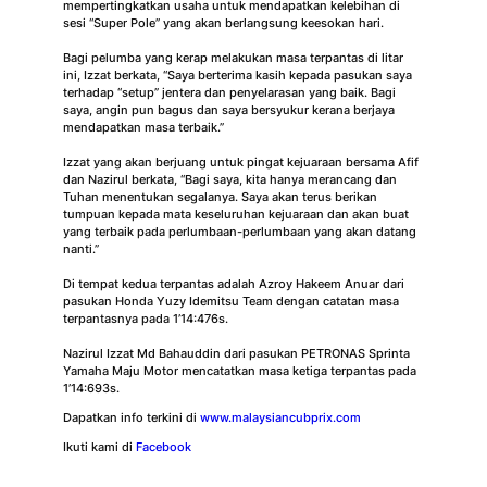
mempertingkatkan usaha untuk mendapatkan kelebihan di
sesi “Super Pole” yang akan berlangsung keesokan hari.
Bagi pelumba yang kerap melakukan masa terpantas di litar
ini, Izzat berkata, “Saya berterima kasih kepada pasukan saya
terhadap “setup” jentera dan penyelarasan yang baik. Bagi
saya, angin pun bagus dan saya bersyukur kerana berjaya
mendapatkan masa terbaik.”
Izzat yang akan berjuang untuk pingat kejuaraan bersama Afif
dan Nazirul berkata, “Bagi saya, kita hanya merancang dan
Tuhan menentukan segalanya. Saya akan terus berikan
tumpuan kepada mata keseluruhan kejuaraan dan akan buat
yang terbaik pada perlumbaan-perlumbaan yang akan datang
nanti.”
Di tempat kedua terpantas adalah Azroy Hakeem Anuar dari
pasukan Honda Yuzy Idemitsu Team dengan catatan masa
terpantasnya pada 1’14:476s.
Nazirul Izzat Md Bahauddin dari pasukan PETRONAS Sprinta
Yamaha Maju Motor mencatatkan masa ketiga terpantas pada
1’14:693s.
Dapatkan info terkini di
www.malaysiancubprix.com
Ikuti kami di
Facebook