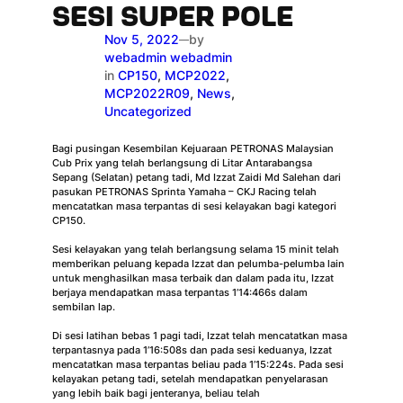
SESI SUPER POLE
Nov 5, 2022
by
—
webadmin webadmin
in
CP150
, 
MCP2022
, 
MCP2022R09
, 
News
, 
Uncategorized
Bagi pusingan Kesembilan Kejuaraan PETRONAS Malaysian
Cub Prix yang telah berlangsung di Litar Antarabangsa
Sepang (Selatan) petang tadi, Md Izzat Zaidi Md Salehan dari
pasukan PETRONAS Sprinta Yamaha – CKJ Racing telah
mencatatkan masa terpantas di sesi kelayakan bagi kategori
CP150.
Sesi kelayakan yang telah berlangsung selama 15 minit telah
memberikan peluang kepada Izzat dan pelumba-pelumba lain
untuk menghasilkan masa terbaik dan dalam pada itu, Izzat
berjaya mendapatkan masa terpantas 1’14:466s dalam
sembilan lap.
Di sesi latihan bebas 1 pagi tadi, Izzat telah mencatatkan masa
terpantasnya pada 1’16:508s dan pada sesi keduanya, Izzat
mencatatkan masa terpantas beliau pada 1’15:224s. Pada sesi
kelayakan petang tadi, setelah mendapatkan penyelarasan
yang lebih baik bagi jenteranya, beliau telah