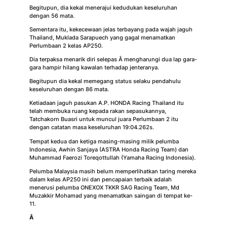
Begitupun, dia kekal menerajui kedudukan keseluruhan
dengan 56 mata.
Sementara itu, kekecewaan jelas terbayang pada wajah jaguh
Thailand, Muklada Sarapuech yang gagal menamatkan
Perlumbaan 2 kelas AP250.
Dia terpaksa menarik diri selepas Â mengharungi dua lap gara-
gara hampir hilang kawalan terhadap jenteranya.
Begitupun dia kekal memegang status selaku pendahulu
keseluruhan dengan 86 mata.
Ketiadaan jaguh pasukan A.P. HONDA Racing Thailand itu
telah membuka ruang kepada rakan sepasukannya,
Tatchakorn Buasri untuk muncul juara Perlumbaan 2 itu
dengan catatan masa keseluruhan 19:04.262s.
Tempat kedua dan ketiga masing-masing milik pelumba
Indonesia, Awhin Sanjaya (ASTRA Honda Racing Team) dan
Muhammad Faerozi Toreqottullah (Yamaha Racing Indonesia).
Pelumba Malaysia masih belum memperlihatkan taring mereka
dalam kelas AP250 ini dan pencapaian terbaik adalah
menerusi pelumba ONEXOX TKKR SAG Racing Team, Md
Muzakkir Mohamad yang menamatkan saingan di tempat ke-
11.
Â