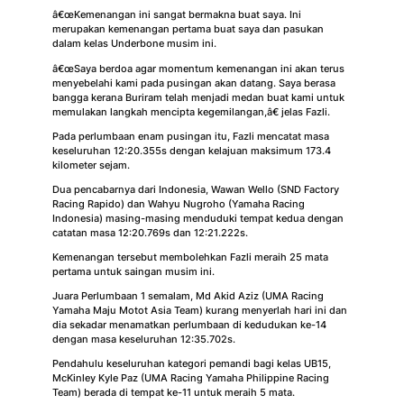
â€œKemenangan ini sangat bermakna buat saya. Ini
merupakan kemenangan pertama buat saya dan pasukan
dalam kelas Underbone musim ini.
â€œSaya berdoa agar momentum kemenangan ini akan terus
menyebelahi kami pada pusingan akan datang. Saya berasa
bangga kerana Buriram telah menjadi medan buat kami untuk
memulakan langkah mencipta kegemilangan,â€ jelas Fazli.
Pada perlumbaan enam pusingan itu, Fazli mencatat masa
keseluruhan 12:20.355s dengan kelajuan maksimum 173.4
kilometer sejam.
Dua pencabarnya dari Indonesia, Wawan Wello (SND Factory
Racing Rapido) dan Wahyu Nugroho (Yamaha Racing
Indonesia) masing-masing menduduki tempat kedua dengan
catatan masa 12:20.769s dan 12:21.222s.
Kemenangan tersebut membolehkan Fazli meraih 25 mata
pertama untuk saingan musim ini.
Juara Perlumbaan 1 semalam, Md Akid Aziz (UMA Racing
Yamaha Maju Motot Asia Team) kurang menyerlah hari ini dan
dia sekadar menamatkan perlumbaan di kedudukan ke-14
dengan masa keseluruhan 12:35.702s.
Pendahulu keseluruhan kategori pemandi bagi kelas UB15,
McKinley Kyle Paz (UMA Racing Yamaha Philippine Racing
Team) berada di tempat ke-11 untuk meraih 5 mata.