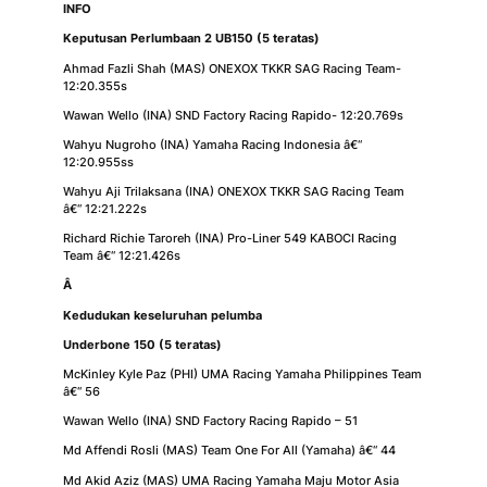
INFO
Keputusan Perlumbaan 2 UB150 (5 teratas)
Ahmad Fazli Shah (MAS) ONEXOX TKKR SAG Racing Team-
12:20.355s
Wawan Wello (INA) SND Factory Racing Rapido- 12:20.769s
Wahyu Nugroho (INA) Yamaha Racing Indonesia â€“
12:20.955ss
Wahyu Aji Trilaksana (INA) ONEXOX TKKR SAG Racing Team
â€“ 12:21.222s
Richard Richie Taroreh (INA) Pro-Liner 549 KABOCI Racing
Team â€“ 12:21.426s
Â
Kedudukan keseluruhan pelumba
Underbone 150 (5 teratas)
McKinley Kyle Paz (PHI) UMA Racing Yamaha Philippines Team
â€“ 56
Wawan Wello (INA) SND Factory Racing Rapido – 51
Md Affendi Rosli (MAS) Team One For All (Yamaha) â€“ 44
Md Akid Aziz (MAS) UMA Racing Yamaha Maju Motor Asia