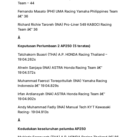
Team – 44
Fernando Masato (PHI) UMA Racing Yamaha Philippines Team
â€“ 36
Richard Richie Taroreh (INA) Pro-Liner 549 KABOCI Racing
Team â€“ 36
Â
Keputusan Perlumbaan 2 AP250 (5 teratas)
Tatchakorn Buasri (THA) A.P. HONDA Racing Thailand –
19:04.262s
Ahwin Sanjaya (INA) ASTRA Honda Racing Team â€“
19:04.572s
Muhammad Faerozi Toreqottullah (INA) Yamaha Racing
Indonesia â€“ 19:04.829s
Irfan Ardiansyah (INA) ASTRA Honda Racing Team â€“
19:04.902s
Andy Muhammad Fadly (INA) Manual Tech KYT Kawasaki
Racing- 19:04.913s
Â
Kedudukan keseluruhan pelumba AP250
Muklada Sarapuech (THA) A.P. HONDA Racing Thailand â€“ 86