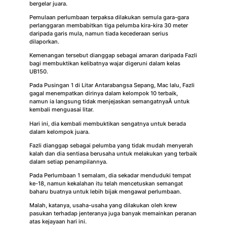
bergelar juara.
Pemulaan perlumbaan terpaksa dilakukan semula gara-gara
perlanggaran membabitkan tiga pelumba kira-kira 30 meter
daripada garis mula, namun tiada kecederaan serius
dilaporkan.
Kemenangan tersebut dianggap sebagai amaran daripada Fazli
bagi membuktikan kelibatnya wajar digeruni dalam kelas
UB150.
Pada Pusingan 1 di Litar Antarabangsa Sepang, Mac lalu, Fazli
gagal menempatkan dirinya dalam kelompok 10 terbaik,
namun ia langsung tidak menjejaskan semangatnyaÂ untuk
kembali menguasai litar.
Hari ini, dia kembali membuktikan sengatnya untuk berada
dalam kelompok juara.
Fazli dianggap sebagai pelumba yang tidak mudah menyerah
kalah dan dia sentiasa berusaha untuk melakukan yang terbaik
dalam setiap penampilannya.
Pada Perlumbaan 1 semalam, dia sekadar menduduki tempat
ke-18, namun kekalahan itu telah mencetuskan semangat
baharu buatnya untuk lebih bijak mengawal perlumbaan.
Malah, katanya, usaha-usaha yang dilakukan oleh krew
pasukan terhadap jenteranya juga banyak memainkan peranan
atas kejayaan hari ini.