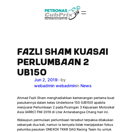
Skip
to
content
FAZLI SHAM KUASAI
PERLUMBAAN 2
UB150
Jun 2, 2019
by
—
webadmin webadmin
in
News
Ahmad Fazli Sham menghadiahkan kemenangan pertama buat
pasukannya dalam kelas Underbone 150 (UB150) apabila
menjuarai Perlumbaan 2 pada Pusingan 3 Kejuaraan Motosikal
Asia (ARRC) FIM 2019 di Litar Antarabangsa Chang hari ini.
Walaupun permulaan perlumbaan tersebut terpaksa dilakukan
sebanyak dua kali, namun ia ternyata tidak menjejaskan fokus
pelumba pasukan ONEXOX TKKR SAG Racing Team itu untuk