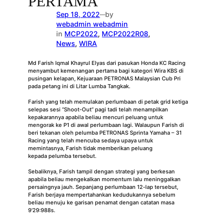
PERTAMA
Sep 18, 2022
by
—
webadmin webadmin
in
MCP2022
, 
MCP2022R08
, 
News
, 
WIRA
Md Farish Iqmal Khayrul Elyas dari pasukan Honda KC Racing
menyambut kemenangan pertama bagi kategori Wira KBS di
pusingan kelapan, Kejuaraan PETRONAS Malaysian Cub Pri
pada petang ini di Litar Lumba Tangkak.
Farish yang telah memulakan perlumbaan di petak grid ketiga
selepas sesi “Shoot-Out” pagi tadi telah menampilkan
kepakarannya apabila beliau mencuri peluang untuk
mengorak ke P1 di awal perlumbaan lagi. Walaupun Farish di
beri tekanan oleh pelumba PETRONAS Sprinta Yamaha – 31
Racing yang telah mencuba sedaya upaya untuk
memintasnya, Farish tidak memberikan peluang
kepada pelumba tersebut.
Sebaliknya, Farish tampil dengan strategi yang berkesan
apabila beliau mengekalkan momentum lalu meninggalkan
persaingnya jauh. Sepanjang perlumbaan 12-lap tersebut,
Farish berjaya mempertahankan kedudukannya sebelum
beliau menuju ke garisan penamat dengan catatan masa
9’29:988s.