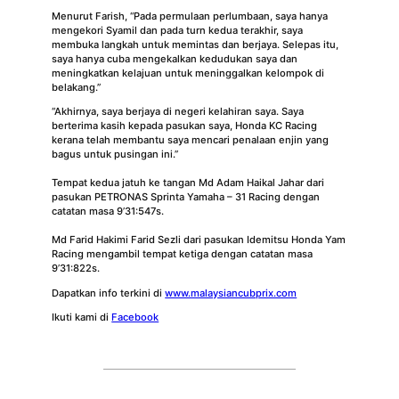
Menurut Farish, “Pada permulaan perlumbaan, saya hanya
mengekori Syamil dan pada turn kedua terakhir, saya
membuka langkah untuk memintas dan berjaya. Selepas itu,
saya hanya cuba mengekalkan kedudukan saya dan
meningkatkan kelajuan untuk meninggalkan kelompok di
belakang.”
“Akhirnya, saya berjaya di negeri kelahiran saya. Saya
berterima kasih kepada pasukan saya, Honda KC Racing
kerana telah membantu saya mencari penalaan enjin yang
bagus untuk pusingan ini.”
Tempat kedua jatuh ke tangan Md Adam Haikal Jahar dari
pasukan PETRONAS Sprinta Yamaha – 31 Racing dengan
catatan masa 9’31:547s.
Md Farid Hakimi Farid Sezli dari pasukan Idemitsu Honda Yam
Racing mengambil tempat ketiga dengan catatan masa
9’31:822s.
Dapatkan info terkini di
www.malaysiancubprix.com
Ikuti kami di
Facebook