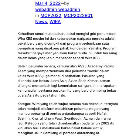
Mar 4, 2022
by
—
webadmin webadmin
in
MCP2022
, 
MCP2022R01
, 
News
, 
WIRA
Kehadiran ramai muka baharu bakal mengisi grid perlumbaan
Wira KBS musim ini dan kebanyakan daripada mereka adalah
bakat baru yang dicungkil dari program perlumbaan satu
pengeluar yang disokong pihak Honda dan Yamaha. Program
tersebut berjaya menyediakan bakat muda ini untuk bersaing
dalam kelas yang lebih mencabar seperti Wira KBS.
Selain pelumba baharu, kemunculan AS25 Academy Racing
Team yang mempertaruhkan dua pelumba ‘rookie’ dalam
kelas Wira KBS juga mencuri perhatian. Pasukan yang
dikendalikan bekas Juara Asia, Azlan Shah Kamaruzaman
dijangka menambah lagi kemeriahan saingan. Ini merupakan
kemunculan pertama pasukan itu yang baru dibimbing bekas
Juara Asia itu pada tahun lalu.
Kategori Wira yang telah wujud selama dua dekad ini ternyata
telah menjadi platform melahirkan pelumba negara yang
mampu bersaing di pentas antarabangsa seperti Hafizh
Syahrin, Khairul Idham Pawi, Syarifuddin Azman dan ramai
lagi. Kategori yang telah diperkenalkan pada tahun 2002 itu
kini akan terus melahirkan bakat-bakat baharu untuk
mengibar Jalur Gemilang di persada antarabangsa.