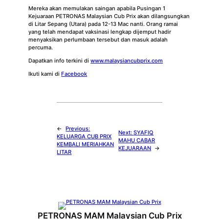
Mereka akan memulakan saingan apabila Pusingan 1
Kejuaraan PETRONAS Malaysian Cub Prix akan dilangsungkan
di Litar Sepang (Utara) pada 12-13 Mac nanti. Orang ramai
yang telah mendapat vaksinasi lengkap dijemput hadir
menyaksikan perlumbaan tersebut dan masuk adalah
percuma.
Dapatkan info terkini di
www.malaysiancubprix.com
Ikuti kami di
Facebook
←
Previous:
Next:
SYAFIQ
KELUARGA CUB PRIX
MAHU CABAR
KEMBALI MERIAHKAN
KEJUARAAN
→
LITAR
PETRONAS MAM Malaysian Cub Prix