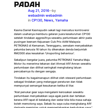
PADAH
Aug 21, 2016
by
—
webadmin webadmin
in
CP130
, 
News
, 
Yamaha
Kasma Daniel Kasmayudin sekali lagi mencetus kontroversi
dalam usahanya memburu gelaran juara keseluruhan CP130
setelah tindakan aggresifnya sewaktu perlumbaan akhir pada
pusingan keenam Kejuaraan Cub Prix AAM Malaysia
PETRONAS di Kemaman, Terengganu, semalam menyebabkan
pelumba berusia 16 tahun itu dikenakan denda berjumlah
RM2000 atas kesalahan ‘Unsporting behaviour’.
Sekalipun bergelar juara, pelumba PETRONAS Yamaha Maju
Motor itu menerima tekanan dari Ahmad Afif Amran sewaktu
perlumbaan dan dilihat seringkali menghalang laluan
pencabarnya itu dengan sengaja.
Tindakan itu bagaimanapun dilihat oleh steward perlumbaan
sebagai tindakan yang melanggar peraturan dan tidak
mempunyai semangat kesukanan ketika di litar.
“Alat penukar gear saya mengalami kerosakan sewaktu
perlumbaan menyebabkan saya agak panik dan tertekan
kerana Afif rapat di belakang dan sedar bila-bila masa sahaja
boleh memotong saya. Sebab itu saya cuba menghalang Afif
daripada memintas untuk mempertahankan kedudukan saya,”