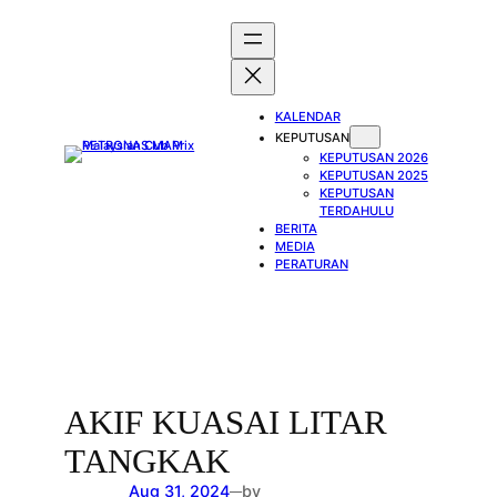
Skip
to
content
KALENDAR
KEPUTUSAN
KEPUTUSAN 2026
KEPUTUSAN 2025
KEPUTUSAN
TERDAHULU
BERITA
MEDIA
PERATURAN
AKIF KUASAI LITAR
TANGKAK
Aug 31, 2024
by
—