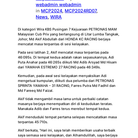
webadmin webadmin
in
MCP2024
, 
MCP2024RD07
, 
News
, 
WIRA
Di kategori Wira KBS Pusingan 7 Kejuaraan PETRONAS MAM
Malaysian Cub Prix yang berlangsung di Litar Lumba Tangkak,
Johor, Md Akif Abdullah dari HONDA KC RACING berjaya
mencatat masa terpantas di sesi kelayakan.
Pada sesi latihan 2, Akif mencatat masa terpantas pada
46:095s. Di tempat kedua adalah rakan sepasukannya, Adi
Puta Anahar pada 46:265s diikuti Md Adib Arsyad Md Hisam
dari YAMAHA ESTREMO 27 RACING pada 46:349s.
Kemudian, pada awal sesi kelayakan menyaksikan Adi
mengetuai kumpulan, diikuti dua pelumba dari PETRONAS
SPRINTA YAMAHA – 31 RACING, Farres Putra Md Fadhil dan
Md Fareeq Md Faizal.
Akif tidak mengambil masa lama untuk perbaiki catatan
masanya berjaya menempatkan diri di kedudukan teratas.
Manakala Adib dan Farres terus merebut tempat kedua.
Akif menduduki tempat pertama selepas mencatatkan masa
terpantas 45:710s.
Akif berkata, “Hari ini, saya telah memberikan usaha terbaik
saya semasa sesi kelayakan, dan Alhamdulillah, saya berjaya