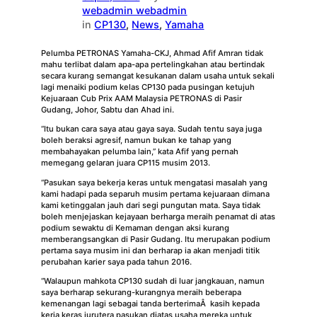
webadmin webadmin
in
CP130
, 
News
, 
Yamaha
Pelumba PETRONAS Yamaha-CKJ, Ahmad Afif Amran tidak
mahu terlibat dalam apa-apa pertelingkahan atau bertindak
secara kurang semangat kesukanan dalam usaha untuk sekali
lagi menaiki podium kelas CP130 pada pusingan ketujuh
Kejuaraan Cub Prix AAM Malaysia PETRONAS di Pasir
Gudang, Johor, Sabtu dan Ahad ini.
“Itu bukan cara saya atau gaya saya. Sudah tentu saya juga
boleh beraksi agresif, namun bukan ke tahap yang
membahayakan pelumba lain,” kata Afif yang pernah
memegang gelaran juara CP115 musim 2013.
“Pasukan saya bekerja keras untuk mengatasi masalah yang
kami hadapi pada separuh musim pertama kejuaraan dimana
kami ketinggalan jauh dari segi pungutan mata. Saya tidak
boleh menjejaskan kejayaan berharga meraih penamat di atas
podium sewaktu di Kemaman dengan aksi kurang
memberangsangkan di Pasir Gudang. Itu merupakan podium
pertama saya musim ini dan berharap ia akan menjadi titik
perubahan karier saya pada tahun 2016.
“Walaupun mahkota CP130 sudah di luar jangkauan, namun
saya berharap sekurang-kurangnya meraih beberapa
kemenangan lagi sebagai tanda berterimaÂ kasih kepada
kerja keras jurutera pasukan diatas usaha mereka untuk