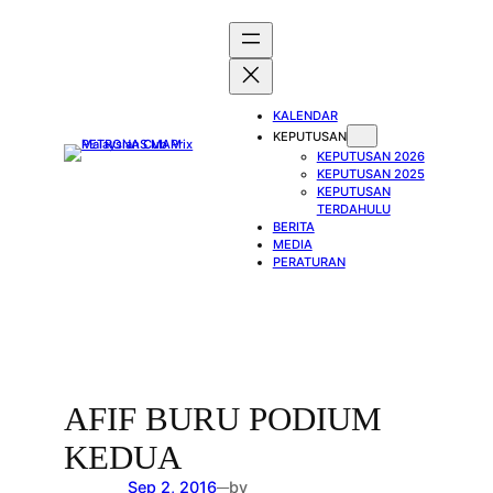
Skip
to
content
KALENDAR
KEPUTUSAN
KEPUTUSAN 2026
KEPUTUSAN 2025
KEPUTUSAN
TERDAHULU
BERITA
MEDIA
PERATURAN
AFIF BURU PODIUM
KEDUA
Sep 2, 2016
by
—