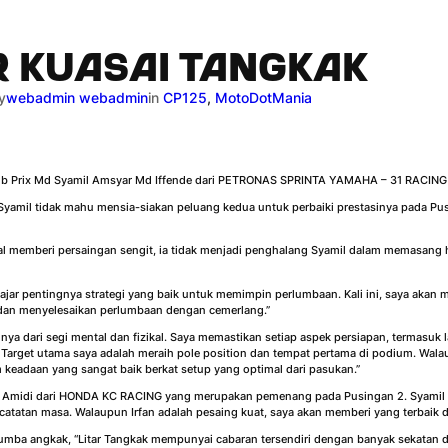
R KUASAI TANGKAK
y
webadmin webadmin
in
CP125
, 
MotoDotMania
 Prix Md Syamil Amsyar Md Iffende dari PETRONAS SPRINTA YAMAHA – 31 RACING 
yamil tidak mahu mensia-siakan peluang kedua untuk perbaiki prestasinya pada Pus
l memberi persaingan sengit, ia tidak menjadi penghalang Syamil dalam memasan
lajar pentingnya strategi yang baik untuk memimpin perlumbaan. Kali ini, saya akan 
dan menyelesaikan perlumbaan dengan cemerlang.”
nya dari segi mental dan fizikal. Saya memastikan setiap aspek persiapan, termasuk 
arget utama saya adalah meraih pole position dan tempat pertama di podium. Walau
 keadaan yang sangat baik berkat setup yang optimal dari pasukan.”
l Amidi dari HONDA KC RACING yang merupakan pemenang pada Pusingan 2. Syamil be
atan masa. Walaupun Irfan adalah pesaing kuat, saya akan memberi yang terbaik d
Lumba angkak, “Litar Tangkak mempunyai cabaran tersendiri dengan banyak sekatan 