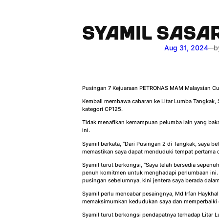
SYAMIL SASA
Aug 31, 2024
b
—
Pusingan 7 Kejuaraan PETRONAS MAM Malaysian Cub
Kembali membawa cabaran ke Litar Lumba Tangkak, S
kategori CP125.
Tidak menafikan kemampuan pelumba lain yang baka
ini.
Syamil berkata, “Dari Pusingan 2 di Tangkak, saya be
memastikan saya dapat menduduki tempat pertama 
Syamil turut berkongsi, “Saya telah bersedia sepenuh
penuh komitmen untuk menghadapi perlumbaan ini. T
pusingan sebelumnya, kini jentera saya berada dalam
Syamil perlu mencabar pesaingnya, Md Irfan Haykha
memaksimumkan kedudukan saya dan memperbaiki cat
Syamil turut berkongsi pendapatnya terhadap Litar 