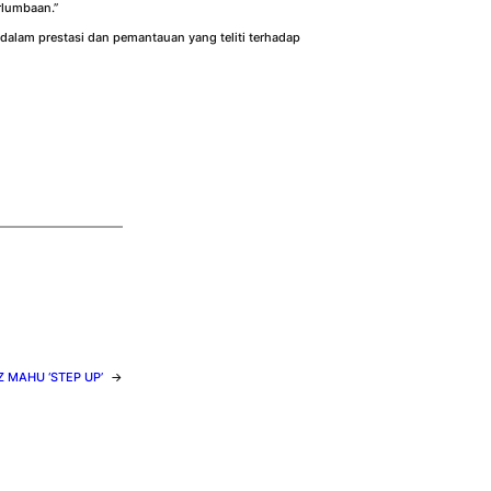
rlumbaan.”
alam prestasi dan pemantauan yang teliti terhadap
Z MAHU ‘STEP UP’
→