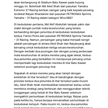
akan berlangsung di Stadium Batu Kawan pada hujung
minggu ini. Bolehkah Md Akid Shah dari pasukan Yamaha
Estremo 27 Racing berikan saingan yang baik kepada pesaing
terdekat Raiyan Khardanee dari pasukan PETRONAS Sprinta
Yamaha – 31 Racing dalam kategori Wira KBS?
Di kedudukan pertama, Md Akif Abdullah tampak yakin dan
stabil dengan jumlah mata keseluruhan yang ketara
berbanding dengan pelumba di kedudukan kedudukan
kedua, Farres Putra dari pasukan PETRONAS Sprinta Yamaha
– 31 Racing. Namun, persaingan yang bakal menjadi sengit
adalah persaingan di antara Akid Shah dan Raiyanyang akan
bersaing untuk kedudukan ketiga secara keseluruhan.
Dengan berbaki dua pusingan dan dengan jurang perbezaan
mata keseluruhan di antara mereka yang agak dekat, kedua-
dua pelumba yang berkaliber ini mempunyai peluang untuk
memperbaiki lagi kedudukan mereka di litar Batu Kawan
sebelum pusingan penutup tirai.
Siapakah di antara mereka yang akan tampil dengan
kelebihan di litar tersebut? Jika di bandingkan dengan
prestasi kedua-dua pelumba di litar tersebut pada musim
lalu, Akid Shah telah membuktikan kebolehan beliau untuk
membina strategi yang berkesan dan menggunakan teknik
tunggangan yang hebat di litar Batu Kawan sebelum
mengakhiri perlumbaan di kedudukan ketiga. Raiyan pula
pada ketika itu, hanya berjaya menamatkan perlumbaan di
kedudukan ketujuh. Pada musim ini, kedua-dua pelumba