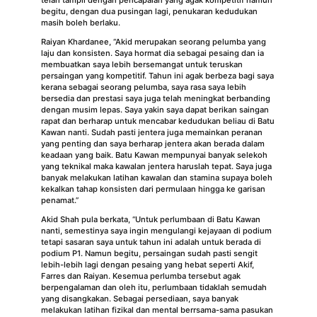
telah tampil dengan pencapaian yang agak kompetitif namun
begitu, dengan dua pusingan lagi, penukaran kedudukan
masih boleh berlaku.
Raiyan Khardanee, “Akid merupakan seorang pelumba yang
laju dan konsisten. Saya hormat dia sebagai pesaing dan ia
membuatkan saya lebih bersemangat untuk teruskan
persaingan yang kompetitif. Tahun ini agak berbeza bagi saya
kerana sebagai seorang pelumba, saya rasa saya lebih
bersedia dan prestasi saya juga telah meningkat berbanding
dengan musim lepas. Saya yakin saya dapat berikan saingan
rapat dan berharap untuk mencabar kedudukan beliau di Batu
Kawan nanti. Sudah pasti jentera juga memainkan peranan
yang penting dan saya berharap jentera akan berada dalam
keadaan yang baik. Batu Kawan mempunyai banyak selekoh
yang teknikal maka kawalan jentera haruslah tepat. Saya juga
banyak melakukan latihan kawalan dan stamina supaya boleh
kekalkan tahap konsisten dari permulaan hingga ke garisan
penamat.”
Akid Shah pula berkata, “Untuk perlumbaan di Batu Kawan
nanti, semestinya saya ingin mengulangi kejayaan di podium
tetapi sasaran saya untuk tahun ini adalah untuk berada di
podium P1. Namun begitu, persaingan sudah pasti sengit
lebih-lebih lagi dengan pesaing yang hebat seperti Akif,
Farres dan Raiyan. Kesemua perlumba tersebut agak
berpengalaman dan oleh itu, perlumbaan tidaklah semudah
yang disangkakan. Sebagai persediaan, saya banyak
melakukan latihan fizikal dan mental berrsama-sama pasukan