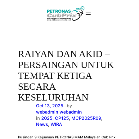
Skip
to
content
RAIYAN DAN AKID –
PERSAINGAN UNTUK
TEMPAT KETIGA
SECARA
KESELURUHAN
Oct 13, 2025
by
—
webadmin webadmin
in
2025
, 
CP125
, 
MCP2025R09
, 
News
, 
WIRA
Pusingan 9 Kejuaraan PETRONAS MAM Malaysian Cub Prix