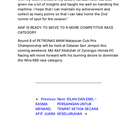
given me a lot of insights and taught me well on handling the
machine. I hope that I can maintain my achievement and
collect as many points so that I can take home the 2nd
runner of spot for the season.”
AKIF IS READY TO MOVE TO A MORE COMPETITIVE RACE
CATEGORY
Round 8 of PETRONAS MAM Malaysian Cub Prix
Championship will be held at Dataran Seri Jempol this
coming weekend. Md Akif Abdullah of Zynergys Honda KC
Racing will move forward with his burning desire to dominate
the Wira KBS race category.
←
Previous:
Next:
IDLAN DAN EMIL –
KASMA
PERSAINGAN UNTUK
MENANG,
TEMPAT KETIGA SECARA
AFIF JUARA
KESELURUHAN
→