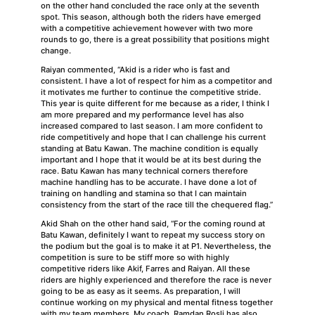
on the other hand concluded the race only at the seventh
spot. This season, although both the riders have emerged
with a competitive achievement however with two more
rounds to go, there is a great possibility that positions might
change.
Raiyan commented, “Akid is a rider who is fast and
consistent. I have a lot of respect for him as a competitor and
it motivates me further to continue the competitive stride.
This year is quite different for me because as a rider, I think I
am more prepared and my performance level has also
increased compared to last season. I am more confident to
ride competitively and hope that I can challenge his current
standing at Batu Kawan. The machine condition is equally
important and I hope that it would be at its best during the
race. Batu Kawan has many technical corners therefore
machine handling has to be accurate. I have done a lot of
training on handling and stamina so that I can maintain
consistency from the start of the race till the chequered flag.”
Akid Shah on the other hand said, “For the coming round at
Batu Kawan, definitely I want to repeat my success story on
the podium but the goal is to make it at P1. Nevertheless, the
competition is sure to be stiff more so with highly
competitive riders like Akif, Farres and Raiyan. All these
riders are highly experienced and therefore the race is never
going to be as easy as it seems. As preparation, I will
continue working on my physical and mental fitness together
with my team members. My coach, Ramdan Rosli has also