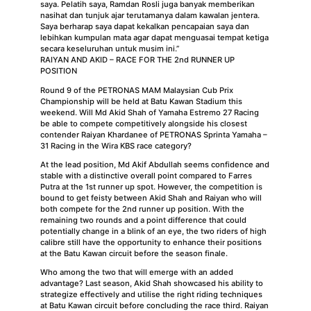
saya. Pelatih saya, Ramdan Rosli juga banyak memberikan
nasihat dan tunjuk ajar terutamanya dalam kawalan jentera.
Saya berharap saya dapat kekalkan pencapaian saya dan
lebihkan kumpulan mata agar dapat menguasai tempat ketiga
secara keseluruhan untuk musim ini.”
RAIYAN AND AKID – RACE FOR THE 2nd RUNNER UP
POSITION
Round 9 of the PETRONAS MAM Malaysian Cub Prix
Championship will be held at Batu Kawan Stadium this
weekend. Will Md Akid Shah of Yamaha Estremo 27 Racing
be able to compete competitively alongside his closest
contender Raiyan Khardanee of PETRONAS Sprinta Yamaha –
31 Racing in the Wira KBS race category?
At the lead position, Md Akif Abdullah seems confidence and
stable with a distinctive overall point compared to Farres
Putra at the 1st runner up spot. However, the competition is
bound to get feisty between Akid Shah and Raiyan who will
both compete for the 2nd runner up position. With the
remaining two rounds and a point difference that could
potentially change in a blink of an eye, the two riders of high
calibre still have the opportunity to enhance their positions
at the Batu Kawan circuit before the season finale.
Who among the two that will emerge with an added
advantage? Last season, Akid Shah showcased his ability to
strategize effectively and utilise the right riding techniques
at Batu Kawan circuit before concluding the race third. Raiyan