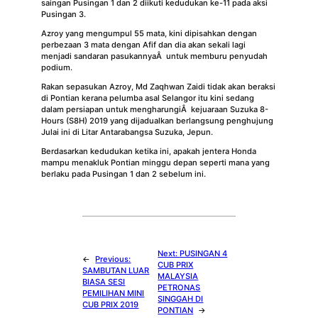
saingan Pusingan 1 dan 2 diikuti kedudukan ke-11 pada aksi
Pusingan 3.
Azroy yang mengumpul 55 mata, kini dipisahkan dengan
perbezaan 3 mata dengan Afif dan dia akan sekali lagi
menjadi sandaran pasukannyaÂ untuk memburu penyudah
podium.
Rakan sepasukan Azroy, Md Zaqhwan Zaidi tidak akan beraksi
di Pontian kerana pelumba asal Selangor itu kini sedang
dalam persiapan untuk mengharungiÂ kejuaraan Suzuka 8-
Hours (S8H) 2019 yang dijadualkan berlangsung penghujung
Julai ini di Litar Antarabangsa Suzuka, Jepun.
Berdasarkan kedudukan ketika ini, apakah jentera Honda
mampu menakluk Pontian minggu depan seperti mana yang
berlaku pada Pusingan 1 dan 2 sebelum ini.
Next:
PUSINGAN 4
←
Previous:
CUB PRIX
SAMBUTAN LUAR
MALAYSIA
BIASA SESI
PETRONAS
PEMILIHAN MINI
SINGGAH DI
CUB PRIX 2019
PONTIAN
→