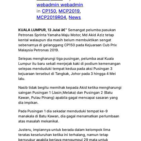
webadmin webadmin
in
CP150
, 
MCP2019
, 
MCP2019R04
, 
News
KUALA LUMPUR, 13 Julai â€“
Semangat pelumba pasukan
Petronas Sprinta Yamaha Maju Motor, Md Akid Aziz tetap
kental walaupun dia masih belum membuktikan sengat
sebenarnya di gelanggang CP150 pada Kejuaraan Cub Prix
Malaysia Petronas 2019.
Selepas mengharungi tiga pusingan, pelumba asal Kuala
Lumpur itu baru sekali menjejak kaki di podium kemenangan
selepas menduduki tempat kedua pada aksi Pusingan 3
kejuaraan tersebut di Tangkak, Johor pada 3 hingga 4 Mei
lalu.
Nasib tidak begitu memihak kepada Akid ketika mengharungi
saingan Pusingan 1 (Jasin,Melaka) dan Pusingan 2 (Batu
Kawan, Pulau Pinang) apabila gagal mencapai sasaran yang
dia impikan.
Pada Pusingan 1 dia sekadar menduduki tempat ke-9
manakala di Batu Kawan, dia gagal menamatkan perlumbaan
atas masalah mekanikal.
Justeru, impiannya untuk berada dalam kelompok lima
teratas keseluruhan ketika ini terhalang, namun tetap
bersyukur apabila berjaya mengumpul 29 mata untuk