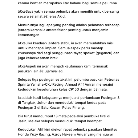
kerana Pontian merupakan litar baharu bagi semua pelumba.
â€œSaya yakin semua pelumba akan memilih untuk bersaing
secara selamat,â€ jelas Akid.
Menurutnya lagi, apa yang penting adalah pelarasan terhadap
jentera kerana ia antara faktor penting untuk menjamin
kemenangan.
â€œJika keadaan jentera stabil, ia akan memudahkan misi
untuk mencapai impian. Semua aspek perlu mantap
khususnya dari segi penggunaan tayar, spoket (gegancu) dan
juga keberkesanan brek.
â€œAspek ini akan menjadi keutamaan kami termasuk
pasukan lain,â€ ujarnya lagi.
Selepas tiga pusingan setakat ini, pelumba pasukan Petronas
Sprinta Yamaha-CKJ Racing, Ahmad Afif Amran menerajui
kedudukan keseluruhan kelas CP150 dengan 58 mata.
Ia adalah hasil kejayaannya menjuarai perlumbaan Pusingan 3
di Tangkak, Johor dan menduduki tempat kedua pada
Pusingan 2 di Batu Kawan, Pulau Pinang.
Dia turut mengumpul 13 mata pada aksi pembuka tirai di
Jasin, Melaka selepas menduduki tempat keempat.
Kedudukan Afif kini diekori rapat pelumba pasukan Idemitsu
Honda Yuzy Racing, Azroy Hakeem Anuar yang menjuarai