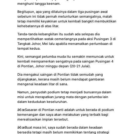
menghuni tangga keenam.
Begitupun, apa yang dilaluinya dalam tiga pusingan awal
sebelum ini tidak pernah melunturkan semangatnya, malah
tetap memiliki keyakinan untuk kembali bangkit membuktikan
kehebatannya di atas litar.
Tanda-tanda kebangkitan itu sudah ada selepas dia
memperlihatkan watak cemerlangnya pada aksi Pusingan 3 di
Tangkak Johor, Mei lalu apabila menamatkan perlumbaan di
tempat kedua.
Kini, semangat pelumba muda itu semakin memuncak untuk
kembali mempamerkan sengatnya pada saingan Pusingan 4
di Pontian, Johor minggu depan (20-21 Julai).
Dia mengakui saingan di Pontian tidak semudah yang
dijangkakan, kerana masih belum mendapat gambaran
mengenai keadaan litar di sana.
Namun, penyudah podium tetap menjadi buruannya dalam
misi untuk merapatkan jurang mata dengan pelumba lain
dalam kedudukan keseluruhan.
â€œSasaran di Pontian nanti adalah untuk berada di podium
kemenangan dan saya akan melakukan yang terbaik bagi
merealisasikan impian tersebut.
â€œBuat masa ini, saya sudah berada dalam keadaan
bersedia tetapi masih belum memikirkan tentang strategi