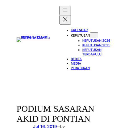
Skip
to
content
KALENDAR
KEPUTUSAN
KEPUTUSAN 2026
KEPUTUSAN 2025
KEPUTUSAN
TERDAHULU
BERITA
MEDIA
PERATURAN
PODIUM SASARAN
AKID DI PONTIAN
Jul 16, 2019
by
—