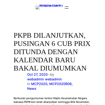
Skip
to
content
PKPB DILANJUTKAN,
PUSINGAN 6 CUB PRIX
DITUNDA DENGAN
KALENDAR BARU
BAKAL DIUMUMKAN
Oct 27, 2020
by
—
webadmin webadmin
in
MCP2020
, 
MCP2020R06
, 
News
Berikutan pengumuman terkini Majlis Keselamatan Negara
bahawa PKPB kini telah dilanjutkan sehingga 9hb November,