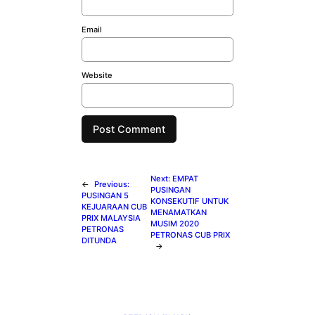
Email
Website
Next:
EMPAT
←
Previous:
PUSINGAN
PUSINGAN 5
KONSEKUTIF UNTUK
KEJUARAAN CUB
MENAMATKAN
PRIX MALAYSIA
MUSIM 2020
PETRONAS
PETRONAS CUB PRIX
DITUNDA
→