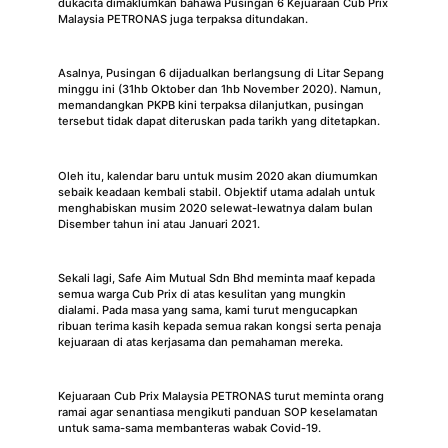
dukacita dimaklumkan bahawa Pusingan 6 Kejuaraan Cub Prix
Malaysia PETRONAS juga terpaksa ditundakan.
Asalnya, Pusingan 6 dijadualkan berlangsung di Litar Sepang
minggu ini (31hb Oktober dan 1hb November 2020). Namun,
memandangkan PKPB kini terpaksa dilanjutkan, pusingan
tersebut tidak dapat diteruskan pada tarikh yang ditetapkan.
Oleh itu, kalendar baru untuk musim 2020 akan diumumkan
sebaik keadaan kembali stabil. Objektif utama adalah untuk
menghabiskan musim 2020 selewat-lewatnya dalam bulan
Disember tahun ini atau Januari 2021.
Sekali lagi, Safe Aim Mutual Sdn Bhd meminta maaf kepada
semua warga Cub Prix di atas kesulitan yang mungkin
dialami. Pada masa yang sama, kami turut mengucapkan
ribuan terima kasih kepada semua rakan kongsi serta penaja
kejuaraan di atas kerjasama dan pemahaman mereka.
Kejuaraan Cub Prix Malaysia PETRONAS turut meminta orang
ramai agar senantiasa mengikuti panduan SOP keselamatan
untuk sama-sama membanteras wabak Covid-19.