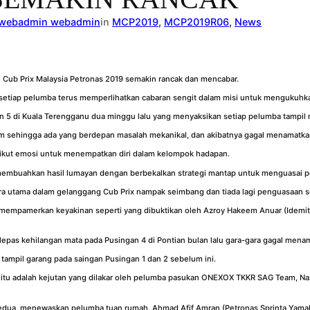
webadmin webadmin
in
MCP2019
, 
MCP2019R06
, 
News
 Cub Prix Malaysia Petronas 2019 semakin rancak dan mencabar.
, setiap pelumba terus memperlihatkan cabaran sengit dalam misi untuk mengukuhk
an 5 di Kuala Terengganu dua minggu lalu yang menyaksikan setiap pelumba tamp
m sehingga ada yang berdepan masalah mekanikal, dan akibatnya gagal menamatka
ngikut emosi untuk menempatkan diri dalam kelompok hadapan.
membuahkan hasil lumayan dengan berbekalkan strategi mantap untuk menguasai 
 utama dalam gelanggang Cub Prix nampak seimbang dan tiada lagi penguasaan sep
empamerkan keyakinan seperti yang dibuktikan oleh Azroy Hakeem Anuar (Idemit
epas kehilangan mata pada Pusingan 4 di Pontian bulan lalu gara-gara gagal mena
tampil garang pada saingan Pusingan 1 dan 2 sebelum ini.
itu adalah kejutan yang dilakar oleh pelumba pasukan ONEXOX TKKR SAG Team, Naz
kedua, menewaskan pelumba tuan rumah, Ahmad Afif Amran (Petronas Sprinta Yama