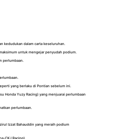
an kedudukan dalam carta keseluruhan.
il maksimum untuk mengejar penyudah podium.
n perlumbaan.
perlumbaan.
erti yang berlaku di Pontian sebelum ini.
su Honda Yuzy Racing) yang menjuarai perlumbaan
matkan perlumbaan.
irul Izzat Bahauddin yang meraih podium
ha-CKJ Racing).