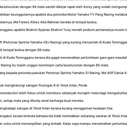
 keseluruhan dengan 94 mata sambil dikejar rapat oleh Azroy yang sudah mengump
uktikan keunggulannya apabila dua pelumba Motul Yamaha YY Pang Racing melaku
ukannya, Md Fareez Afeez Abd Rahman berada di tempat kedua.
Terengganu apabila Shahrol Syazras Shahrol Yuzy meraih podium pertamanya musim
f (Petronas Sprinta Yamaha-CKJ Racing) yang kurang menyerlah di Kuala Terengg
 di tempat kedua dengan 69 mata.
aik di Kuala Terengganu kerana dia gagal menamatkan perlumbaan gara-gara masalah
acing itu masih unggul memimpin carta keseluruhan dengan 85 mata.
uang kepada pelumba pasukan Petronas Sprinta Yamaha-31 Racing, Md Aliff Danial A
uk mengharungi saingan Pusingan 6 di Teluk Intan, Perak.
ra pelumba kini lebih fokus untuk memburu sebanyak mungkin mata bagi mengukuh
, setiap mata yang dikutip amat berharga buat mereka.
enghadapi saingan di Teluk Intan kerana kurang menggemari keadaan litar.
ngakui secara terbuka bahawa dia tidak meletakkan sebarang sasaran di Teluk Inta
 akan cuba untuk menampilkan yang terbaik. Kalau saya mampu menamatkan perlumba