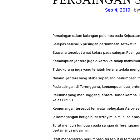
Sep 4, 2019
by
—
Persaingan dalam kalangan pelumba pada Kejuaraan
Selepas selesai 5 pusingan perlumbaan setakat ini
Suasana tersebut amat ketara pada saingan Pusing
Kemampuan jentera juga dikerah ke tahap maksimu
Tidak kurang juga yang terjatuh kerana terlalu me
Namun, jentera yang stabil sepanjang perlumbaan 
Pada saingan di Terengganu, kemampuan dua jentera
Pelumba yang menunggang jentera Honda kembali m
kelas CP150.
Kemenangan tersebut ternyata melegakan Azroy sel
Ia kemenangan ketiga buat Azroy musim ini selepas 
Turut mencuri tumpuan pada sangan di Terengganu 
pertamanya musim ini.
Izzat menamatkan perlumbaan tersebut di tempat 