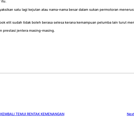
itu.
nyaksikan satu lagi kejutan atau nama-nama besar dalam sukan permotoran meneru
ok elit sudah tidak boleh berasa selesa kerana kemampuan pelumba lain turut me
n prestasi jentera masing-masing.
 KEMBALI TEMUI RENTAK KEMENANGAN
Nex