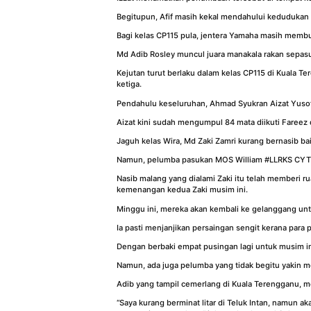
Begitupun, Afif masih kekal mendahului kedudukan
Bagi kelas CP115 pula, jentera Yamaha masih memb
Md Adib Rosley muncul juara manakala rakan sepas
Kejutan turut berlaku dalam kelas CP115 di Kuala 
ketiga.
Pendahulu keseluruhan, Ahmad Syukran Aizat Yusof
Aizat kini sudah mengumpul 84 mata diikuti Fareez
Jaguh kelas Wira, Md Zaki Zamri kurang bernasib b
Namun, pelumba pasukan MOS William #LLRKS CYT R
Nasib malang yang dialami Zaki itu telah memberi r
kemenangan kedua Zaki musim ini.
Minggu ini, mereka akan kembali ke gelanggang unt
Ia pasti menjanjikan persaingan sengit kerana pa
Dengan berbaki empat pusingan lagi untuk musim ini
Namun, ada juga pelumba yang tidak begitu yakin m
Adib yang tampil cemerlang di Kuala Terengganu, me
“Saya kurang berminat litar di Teluk Intan, namun