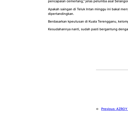
pencapaian cemerlang,” jelas pelumba asal Selangor 
Apakah saingan di Teluk Intan minggu ini bakal me
dipertandingkan.
Berdasarkan kpeutusan di Kuala Terengganu, kelomp
Kesudahannya nanti, sudah pasti bergantung denga
←
Previous:
AZROY