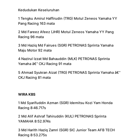
Kedudukan Keseluruhan
1 Tengku Amirul Haffirudin (TRG) Motul Zeneos Yamaha YY
Pang Racing 163 mata
2 Md Fareez Afeez (JHR) Motul Zeneos Yamaha YY Pang
Racing 96 mata
3 Md Haziq Md Fairues (SGR) PETRONAS Sprinta Yamaha
Maju Motor 92 mata
4 Nazirul Izzat Md Bahauddin (MLK) PETRONAS Sprinta
Yamaha â€“ CKJ Racing 91 mata
5 Ahmad Syukran Aizat (TRG) PETRONAS Sprinta Yamaha â€“
CKJ Racing 81 mata
WIRA KBS
1 Md Syarifuddin Azman (SGR) Idemitsu Kozi Yam Honda
Racing 8:46.717s
2 Md Alif Ashraf Tahiruddin (KUL) PETRONAS Sprinta
YAMAHA 8:52.974s
3 Md Harith Haziq Zamri (SGR) SIC Junior Team AFB TECH
Racing 8:53.275s