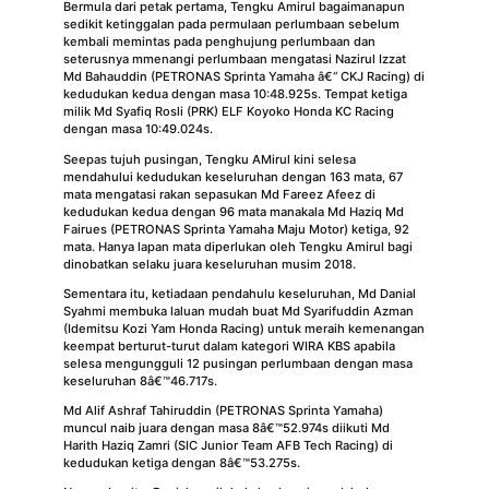
Bermula dari petak pertama, Tengku Amirul bagaimanapun
sedikit ketinggalan pada permulaan perlumbaan sebelum
kembali memintas pada penghujung perlumbaan dan
seterusnya mmenangi perlumbaan mengatasi Nazirul Izzat
Md Bahauddin (PETRONAS Sprinta Yamaha â€“ CKJ Racing) di
kedudukan kedua dengan masa 10:48.925s. Tempat ketiga
milik Md Syafiq Rosli (PRK) ELF Koyoko Honda KC Racing
dengan masa 10:49.024s.
Seepas tujuh pusingan, Tengku AMirul kini selesa
mendahului kedudukan keseluruhan dengan 163 mata, 67
mata mengatasi rakan sepasukan Md Fareez Afeez di
kedudukan kedua dengan 96 mata manakala Md Haziq Md
Fairues (PETRONAS Sprinta Yamaha Maju Motor) ketiga, 92
mata. Hanya lapan mata diperlukan oleh Tengku Amirul bagi
dinobatkan selaku juara keseluruhan musim 2018.
Sementara itu, ketiadaan pendahulu keseluruhan, Md Danial
Syahmi membuka laluan mudah buat Md Syarifuddin Azman
(Idemitsu Kozi Yam Honda Racing) untuk meraih kemenangan
keempat berturut-turut dalam kategori WIRA KBS apabila
selesa mengungguli 12 pusingan perlumbaan dengan masa
keseluruhan 8â€™46.717s.
Md Alif Ashraf Tahiruddin (PETRONAS Sprinta Yamaha)
muncul naib juara dengan masa 8â€™52.974s diikuti Md
Harith Haziq Zamri (SIC Junior Team AFB Tech Racing) di
kedudukan ketiga dengan 8â€™53.275s.