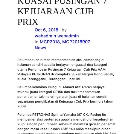
KUASAI PUSINGAN 7
KEJUARAAN CUB
PRIX
Oct 6, 2018
by
—
webadmin webadmin
in
MCP2018
, 
MCP2018R07
, 
News
Pelumba tuan rumah mempamerkan aksi cemerlang di
halaman sendiri apabila berjaya menguasai dua kategori
utama Perlumbaan Pusingan 7 Kejuaraan Cub Prix AAM
Malaysia PETRONAS di Kompleks Sukan Negeri Gong Badak,
Kuala Terengganu, Terengganu, hari ini.
Pelumba kelahiran Dungun, Ahmad Afif Amran berjaya
muncul juara kategori CP150 dan turut menamatkan
penantian untuk meraih gelaran juara di halaman sendiri
sepanjang penglibatan di Kejuaraan Cub Prix bermula tahun
2009.
Pelumba PETRONAS Sprinta Yamaha â€“ CKJ Racing itu
mempamer aksi bertenaga apabila mendahului keseluruhan
20 pusingan perlumbaan sebelum melintasi garisan penamat
dengan masa keseluruhan 13â€™40.445s meskipun diberi
tentangan sengit pada penghujung perlumbaan oleh Md Akid