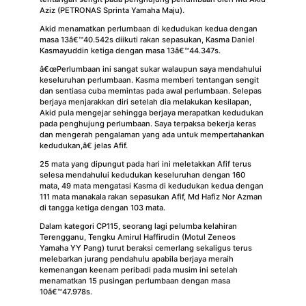
Aziz (PETRONAS Sprinta Yamaha Maju).
Akid menamatkan perlumbaan di kedudukan kedua dengan
masa 13â€™40.542s diikuti rakan sepasukan, Kasma Daniel
Kasmayuddin ketiga dengan masa 13â€™44.347s.
â€œPerlumbaan ini sangat sukar walaupun saya mendahului
keseluruhan perlumbaan. Kasma memberi tentangan sengit
dan sentiasa cuba memintas pada awal perlumbaan. Selepas
berjaya menjarakkan diri setelah dia melakukan kesilapan,
Akid pula mengejar sehingga berjaya merapatkan kedudukan
pada penghujung perlumbaan. Saya terpaksa bekerja keras
dan mengerah pengalaman yang ada untuk mempertahankan
kedudukan,â€ jelas Afif.
25 mata yang dipungut pada hari ini meletakkan Afif terus
selesa mendahului kedudukan keseluruhan dengan 160
mata, 49 mata mengatasi Kasma di kedudukan kedua dengan
111 mata manakala rakan sepasukan Afif, Md Hafiz Nor Azman
di tangga ketiga dengan 103 mata.
Dalam kategori CP115, seorang lagi pelumba kelahiran
Terengganu, Tengku Amirul Haffirudin (Motul Zeneos
Yamaha YY Pang) turut beraksi cemerlang sekaligus terus
melebarkan jurang pendahulu apabila berjaya meraih
kemenangan keenam peribadi pada musim ini setelah
menamatkan 15 pusingan perlumbaan dengan masa
10â€™47.978s.