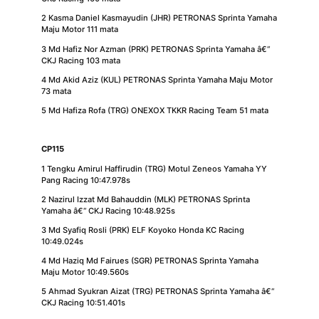
2 Kasma Daniel Kasmayudin (JHR) PETRONAS Sprinta Yamaha
Maju Motor 111 mata
3 Md Hafiz Nor Azman (PRK) PETRONAS Sprinta Yamaha â€“
CKJ Racing 103 mata
4 Md Akid Aziz (KUL) PETRONAS Sprinta Yamaha Maju Motor
73 mata
5 Md Hafiza Rofa (TRG) ONEXOX TKKR Racing Team 51 mata
CP115
1 Tengku Amirul Haffirudin (TRG) Motul Zeneos Yamaha YY
Pang Racing 10:47.978s
2 Nazirul Izzat Md Bahauddin (MLK) PETRONAS Sprinta
Yamaha â€“ CKJ Racing 10:48.925s
3 Md Syafiq Rosli (PRK) ELF Koyoko Honda KC Racing
10:49.024s
4 Md Haziq Md Fairues (SGR) PETRONAS Sprinta Yamaha
Maju Motor 10:49.560s
5 Ahmad Syukran Aizat (TRG) PETRONAS Sprinta Yamaha â€“
CKJ Racing 10:51.401s