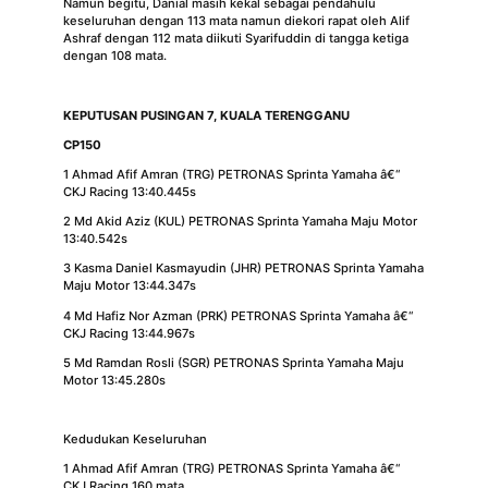
Namun begitu, Danial masih kekal sebagai pendahulu
keseluruhan dengan 113 mata namun diekori rapat oleh Alif
Ashraf dengan 112 mata diikuti Syarifuddin di tangga ketiga
dengan 108 mata.
KEPUTUSAN PUSINGAN 7, KUALA TERENGGANU
CP150
1 Ahmad Afif Amran (TRG) PETRONAS Sprinta Yamaha â€“
CKJ Racing 13:40.445s
2 Md Akid Aziz (KUL) PETRONAS Sprinta Yamaha Maju Motor
13:40.542s
3 Kasma Daniel Kasmayudin (JHR) PETRONAS Sprinta Yamaha
Maju Motor 13:44.347s
4 Md Hafiz Nor Azman (PRK) PETRONAS Sprinta Yamaha â€“
CKJ Racing 13:44.967s
5 Md Ramdan Rosli (SGR) PETRONAS Sprinta Yamaha Maju
Motor 13:45.280s
Kedudukan Keseluruhan
1 Ahmad Afif Amran (TRG) PETRONAS Sprinta Yamaha â€“
CKJ Racing 160 mata