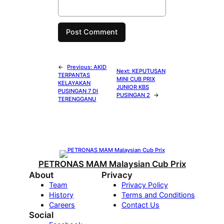
←
Previous:
AKID
Next:
KEPUTUSAN
TERPANTAS
MINI CUB PRIX
KELAYAKAN
JUNIOR KBS
PUSINGAN 7 DI
PUSINGAN 2
→
TERENGGANU
PETRONAS MAM Malaysian Cub Prix
About
Privacy
Team
Privacy Policy
History
Terms and Conditions
Careers
Contact Us
Social