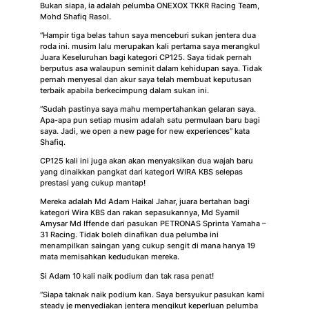
Bukan siapa, ia adalah pelumba ONEXOX TKKR Racing Team,
Mohd Shafiq Rasol.
“Hampir tiga belas tahun saya menceburi sukan jentera dua
roda ini. musim lalu merupakan kali pertama saya merangkul
Juara Keseluruhan bagi kategori CP125. Saya tidak pernah
berputus asa walaupun seminit dalam kehidupan saya. Tidak
pernah menyesal dan akur saya telah membuat keputusan
terbaik apabila berkecimpung dalam sukan ini.
“Sudah pastinya saya mahu mempertahankan gelaran saya.
Apa-apa pun setiap musim adalah satu permulaan baru bagi
saya. Jadi,
we open a new page for new experiences”
kata
Shafiq.
CP125 kali ini juga akan akan menyaksikan dua wajah baru
yang dinaikkan pangkat dari kategori WIRA KBS selepas
prestasi yang cukup mantap!
Mereka adalah Md Adam Haikal Jahar, juara bertahan bagi
kategori Wira KBS dan rakan sepasukannya, Md Syamil
Amysar Md Iffende dari pasukan PETRONAS Sprinta Yamaha –
31 Racing. Tidak boleh dinafikan dua pelumba ini
menampilkan saingan yang cukup sengit di mana hanya 19
mata memisahkan kedudukan mereka.
Si Adam 10 kali naik podium dan tak rasa penat!
“Siapa taknak naik podium kan. Saya bersyukur pasukan kami
steady je menyediakan jentera mengikut keperluan pelumba