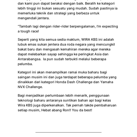
dan kami pun dapat beraksi dengan baik. Beralih ke kategori
lebih tinggi ini bukan sesuatu yang mudah. Sudah pastinya ia
memerluka teknik dan strategi yang berbeza untuk
mengendali jentera.
“Tambah lagi dengan rider-rider berpengalaman,
I’m expecting
a tough race
!
Seperti yang kita semua sedia maklum, WIRA KBS ini adalah
lubuk emas sukan jentera dua roda negara yang mencungkil
bakat baru dan mengasah kemahiran mereka agar mereka
dapat melebarkan sayap sehingga ke peringkat Asia dan
Antarabangsa. Ia pun sudah terbukti melalui beberapa
pelumba.
Kategori ini akan menampilkan ramai muka baharu bagi
saingan musim ini dan juga terdapat beberapa pelumba yang
dinaikkan dari kategori Honda Dash Challenge dan Yamaha
NVX Challenge.
Bagi menjadikan perlumbaan lebih menarik, penggunaan
teknologi baharu antaranya suntikan bahan api bagi kelas
Wira KBS juga diperkenalkan. Tak pernah takde pembaharuan
setiap musim, Hebat abang Ron!! You da best!