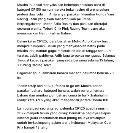
Musim ini bakal menyaksikan beberapa pasukan baru di
kategori CP150 namun mereka bukan asing di arena sukan
jentera dua roda ini. Antaranya, pasukan Idemitsu Honda Yam
Racing Team yang akan menampilkan pelumba
berpengalaman, Mohd Adib Rosley dan pasukan diterajui
seorang wanita, Tobaki Cilik Pink Racing Team yang akan
menampilkan Harith Farhan Bahrin.
Dalam kelas CP125, juara bertahan Mohd Adib Rosley turut
menjadi tumpuan. Beliau yang menyasarkan hatrik pada
musim lalu, namun gagal meletakkan diri di tangga sepuluh
teratas. Lebih pahitnya, Adib juga terpaksa mengucap Selamat
Tinggal kepada pasukan yang setia bersama selama 15 tahun,
YY Pang Racing Team.
Bagaimanapun lembaran baharu menanti pelumba berusia 28
itu.
“Sedih tetap sedih! But life has to go on! Musim baharu,
pasukan baharu, kategori baharu, wajah baharu, jentera
baharu dan nombor pun baharu cuma terbalik..hahaha! Im
ready” kata Adib yang akan mengendali jentera Honda #81.
Lain pula bagi seorang lagi pelumba CP125 apabila musim
2022 menjadi tahun yang cukup bermakna baginya selepas
dinobat juara keseluruhan buat julung kalinya walaupun
sudah berkecimpung dalam arena Kejuaraan Malaysian Cub
Prix hampir 13 tahun.