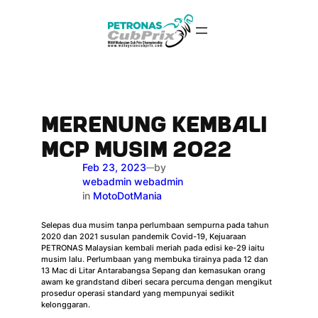
Skip
to
content
MERENUNG KEMBALI
MCP MUSIM 2022
Feb 23, 2023
by
—
webadmin webadmin
in
MotoDotMania
Selepas dua musim tanpa perlumbaan sempurna pada tahun
2020 dan 2021 susulan pandemik Covid-19, Kejuaraan
PETRONAS Malaysian kembali meriah pada edisi ke-29 iaitu
musim lalu. Perlumbaan yang membuka tirainya pada 12 dan
13 Mac di Litar Antarabangsa Sepang dan kemasukan orang
awam ke grandstand diberi secara percuma dengan mengikut
prosedur operasi standard yang mempunyai sedikit
kelonggaran.