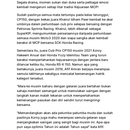
Segala drama, momen sukan dan duka serta pelbagai emosi
kembali mengeruni setiap litar tradisi Kejuaraan MCP!
Sudah pastinya semua mata tertumpu pada kelas terunggul,
CP150, dengan bekas juara Khairul Idham Pawi kembali ke akar
umbinya dalam perlumbaan cub prix selepas bersaing dengan
Petronas Sprinta Racing. Khairul, lebih dikenali sebagai
SuperKIP, mengumumkan persaraannya daripada perlumbaan
semasa musim Moto3 2020 dan siapa sangka akan kembali
beraksi di MCP bersama SCK Honda Racing.
Sementara itu, juara Cub Prix CP150 musim 2021 Azroy
Hakeem Anuar dari Honda Yuzy Idemitsu Team yang turun
beraksi mempertahankan kejuaraannya dengan jentera baru
dilancar ketika itu, Honda RS-X 150. Namun apa yang
berlakunya, juara musim 2019, Afif Amran berjaya merampas
semula takhtanya sekaligus mencatat kemenangan hatrik
kategori tersebut.
“Mara ke musim baharu dengan gelaran juara bertahan bukan
sahaja memberi semangat untuk memulakan saingan dengan
langkah kanan malah tekanan untuk mempertahankan
kemenangan pasukan dan diri sendiri turut mengiringi
bersama.
“Memandangkan akan ada pelumba-pelumba muda dan sudah
pastinya Azroy juga mahu merampas semula gelaran saya
menjangkakan saingan yang sengit bagi musim ini. Apa-apa
pun saya optimis Tahun ini adalah Tahun saya!” kata Afif.