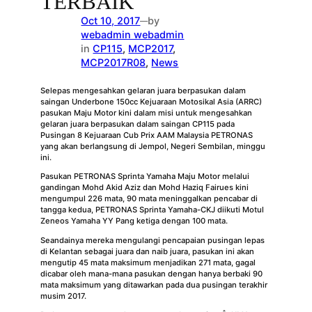
TERBAIK
Oct 10, 2017
by
—
webadmin webadmin
in
CP115
, 
MCP2017
, 
MCP2017R08
, 
News
Selepas mengesahkan gelaran juara berpasukan dalam
saingan Underbone 150cc Kejuaraan Motosikal Asia (ARRC)
pasukan Maju Motor kini dalam misi untuk mengesahkan
gelaran juara berpasukan dalam saingan CP115 pada
Pusingan 8 Kejuaraan Cub Prix AAM Malaysia PETRONAS
yang akan berlangsung di Jempol, Negeri Sembilan, minggu
ini.
Pasukan PETRONAS Sprinta Yamaha Maju Motor melalui
gandingan Mohd Akid Aziz dan Mohd Haziq Fairues kini
mengumpul 226 mata, 90 mata meninggalkan pencabar di
tangga kedua, PETRONAS Sprinta Yamaha-CKJ diikuti Motul
Zeneos Yamaha YY Pang ketiga dengan 100 mata.
Seandainya mereka mengulangi pencapaian pusingan lepas
di Kelantan sebagai juara dan naib juara, pasukan ini akan
mengutip 45 mata maksimum menjadikan 271 mata, gagal
dicabar oleh mana-mana pasukan dengan hanya berbaki 90
mata maksimum yang ditawarkan pada dua pusingan terakhir
musim 2017.