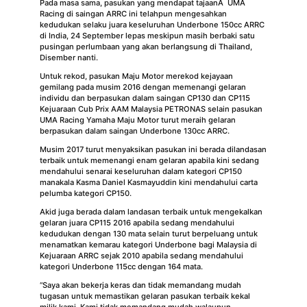
Pada masa sama, pasukan yang mendapat tajaanÂ UMA
Racing di saingan ARRC ini telahpun mengesahkan
kedudukan selaku juara keseluruhan Underbone 150cc ARRC
di India, 24 September lepas meskipun masih berbaki satu
pusingan perlumbaan yang akan berlangsung di Thailand,
Disember nanti.
Untuk rekod, pasukan Maju Motor merekod kejayaan
gemilang pada musim 2016 dengan memenangi gelaran
individu dan berpasukan dalam saingan CP130 dan CP115
Kejuaraan Cub Prix AAM Malaysia PETRONAS selain pasukan
UMA Racing Yamaha Maju Motor turut meraih gelaran
berpasukan dalam saingan Underbone 130cc ARRC.
Musim 2017 turut menyaksikan pasukan ini berada dilandasan
terbaik untuk memenangi enam gelaran apabila kini sedang
mendahului senarai keseluruhan dalam kategori CP150
manakala Kasma Daniel Kasmayuddin kini mendahului carta
pelumba kategori CP150.
Akid juga berada dalam landasan terbaik untuk mengekalkan
gelaran juara CP115 2016 apabila sedang mendahului
kedudukan dengan 130 mata selain turut berpeluang untuk
menamatkan kemarau kategori Underbone bagi Malaysia di
Kejuaraan ARRC sejak 2010 apabila sedang mendahului
kategori Underbone 115cc dengan 164 mata.
“Saya akan bekerja keras dan tidak memandang mudah
tugasan untuk memastikan gelaran pasukan terbaik kekal