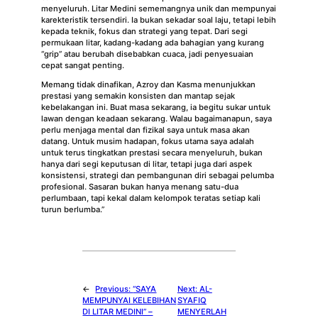
menyeluruh. Litar Medini sememangnya unik dan mempunyai
karekteristik tersendiri. Ia bukan sekadar soal laju, tetapi lebih
kepada teknik, fokus dan strategi yang tepat. Dari segi
permukaan litar, kadang-kadang ada bahagian yang kurang
“grip” atau berubah disebabkan cuaca, jadi penyesuaian
cepat sangat penting.
Memang tidak dinafikan, Azroy dan Kasma menunjukkan
prestasi yang semakin konsisten dan mantap sejak
kebelakangan ini. Buat masa sekarang, ia begitu sukar untuk
lawan dengan keadaan sekarang. Walau bagaimanapun, saya
perlu menjaga mental dan fizikal saya untuk masa akan
datang. Untuk musim hadapan, fokus utama saya adalah
untuk terus tingkatkan prestasi secara menyeluruh, bukan
hanya dari segi keputusan di litar, tetapi juga dari aspek
konsistensi, strategi dan pembangunan diri sebagai pelumba
profesional. Sasaran bukan hanya menang satu-dua
perlumbaan, tapi kekal dalam kelompok teratas setiap kali
turun berlumba.”
←
Previous:
“SAYA
Next:
AL-
MEMPUNYAI KELEBIHAN
SYAFIQ
DI LITAR MEDINI” –
MENYERLAH