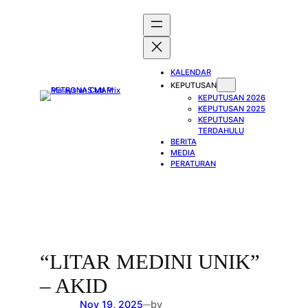
Skip
to
content
KALENDAR
KEPUTUSAN
KEPUTUSAN 2026
KEPUTUSAN 2025
KEPUTUSAN
TERDAHULU
BERITA
MEDIA
PERATURAN
“LITAR MEDINI UNIK”
– AKID
Nov 19, 2025
by
—