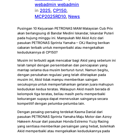
webadmin webadmin
in
2025
, 
CP150
, 
MCP2025RD10
, 
News
Pusingan 10 Kejuaraan PETRONAS MAM Malaysian Cub Prix
akan berlangsung di Bandar Medini Iskandar, Iskandar Puteri
pada hujung minggu ini. Mampukah Md Akid Aziz dari
pasukan PETRONAS Sprinta Yamaha – CKJ Racing berikan
cabaran terbaik untuk memperbaiki atau mengekalkan
kedudukannya di CP150?
Musim ini terbukti agak mencabar bagi Akid yang sebelum ini
telah tampil dengan persembahan dan pencapaian yang
mantap selama dua musim berturut-turut. Namun begitu,
dengan perubahan regulasi yang telah ditetapkan pada
musim ini, Akid tidak mampu memberikan saingan
secukupnya untuk mempertahankan gelaran juara mahupun
kedudukan kedua teratas. Walaupun Akid masih berada di
kelompok tiga teratas, beliau masih perlu memperbaiki
kekurangan supaya dapat meneruskan sainganya secara
kompetitif dengan pelumba-pelumba lain.
Dengan pesaing-persaing terdekat Kasma Danial dari
pasukan PETRONAS Sprinta Yamaha Maju Motor dan Azroy
Hakeem Anuar dari pasukan Honda Estremo Yuzy Racing
yang sentiasa memberikan persaingan yang hebat, bolehkah
Akid memperbaiki atau mengekalkan kedudukannya pada