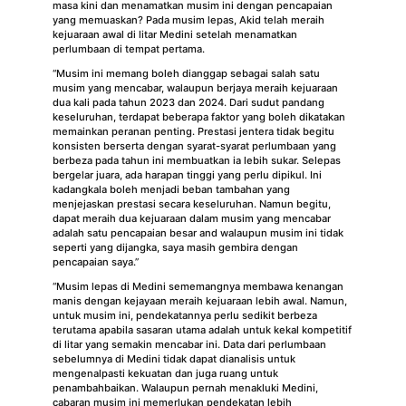
masa kini dan menamatkan musim ini dengan pencapaian
yang memuaskan? Pada musim lepas, Akid telah meraih
kejuaraan awal di litar Medini setelah menamatkan
perlumbaan di tempat pertama.
“Musim ini memang boleh dianggap sebagai salah satu
musim yang mencabar, walaupun berjaya meraih kejuaraan
dua kali pada tahun 2023 dan 2024. Dari sudut pandang
keseluruhan, terdapat beberapa faktor yang boleh dikatakan
memainkan peranan penting. Prestasi jentera tidak begitu
konsisten berserta dengan syarat-syarat perlumbaan yang
berbeza pada tahun ini membuatkan ia lebih sukar. Selepas
bergelar juara, ada harapan tinggi yang perlu dipikul. Ini
kadangkala boleh menjadi beban tambahan yang
menjejaskan prestasi secara keseluruhan. Namun begitu,
dapat meraih dua kejuaraan dalam musim yang mencabar
adalah satu pencapaian besar and walaupun musim ini tidak
seperti yang dijangka, saya masih gembira dengan
pencapaian saya.”
“Musim lepas di Medini sememangnya membawa kenangan
manis dengan kejayaan meraih kejuaraan lebih awal. Namun,
untuk musim ini, pendekatannya perlu sedikit berbeza
terutama apabila sasaran utama adalah untuk kekal kompetitif
di litar yang semakin mencabar ini. Data dari perlumbaan
sebelumnya di Medini tidak dapat dianalisis untuk
mengenalpasti kekuatan dan juga ruang untuk
penambahbaikan. Walaupun pernah menakluki Medini,
cabaran musim ini memerlukan pendekatan lebih