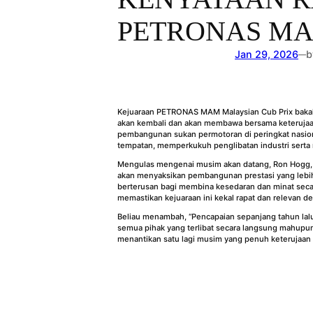
PETRONAS MAM
Jan 29, 2026
b
—
Kejuaraan PETRONAS MAM Malaysian Cub Prix bakal k
akan kembali dan akan membawa bersama keterujaa
pembangunan sukan permotoran di peringkat nasio
tempatan, memperkukuh penglibatan industri serta
Mengulas mengenai musim akan datang, Ron Hogg, P
akan menyaksikan pembangunan prestasi yang lebih m
berterusan bagi membina kesedaran dan minat secara
memastikan kejuaraan ini kekal rapat dan relevan de
Beliau menambah, “Pencapaian sepanjang tahun lalu
semua pihak yang terlibat secara langsung mahupun
menantikan satu lagi musim yang penuh keterujaan