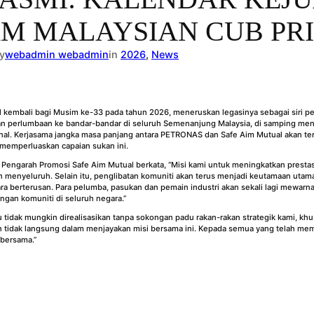
 MALAYSIAN CUB PRIX
y
webadmin webadmin
in
2026
, 
News
embali bagi Musim ke-33 pada tahun 2026, meneruskan legasinya sebagai siri perl
n perlumbaan ke bandar-bandar di seluruh Semenanjung Malaysia, di samping men
nal. Kerjasama jangka masa panjang antara PETRONAS dan Safe Aim Mutual akan t
 memperluaskan capaian sukan ini.
engarah Promosi Safe Aim Mutual berkata, “Misi kami untuk meningkatkan prestasi
enyeluruh. Selain itu, penglibatan komuniti akan terus menjadi keutamaan utama s
 berterusan. Para pelumba, pasukan dan pemain industri akan sekali lagi mewarnai
ngan komuniti di seluruh negara.”
 tidak mungkin direalisasikan tanpa sokongan padu rakan-rakan strategik kami, k
 tidak langsung dalam menjayakan misi bersama ini. Kepada semua yang telah mema
 bersama.”