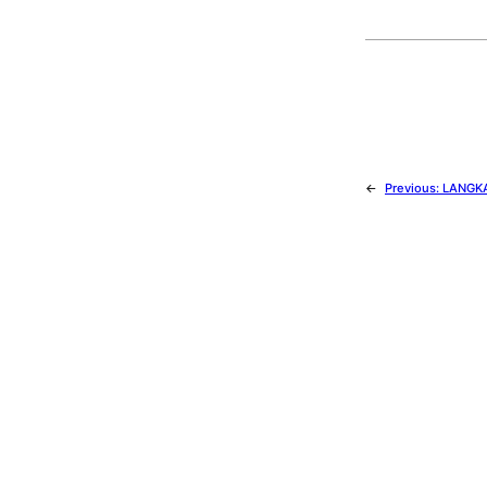
←
Previous:
LANGK