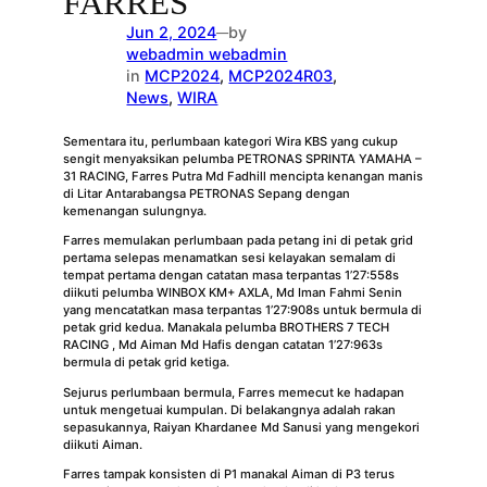
FARRES
Jun 2, 2024
by
—
webadmin webadmin
in
MCP2024
, 
MCP2024R03
, 
News
, 
WIRA
Sementara itu, perlumbaan kategori Wira KBS yang cukup
sengit menyaksikan pelumba PETRONAS SPRINTA YAMAHA –
31 RACING, Farres Putra Md Fadhill mencipta kenangan manis
di Litar Antarabangsa PETRONAS Sepang dengan
kemenangan sulungnya.
Farres memulakan perlumbaan pada petang ini di petak grid
pertama selepas menamatkan sesi kelayakan semalam di
tempat pertama dengan catatan masa terpantas 1’27:558s
diikuti pelumba WINBOX KM+ AXLA, Md Iman Fahmi Senin
yang mencatatkan masa terpantas 1’27:908s untuk bermula di
petak grid kedua. Manakala pelumba BROTHERS 7 TECH
RACING , Md Aiman Md Hafis dengan catatan 1’27:963s
bermula di petak grid ketiga.
Sejurus perlumbaan bermula, Farres memecut ke hadapan
untuk mengetuai kumpulan. Di belakangnya adalah rakan
sepasukannya, Raiyan Khardanee Md Sanusi yang mengekori
diikuti Aiman.
Farres tampak konsisten di P1 manakal Aiman di P3 terus