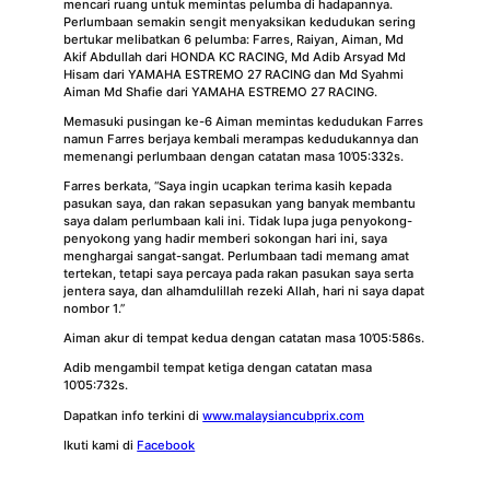
mencari ruang untuk memintas pelumba di hadapannya.
Perlumbaan semakin sengit menyaksikan kedudukan sering
bertukar melibatkan 6 pelumba: Farres, Raiyan, Aiman, Md
Akif Abdullah dari HONDA KC RACING, Md Adib Arsyad Md
Hisam dari YAMAHA ESTREMO 27 RACING dan Md Syahmi
Aiman Md Shafie dari YAMAHA ESTREMO 27 RACING.
Memasuki pusingan ke-6 Aiman memintas kedudukan Farres
namun Farres berjaya kembali merampas kedudukannya dan
memenangi perlumbaan dengan catatan masa 10’05:332s.
Farres berkata, “Saya ingin ucapkan terima kasih kepada
pasukan saya, dan rakan sepasukan yang banyak membantu
saya dalam perlumbaan kali ini. Tidak lupa juga penyokong-
penyokong yang hadir memberi sokongan hari ini, saya
menghargai sangat-sangat. Perlumbaan tadi memang amat
tertekan, tetapi saya percaya pada rakan pasukan saya serta
jentera saya, dan alhamdulillah rezeki Allah, hari ni saya dapat
nombor 1.”
Aiman akur di tempat kedua dengan catatan masa 10’05:586s.
Adib mengambil tempat ketiga dengan catatan masa
10’05:732s.
Dapatkan info terkini di
www.malaysiancubprix.com
Ikuti kami di
Facebook