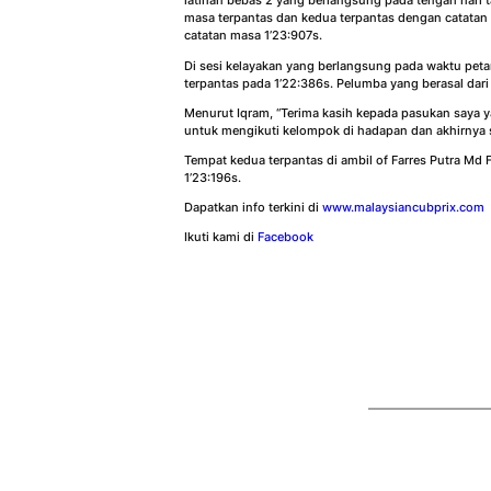
latihan bebas 2 yang berlangsung pada tengah hari
masa terpantas dan kedua terpantas dengan catatan
catatan masa 1’23:907s.
Di sesi kelayakan yang berlangsung pada waktu petan
terpantas pada 1’22:386s. Pelumba yang berasal dari
Menurut Iqram, “Terima kasih kepada pasukan saya ya
untuk mengikuti kelompok di hadapan dan akhirnya st
Tempat kedua terpantas di ambil of Farres Putra Md
1’23:196s.
Dapatkan info terkini di
www.malaysiancubprix.com
Ikuti kami di
Facebook