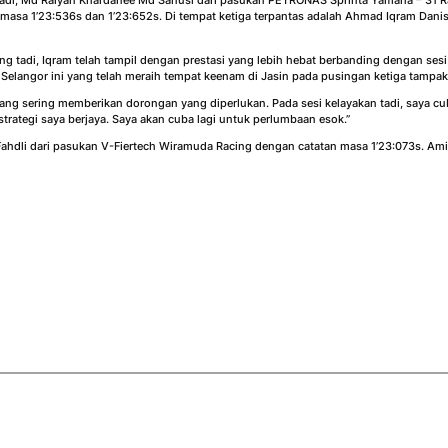
 tadi, Md Raiyan Khardanee Md Sanusi dari pasukan PETRONAS Sprinta Yamaha – 31 
 masa 1’23:536s dan 1’23:652s. Di tempat ketiga terpantas adalah Ahmad Iqram Dan
g tadi, Iqram telah tampil dengan prestasi yang lebih hebat berbanding dengan sesi
 Selangor ini yang telah meraih tempat keenam di Jasin pada pusingan ketiga tampak 
ng sering memberikan dorongan yang diperlukan. Pada sesi kelayakan tadi, saya cuba
rategi saya berjaya. Saya akan cuba lagi untuk perlumbaan esok.”
 Fahdli dari pasukan V-Fiertech Wiramuda Racing dengan catatan masa 1’23:073s. Am