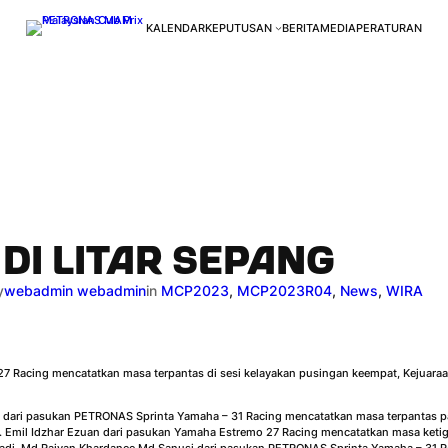
KALENDAR
KEPUTUSAN
BERITA
MEDIA
PERATURAN
DI LITAR SEPANG
y
webadmin webadmin
in
MCP2023
, 
MCP2023R04
, 
News
, 
WIRA
7 Racing mencatatkan masa terpantas di sesi kelayakan pusingan keempat, Kejuar
han dari pasukan PETRONAS Sprinta Yamaha – 31 Racing mencatatkan masa terpantas 
s. Emil Idzhar Ezuan dari pasukan Yamaha Estremo 27 Racing mencatatkan masa ketiga