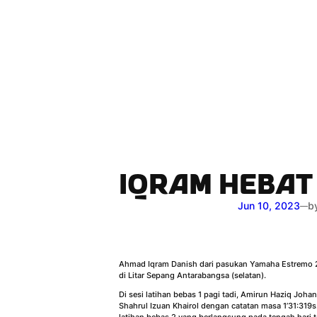
Skip
to
content
IQRAM HEBAT 
Jun 10, 2023
b
—
Ahmad Iqram Danish dari pasukan Yamaha Estremo 2
di Litar Sepang Antarabangsa (selatan).
Di sesi latihan bebas 1 pagi tadi, Amirun Haziq Jo
Shahrul Izuan Khairol dengan catatan masa 1’31:319