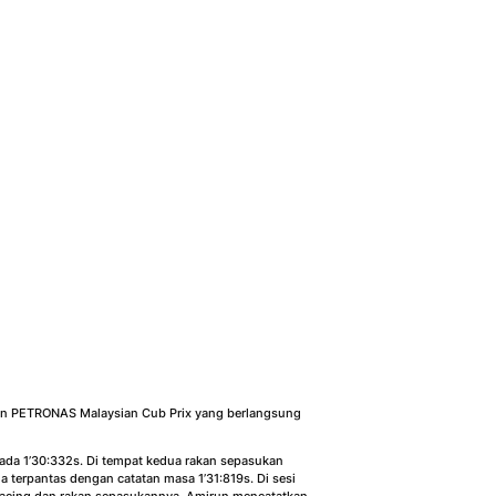
aan PETRONAS Malaysian Cub Prix yang berlangsung
pada 1’30:332s. Di tempat kedua rakan sepasukan
 terpantas dengan catatan masa 1’31:819s. Di sesi