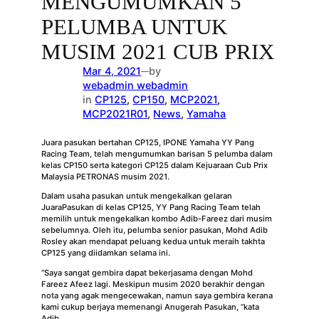
MENGUMUMKAN 5
PELUMBA UNTUK
MUSIM 2021 CUB PRIX
Mar 4, 2021
by
—
webadmin webadmin
in
CP125
, 
CP150
, 
MCP2021
, 
MCP2021R01
, 
News
, 
Yamaha
Juara pasukan bertahan CP125, IPONE Yamaha YY Pang
Racing Team, telah mengumumkan barisan 5 pelumba dalam
kelas CP150 serta kategori CP125 dalam Kejuaraan Cub Prix
Malaysia PETRONAS musim 2021.
Dalam usaha pasukan untuk mengekalkan gelaran
JuaraPasukan di kelas CP125, YY Pang Racing Team telah
memilih untuk mengekalkan kombo Adib-Fareez dari musim
sebelumnya. Oleh itu, pelumba senior pasukan, Mohd Adib
Rosley akan mendapat peluang kedua untuk meraih takhta
CP125 yang diidamkan selama ini.
“Saya sangat gembira dapat bekerjasama dengan Mohd
Fareez Afeez lagi. Meskipun musim 2020 berakhir dengan
nota yang agak mengecewakan, namun saya gembira kerana
kami cukup berjaya memenangi Anugerah Pasukan, ”kata
Adib.