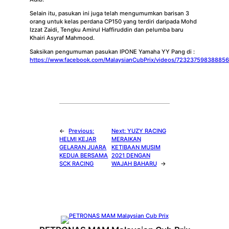
Selain itu, pasukan ini juga telah mengumumkan barisan 3
orang untuk kelas perdana CP150 yang terdiri daripada Mohd
Izzat Zaidi, Tengku Amirul Haffiruddin dan pelumba baru
Khairi Asyraf Mahmood.
Saksikan pengumuman pasukan IPONE Yamaha YY Pang di :
https://www.facebook.com/MalaysianCubPrix/videos/72323759838885
←
Previous:
Next:
YUZY RACING
HELMI KEJAR
MERAIKAN
GELARAN JUARA
KETIBAAN MUSIM
KEDUA BERSAMA
2021 DENGAN
SCK RACING
WAJAH BAHARU
→