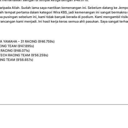
i daripada Allah. Sudah lama saya nantikan kemenangan ini. Sebelum datang ke Jempo
ih tempat pertama dalam kategori Wira KBS, jadi kemenangan ini sangat bermakna u
a pusingan sebelum ini, kami tidak banyak berada di podium. Kami mengambil ris
perancangan kami menjadi. Ini hasil kerja keras semua ahli pasukan. Saya sangat ter
 YAMAHA – 31 RACING (9’46.759s)
NG TEAM (9’47.895s)
ACING (9’48.071s)
CH RACING TEAM (9’56.259s)
NG TEAM (9’56.657s)