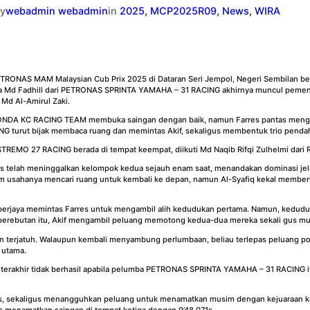
y
webadmin webadmin
in
2025
, 
MCP2025R09
, 
News
, 
WIRA
TRONAS MAM Malaysian Cub Prix 2025 di Dataran Seri Jempol, Negeri Sembilan be
tra Md Fadhill dari PETRONAS SPRINTA YAMAHA – 31 RACING akhirnya muncul pemen
 Md Al-Amirul Zaki.
 HONDA KC RACING TEAM membuka saingan dengan baik, namun Farres pantas men
 turut bijak membaca ruang dan memintas Akif, sekaligus membentuk trio penda
STREMO 27 RACING berada di tempat keempat, diikuti Md Naqib Rifqi Zulhelmi da
 telah meninggalkan kelompok kedua sejauh enam saat, menandakan dominasi jel
am usahanya mencari ruang untuk kembali ke depan, namun Al-Syafiq kekal memberi
 berjaya memintas Farres untuk mengambil alih kedudukan pertama. Namun, keduduka
perebutan itu, Akif mengambil peluang memotong kedua-dua mereka sekali gus mu
dan terjatuh. Walaupun kembali menyambung perlumbaan, beliau terlepas peluang po
 utama.
 terakhir tidak berhasil apabila pelumba PETRONAS SPRINTA YAMAHA – 31 RACING i
95s, sekaligus menangguhkan peluang untuk menamatkan musim dengan kejuaraan k
menamatkan saingan di tempat ketiga dengan 9’48.071s.