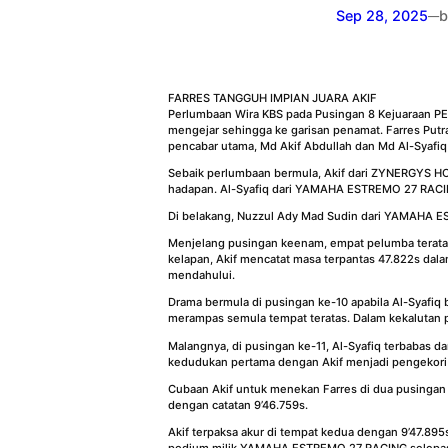
Sep 28, 2025
b
—
FARRES TANGGUH IMPIAN JUARA AKIF
Perlumbaan Wira KBS pada Pusingan 8 Kejuaraan PE
mengejar sehingga ke garisan penamat. Farres Pu
pencabar utama, Md Akif Abdullah dan Md Al-Syafiq
Sebaik perlumbaan bermula, Akif dari ZYNERGYS
hadapan. Al-Syafiq dari YAMAHA ESTREMO 27 RACING
Di belakang, Nuzzul Ady Mad Sudin dari YAMAHA E
Menjelang pusingan keenam, empat pelumba teratas
kelapan, Akif mencatat masa terpantas 47.822s dal
mendahului.
Drama bermula di pusingan ke-10 apabila Al-Syafiq
merampas semula tempat teratas. Dalam kekalutan 
Malangnya, di pusingan ke-11, Al-Syafiq terbabas 
kedudukan pertama dengan Akif menjadi pengekori
Cubaan Akif untuk menekan Farres di dua pusingan
dengan catatan 9’46.759s.
Akif terpaksa akur di tempat kedua dengan 9’47.8
podium milik YAMAHA ESTREMO 27 RACING selepas 