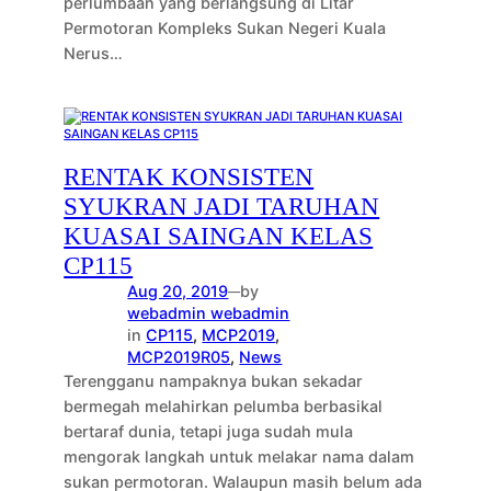
perlumbaan yang berlangsung di Litar
Permotoran Kompleks Sukan Negeri Kuala
Nerus…
RENTAK KONSISTEN
SYUKRAN JADI TARUHAN
KUASAI SAINGAN KELAS
CP115
Aug 20, 2019
by
—
webadmin webadmin
in
CP115
, 
MCP2019
, 
MCP2019R05
, 
News
Terengganu nampaknya bukan sekadar
bermegah melahirkan pelumba berbasikal
bertaraf dunia, tetapi juga sudah mula
mengorak langkah untuk melakar nama dalam
sukan permotoran. Walaupun masih belum ada