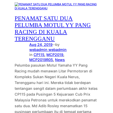
PENAMAT SATU DUA
PELUMBA MOTUL YY PANG
RACING DI KUALA
TERENGGANU
Aug 24, 2019
by
—
webadmin webadmin
in
CP115
, 
MCP2019
, 
MCP2019R05
, 
News
Pelumba pasukan Motul Yamaha YY Pang
Racing mudah menawan Litar Permotoran di
Kompleks Sukan Negeri Kuala Nerus,
Terengganu hari ini. Mereka tidak berdepan
tentangan sengit dalam perlumbaan akhir kelas
CP115 pada Pusingan 5 Kejuaraan Cub Prix
Malaysia Petronas untuk merekodkan penamat
satu dua. Md Adib Rosley menamatkan 15
pusingan perlumbaan itu di tempat pertama