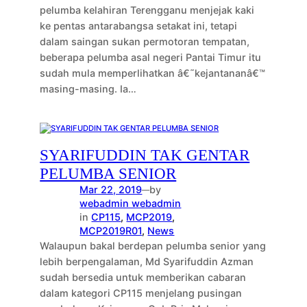
pelumba kelahiran Terengganu menjejak kaki
ke pentas antarabangsa setakat ini, tetapi
dalam saingan sukan permotoran tempatan,
beberapa pelumba asal negeri Pantai Timur itu
sudah mula memperlihatkan â€˜kejantananâ€™
masing-masing. Ia…
SYARIFUDDIN TAK GENTAR
PELUMBA SENIOR
Mar 22, 2019
by
—
webadmin webadmin
in
CP115
, 
MCP2019
, 
MCP2019R01
, 
News
Walaupun bakal berdepan pelumba senior yang
lebih berpengalaman, Md Syarifuddin Azman
sudah bersedia untuk memberikan cabaran
dalam kategori CP115 menjelang pusingan