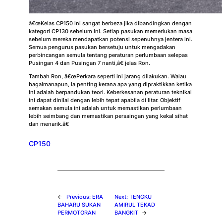
â€œKelas CP150 ini sangat berbeza jika dibandingkan dengan
kategori CP130 sebelum ini. Setiap pasukan memerlukan masa
sebelum mereka mendapatkan potensi sepenuhnya jentera ini.
Semua pengurus pasukan bersetuju untuk mengadakan
perbincangan semula tentang peraturan perlumbaan selepas
Pusingan 4 dan Pusingan 7 nanti,â€ jelas Ron.
Tambah Ron, â€œPerkara seperti ini jarang dilakukan. Walau
bagaimanapun, ia penting kerana apa yang dipraktikkan ketika
ini adalah berpandukan teori. Keberkesanan peraturan teknikal
ini dapat dinilai dengan lebih tepat apabila di litar. Objektif
semakan semula ini adalah untuk memastikan perlumbaan
lebih seimbang dan memastikan persaingan yang kekal sihat
dan menarik.â€
CP150
←
Previous:
ERA
Next:
TENGKU
BAHARU SUKAN
AMIRUL TEKAD
PERMOTORAN
BANGKIT
→