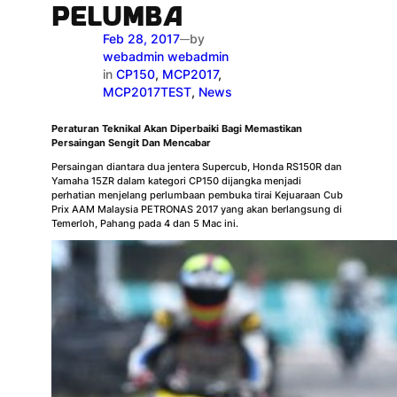
PELUMBA
Feb 28, 2017
by
—
webadmin webadmin
in
CP150
, 
MCP2017
, 
MCP2017TEST
, 
News
Peraturan Teknikal Akan Diperbaiki Bagi Memastikan
Persaingan Sengit Dan Mencabar
Persaingan diantara dua jentera Supercub, Honda RS150R dan
Yamaha 15ZR dalam kategori CP150 dijangka menjadi
perhatian menjelang perlumbaan pembuka tirai Kejuaraan Cub
Prix AAM Malaysia PETRONAS 2017 yang akan berlangsung di
Temerloh, Pahang pada 4 dan 5 Mac ini.