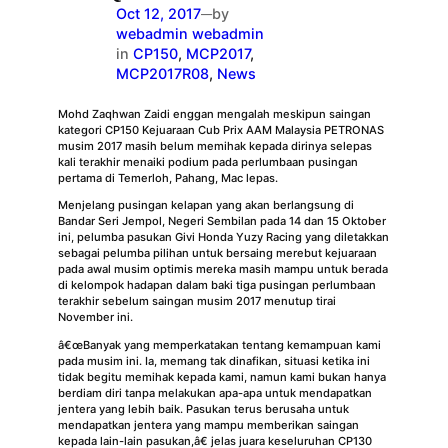
Oct 12, 2017
by
—
webadmin webadmin
in
CP150
, 
MCP2017
, 
MCP2017R08
, 
News
Mohd Zaqhwan Zaidi enggan mengalah meskipun saingan
kategori CP150 Kejuaraan Cub Prix AAM Malaysia PETRONAS
musim 2017 masih belum memihak kepada dirinya selepas
kali terakhir menaiki podium pada perlumbaan pusingan
pertama di Temerloh, Pahang, Mac lepas.
Menjelang pusingan kelapan yang akan berlangsung di
Bandar Seri Jempol, Negeri Sembilan pada 14 dan 15 Oktober
ini, pelumba pasukan Givi Honda Yuzy Racing yang diletakkan
sebagai pelumba pilihan untuk bersaing merebut kejuaraan
pada awal musim optimis mereka masih mampu untuk berada
di kelompok hadapan dalam baki tiga pusingan perlumbaan
terakhir sebelum saingan musim 2017 menutup tirai
November ini.
â€œBanyak yang memperkatakan tentang kemampuan kami
pada musim ini. Ia, memang tak dinafikan, situasi ketika ini
tidak begitu memihak kepada kami, namun kami bukan hanya
berdiam diri tanpa melakukan apa-apa untuk mendapatkan
jentera yang lebih baik. Pasukan terus berusaha untuk
mendapatkan jentera yang mampu memberikan saingan
kepada lain-lain pasukan,â€ jelas juara keseluruhan CP130