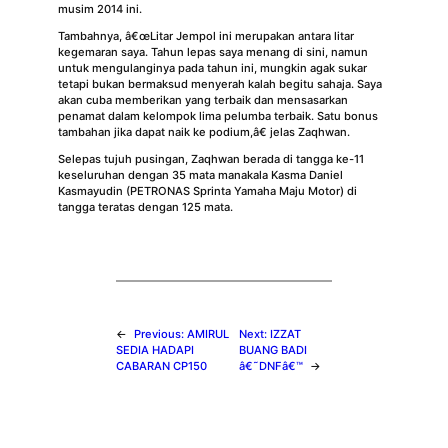
musim 2014 ini.
Tambahnya, â€œLitar Jempol ini merupakan antara litar
kegemaran saya. Tahun lepas saya menang di sini, namun
untuk mengulanginya pada tahun ini, mungkin agak sukar
tetapi bukan bermaksud menyerah kalah begitu sahaja. Saya
akan cuba memberikan yang terbaik dan mensasarkan
penamat dalam kelompok lima pelumba terbaik. Satu bonus
tambahan jika dapat naik ke podium,â€ jelas Zaqhwan.
Selepas tujuh pusingan, Zaqhwan berada di tangga ke-11
keseluruhan dengan 35 mata manakala Kasma Daniel
Kasmayudin (PETRONAS Sprinta Yamaha Maju Motor) di
tangga teratas dengan 125 mata.
←
Previous:
AMIRUL
Next:
IZZAT
SEDIA HADAPI
BUANG BADI
CABARAN CP150
â€˜DNFâ€™
→