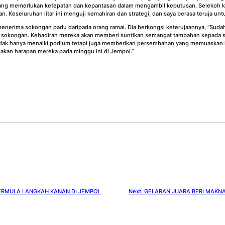
 yang memerlukan ketepatan dan kepantasan dalam mengambil keputusan. Selekoh ke-
Keseluruhan litar ini menguji kemahiran dan strategi, dan saya berasa teruja untu
 menerima sokongan padu daripada orang ramai. Dia berkongsi keterujaannya, “Sudah
ri sokongan. Kehadiran mereka akan memberi suntikan semangat tambahan kepada s
tidak hanya menaiki podium tetapi juga memberikan persembahan yang memuaskan h
an harapan mereka pada minggu ini di Jempol.”
ERMULA LANGKAH KANAN DI JEMPOL
Next:
GELARAN JUARA BERI MAKNA