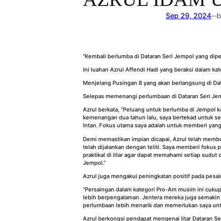
Sep 29, 2024
b
—
“Kembali berlumba di Dataran Seri Jempol yang dipen
Ini luahan Azrul Affendi Hadi yang beraksi dalam
Menjelang Pusingan 8 yang akan berlangsung di Dat
Selepas memenangi perlumbaan di Dataran Seri Jemp
Azrul berkata, “Peluang untuk berlumba di Jempol k
kemenangan dua tahun lalu, saya bertekad untuk sek
Intan. Fokus utama saya adalah untuk memberi yan
Demi memastikan impian dicapai, Azrul telah membu
telah dijalankan dengan teliti. Saya memberi fokus 
praktikal di litar agar dapat memahami setiap sud
Jempol.”
Azrul juga mengakui peningkatan positif pada pesai
“Persaingan dalam kategori Pro-Am musim ini cuku
lebih berpengalaman. Jentera mereka juga semakin p
perlumbaan lebih menarik dan memerlukan saya untu
Azrul berkongsi pendapat mengenai litar Dataran Se