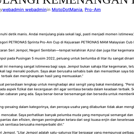
y
webadmin webadmin
in
MotoDotMania
, 
Pro-Am
uhi detik manis. Andai menjulang piala sekali lagi, pasti menjadi momen istimewa.
 kategori PETRONAS Sprinta Pro-Am Cup di Kejuaraan PETRONAS MAM Malaysian Cub P
aran Seri Jempol, Negeri Sembilan—tempat kelahiran Azrul dan juga litar kegemara
ol pada Pusingan 5 musim 2022, peluang untuk berlumba di litar itu sangat dinant
ali ini memang sangat istimewa bagi saya. Jempol bukan sahaja litar kegemaran, te
ali lagi menaiki podium. Saya akan berusaha sehabis baik dan memastikan saya tid
g terbaik dan mengharapkan hasil yang memuaskan.”
at persediaan lengkap untuk menghadapi aksi sengit yang bakal mendatang. “Pers
pada aspek fizikal dan kecergasan diri agar sentiasa berada dalam keadaan terbaik. 
ut dan cabaran yang ada. Saya benar-benar bersemangat dan bersedia untuk member
ng-pesaing dalam kategorinya, dan percaya usaha yang dilaburkan tidak akan mengk
p mencabar. Saya perhatikan banyak pelumba muda yang mempunyai semangat dan k
antas dan efisien, dengan peningkatan ketara dari segi kuasa enjin dan keselesaa
k sentiasa berusaha memperbaiki diri.”
ri Jempol. “Litar Jempol adalah satu-satunya litar berpagar yang mempunyai pelba