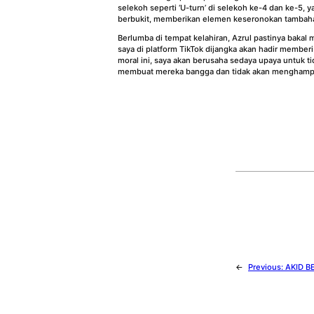
selekoh seperti ‘U-turn’ di selekoh ke-4 dan ke-5,
berbukit, memberikan elemen keseronokan tambahan. 
Berlumba di tempat kelahiran, Azrul pastinya bakal
saya di platform TikTok dijangka akan hadir membe
moral ini, saya akan berusaha sedaya upaya untuk 
membuat mereka bangga dan tidak akan menghampak
←
Previous:
AKID B