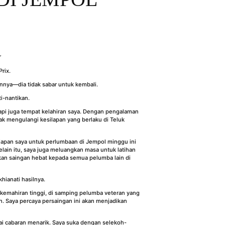
”
rix.
nnya—dia tidak sabar untuk kembali.
i-nantikan.
tapi juga tempat kelahiran saya. Dengan pengalaman
ak mengulangi kesilapan yang berlaku di Teluk
iapan saya untuk perlumbaan di Jempol minggu ini
Selain itu, saya juga meluangkan masa untuk latihan
ikan saingan hebat kepada semua pelumba lain di
hianati hasilnya.
emahiran tinggi, di samping pelumba veteran yang
n. Saya percaya persaingan ini akan menjadikan
gai cabaran menarik. Saya suka dengan selekoh-