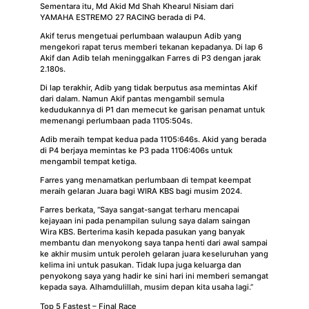
Sementara itu, Md Akid Md Shah Khearul Nisiam dari
YAMAHA ESTREMO 27 RACING berada di P4.
Akif terus mengetuai perlumbaan walaupun Adib yang
mengekori rapat terus memberi tekanan kepadanya. Di lap 6
Akif dan Adib telah meninggalkan Farres di P3 dengan jarak
2.180s.
Di lap terakhir, Adib yang tidak berputus asa memintas Akif
dari dalam. Namun Akif pantas mengambil semula
kedudukannya di P1 dan memecut ke garisan penamat untuk
memenangi perlumbaan pada 11’05:504s.
Adib meraih tempat kedua pada 11’05:646s. Akid yang berada
di P4 berjaya memintas ke P3 pada 11’06:406s untuk
mengambil tempat ketiga.
Farres yang menamatkan perlumbaan di tempat keempat
meraih gelaran Juara bagi WIRA KBS bagi musim 2024.
Farres berkata, “Saya sangat-sangat terharu mencapai
kejayaan ini pada penampilan sulung saya dalam saingan
Wira KBS. Berterima kasih kepada pasukan yang banyak
membantu dan menyokong saya tanpa henti dari awal sampai
ke akhir musim untuk peroleh gelaran juara keseluruhan yang
kelima ini untuk pasukan. Tidak lupa juga keluarga dan
penyokong saya yang hadir ke sini hari ini memberi semangat
kepada saya. Alhamdulillah, musim depan kita usaha lagi.”
Top 5 Fastest – Final Race