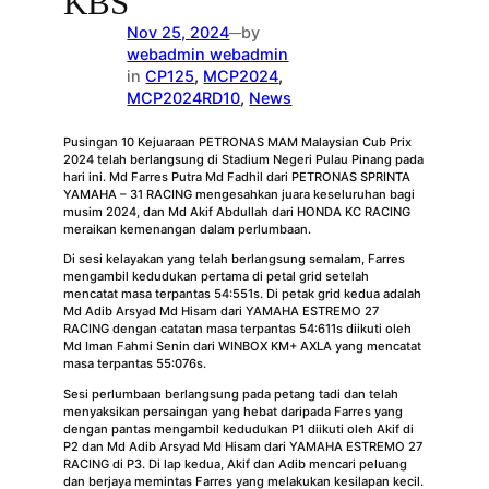
KBS
Nov 25, 2024
by
—
webadmin webadmin
in
CP125
, 
MCP2024
, 
MCP2024RD10
, 
News
Pusingan 10 Kejuaraan PETRONAS MAM Malaysian Cub Prix
2024 telah berlangsung di Stadium Negeri Pulau Pinang pada
hari ini. Md Farres Putra Md Fadhil dari PETRONAS SPRINTA
YAMAHA – 31 RACING mengesahkan juara keseluruhan bagi
musim 2024, dan Md Akif Abdullah dari HONDA KC RACING
meraikan kemenangan dalam perlumbaan.
Di sesi kelayakan yang telah berlangsung semalam, Farres
mengambil kedudukan pertama di petal grid setelah
mencatat masa terpantas 54:551s. Di petak grid kedua adalah
Md Adib Arsyad Md Hisam dari YAMAHA ESTREMO 27
RACING dengan catatan masa terpantas 54:611s diikuti oleh
Md Iman Fahmi Senin dari WINBOX KM+ AXLA yang mencatat
masa terpantas 55:076s.
Sesi perlumbaan berlangsung pada petang tadi dan telah
menyaksikan persaingan yang hebat daripada Farres yang
dengan pantas mengambil kedudukan P1 diikuti oleh Akif di
P2 dan Md Adib Arsyad Md Hisam dari YAMAHA ESTREMO 27
RACING di P3. Di lap kedua, Akif dan Adib mencari peluang
dan berjaya memintas Farres yang melakukan kesilapan kecil.