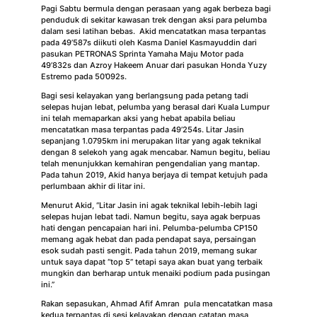
Pagi Sabtu bermula dengan perasaan yang agak berbeza bagi
penduduk di sekitar kawasan trek dengan aksi para pelumba
dalam sesi latihan bebas. Akid mencatatkan masa terpantas
pada 49’587s diikuti oleh Kasma Daniel Kasmayuddin dari
pasukan PETRONAS Sprinta Yamaha Maju Motor pada
49’832s dan Azroy Hakeem Anuar dari pasukan Honda Yuzy
Estremo pada 50’092s.
Bagi sesi kelayakan yang berlangsung pada petang tadi
selepas hujan lebat, pelumba yang berasal dari Kuala Lumpur
ini telah memaparkan aksi yang hebat apabila beliau
mencatatkan masa terpantas pada 49’254s. Litar Jasin
sepanjang 1.0795km ini merupakan litar yang agak teknikal
dengan 8 selekoh yang agak mencabar. Namun begitu, beliau
telah menunjukkan kemahiran pengendalian yang mantap.
Pada tahun 2019, Akid hanya berjaya di tempat ketujuh pada
perlumbaan akhir di litar ini.
Menurut Akid, “Litar Jasin ini agak teknikal lebih-lebih lagi
selepas hujan lebat tadi. Namun begitu, saya agak berpuas
hati dengan pencapaian hari ini. Pelumba-pelumba CP150
memang agak hebat dan pada pendapat saya, persaingan
esok sudah pasti sengit. Pada tahun 2019, memang sukar
untuk saya dapat “top 5” tetapi saya akan buat yang terbaik
mungkin dan berharap untuk menaiki podium pada pusingan
ini.”
Rakan sepasukan, Ahmad Afif Amran pula mencatatkan masa
kedua terpantas di sesi kelayakan dengan catatan masa