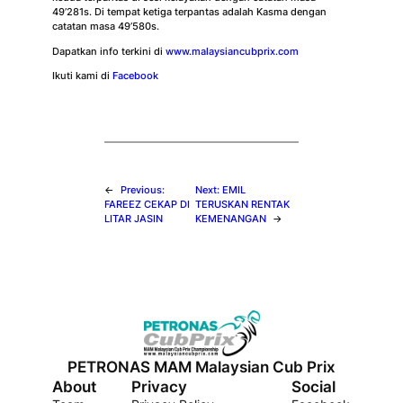
49’281s. Di tempat ketiga terpantas adalah Kasma dengan
catatan masa 49’580s.
Dapatkan info terkini di
www.malaysiancubprix.com
Ikuti kami di
Facebook
←
Previous:
Next:
EMIL
FAREEZ CEKAP DI
TERUSKAN RENTAK
LITAR JASIN
KEMENANGAN
→
PETRONAS MAM Malaysian Cub Prix
About
Privacy
Social