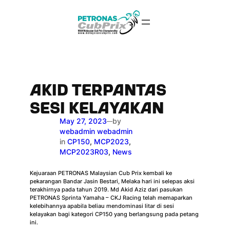
Skip
to
content
AKID TERPANTAS
SESI KELAYAKAN
May 27, 2023
by
—
webadmin webadmin
in
CP150
, 
MCP2023
, 
MCP2023R03
, 
News
Kejuaraan PETRONAS Malaysian Cub Prix kembali ke
pekarangan Bandar Jasin Bestari, Melaka hari ini selepas aksi
terakhirnya pada tahun 2019. Md Akid Aziz dari pasukan
PETRONAS Sprinta Yamaha – CKJ Racing telah memaparkan
kelebihannya apabila beliau mendominasi litar di sesi
kelayakan bagi kategori CP150 yang berlangsung pada petang
ini.