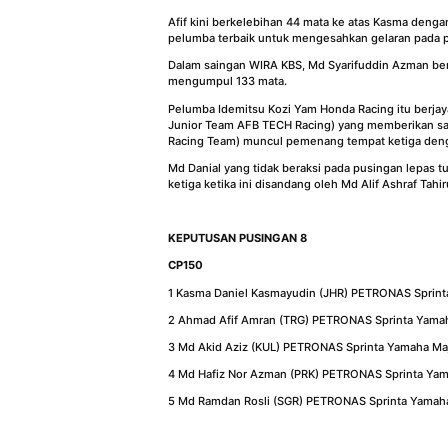
Afif kini berkelebihan 44 mata ke atas Kasma den
pelumba terbaik untuk mengesahkan gelaran pada 
Dalam saingan WIRA KBS, Md Syarifuddin Azman ber
mengumpul 133 mata.
Pelumba Idemitsu Kozi Yam Honda Racing itu berj
Junior Team AFB TECH Racing) yang memberikan sa
Racing Team) muncul pemenang tempat ketiga deng
Md Danial yang tidak beraksi pada pusingan lepas
ketiga ketika ini disandang oleh Md Alif Ashraf 
KEPUTUSAN PUSINGAN 8
CP150
1 Kasma Daniel Kasmayudin (JHR) PETRONAS Sprint
2 Ahmad Afif Amran (TRG) PETRONAS Sprinta Yamah
3 Md Akid Aziz (KUL) PETRONAS Sprinta Yamaha Maj
4 Md Hafiz Nor Azman (PRK) PETRONAS Sprinta Yam
5 Md Ramdan Rosli (SGR) PETRONAS Sprinta Yamaha