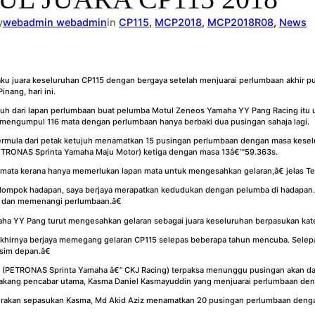
y
webadmin webadmin
in
CP115
, 
MCP2018
, 
MCP2018R08
, 
News
ku juara keseluruhan CP115 dengan bergaya setelah menjuarai perlumbaan akhir p
nang, hari ini.
h dari lapan perlumbaan buat pelumba Motul Zeneos Yamaha YY Pang Racing itu 
mengumpul 116 mata dengan perlumbaan hanya berbaki dua pusingan sahaja lagi.
 bermula dari petak ketujuh menamatkan 15 pusingan perlumbaan dengan masa kes
PETRONAS Sprinta Yamaha Maju Motor) ketiga dengan masa 13â€™59.363s.
mata kerana hanya memerlukan lapan mata untuk mengesahkan gelaran,â€ jelas Te
lompok hadapan, saya berjaya merapatkan kedudukan dengan pelumba di hadapan.
s dan memenangi perlumbaan.â€
maha YY Pang turut mengesahkan gelaran sebagai juara keseluruhan berpasukan k
khirnya berjaya memegang gelaran CP115 selepas beberapa tahun mencuba. Selepas
sim depan.â€
n (PETRONAS Sprinta Yamaha â€“ CKJ Racing) terpaksa menunggu pusingan akan d
elakang pencabar utama, Kasma Daniel Kasmayuddin yang menjuarai perlumbaan de
da rakan sepasukan Kasma, Md Akid Aziz menamatkan 20 pusingan perlumbaan deng