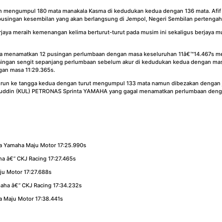
gan mengumpul 180 mata manakala Kasma di kedudukan kedua dengan 136 mata. Afif
pusingan kesembilan yang akan berlangsung di Jempol, Negeri Sembilan perteng
jaya meraih kemenangan kelima berturut-turut pada musim ini sekaligus berjaya 
aya menamatkan 12 pusingan perlumbaan dengan masa keseluruhan 11â€™14.467s m
ingan sengit sepanjang perlumbaan sebelum akur di kedudukan kedua dengan masa
an masa 11:29.365s.
 turun ke tangga kedua dengan turut mengumpul 133 mata namun dibezakan dengan
Tahiruddin (KUL) PETRONAS Sprinta YAMAHA yang gagal menamatkan perlumbaan den
a Yamaha Maju Motor 17:25.990s
a â€“ CKJ Racing 17:27.465s
u Motor 17:27.688s
aha â€“ CKJ Racing 17:34.232s
 Maju Motor 17:38.441s