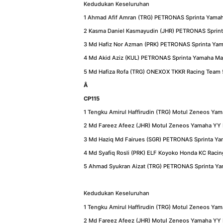
Kedudukan Keseluruhan
1 Ahmad Afif Amran (TRG) PETRONAS Sprinta Yamah
2 Kasma Daniel Kasmayudin (JHR) PETRONAS Sprint
3 Md Hafiz Nor Azman (PRK) PETRONAS Sprinta Yam
4 Md Akid Aziz (KUL) PETRONAS Sprinta Yamaha Ma
5 Md Hafiza Rofa (TRG) ONEXOX TKKR Racing Team
Â
CP115
1 Tengku Amirul Haffirudin (TRG) Motul Zeneos Ya
2 Md Fareez Afeez (JHR) Motul Zeneos Yamaha YY P
3 Md Haziq Md Fairues (SGR) PETRONAS Sprinta Ya
4 Md Syafiq Rosli (PRK) ELF Koyoko Honda KC Racin
5 Ahmad Syukran Aizat (TRG) PETRONAS Sprinta Yam
Kedudukan Keseluruhan
1 Tengku Amirul Haffirudin (TRG) Motul Zeneos Ya
2 Md Fareez Afeez (JHR) Motul Zeneos Yamaha YY 