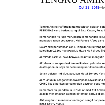
Oct 28, 2018
b
—
Tengku Amirul Haffirudin mengesahkan gelaran sela
PETRONAS yang berlangsung di Batu Kawan, Pulau Pi
Kemenangan itu juga merupakan kemenangan ketuju
mengatasi rakan sepasukan, Md Fareez Afeez yang 
Dalam aksi perlumbaan akhir, Tengku Amirul yang
kelebihan 0.326s manakala Md Haziq Nd Fairues (
â€œPada asalnya, saya hanya cuba untuk mengutip 
â€œNamun selepas insiden melibatkan pelumba ke
di atas podium, saya mencari ruang untuk meminta
Selain gelaran individu, pasukan Motul Zeneos Ya
â€œTahun ini sangat istimewa kepada saya kerana a
CP150 jika diberikan peluang oleh pasukan pada mu
Sementara itu, pendahulu CP150, Ahmad Afif Amra
apabila menamatkan saingan di tempat kedua di b
Afif yang turut menerima tentangan sengit daripa
masa 17â€™27.990s.