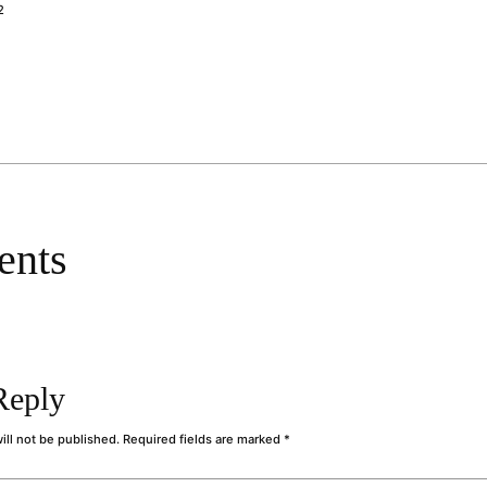
2
nts
Reply
ill not be published.
Required fields are marked
*