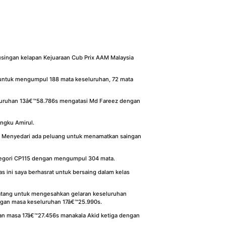
usingan kelapan Kejuaraan Cub Prix AAM Malaysia
untuk mengumpul 188 mata keseluruhan, 72 mata
eluruhan 13â€™58.786s mengatasi Md Fareez dengan
ngku Amirul.
 Menyedari ada peluang untuk menamatkan saingan
ategori CP115 dengan mengumpul 304 mata.
 ini saya berhasrat untuk bersaing dalam kelas
atang untuk mengesahkan gelaran keseluruhan
ngan masa keseluruhan 17â€™25.990s.
an masa 17â€™27.456s manakala Akid ketiga dengan