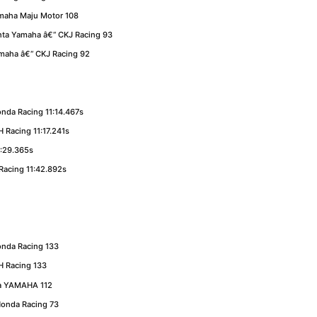
maha Maju Motor 108
nta Yamaha â€“ CKJ Racing 93
maha â€“ CKJ Racing 92
nda Racing 11:14.467s
 Racing 11:17.241s
1:29.365s
Racing 11:42.892s
onda Racing 133
H Racing 133
ta YAMAHA 112
Honda Racing 73