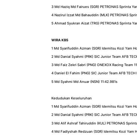
3 Md Haziq Md Fairues (SGR) PETRONAS Sprinta Ya
4 Nazirul Izzat Md Bahauddin (MLK) PETRONAS Spri
5 Ahmad Syukran Aizat (TRG) PETRONAS Sprinta Ya
WIRA KBS
1 Md Syarifuddin Azman (SGR) Idemitsu Kozi Yam Ho
2 Md Danial Syahmi (PRK) SIC Junior Team AFB TECH
3 Md Faiz Zekri Sabri (PNG) ONEXOX Racing Team 1
4 Daniel El Fahim (PNG) SIC Junior Team AFB TECH 
5 Md Syahmi Md Anuar (NSN) 11:42.981s
Kedudukan Keseluruhan
1 Md Syarifuddin Azman (SGR) Idemitsu Kozi Yam H
2 Md Danial Syahmi (PRK) SIC Junior Team AFB TEC
3 Md Alif Ashraf Tahiruddin (KUL) PETRONAS Sprin
4 Md Fadlyshah Redzuan (SGR) Idemitsu Kozi Yam 