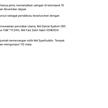
 hanya perlu menamatkan saingan di kelompok 10
ahan November depan.
muncul sebagai pendahulu keseluruhan dengan
enewaskan pencabar utama, Md Danial Syahmi (SIC
 11â€™17.241s. Md Faiz Zekri Sabri (ONEXOX
 jumlah kemenangan milik Md Syarifuddin. Tempat
gan mengumpul 112 mata.