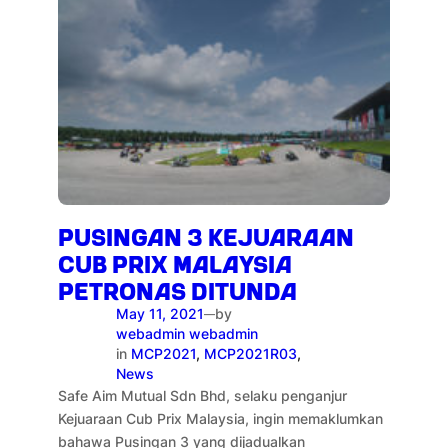
PUSINGAN 3 KEJUARAAN
CUB PRIX MALAYSIA
PETRONAS DITUNDA
May 11, 2021
by
—
webadmin webadmin
in
MCP2021
, 
MCP2021R03
, 
News
Safe Aim Mutual Sdn Bhd, selaku penganjur
Kejuaraan Cub Prix Malaysia, ingin memaklumkan
bahawa Pusingan 3 yang dijadualkan