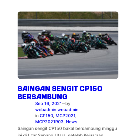
SAINGAN SENGIT CP150
BERSAMBUNG
Sep 16, 2021
by
—
webadmin webadmin
in
CP150
, 
MCP2021
, 
MCP2021R03
, 
News
Saingan sengit CP150 bakal bersambung minggu
ini di Litar Sepang Utara setelah Kejuaraan