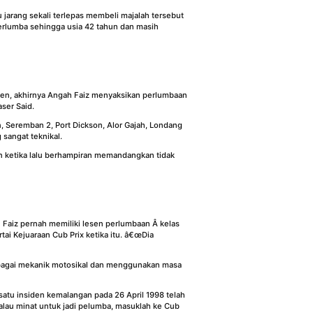
 jarang sekali terlepas membeli majalah tersebut
berlumba sehingga usia 42 tahun dan masih
yen, akhirnya Angah Faiz menyaksikan perlumbaan
ser Said.
, Seremban 2, Port Dickson, Alor Gajah, Londang
 sangat teknikal.
an ketika lalu berhampiran memandangkan tidak
ah Faiz pernah memiliki lesen perlumbaan Â kelas
i Kejuaraan Cub Prix ketika itu. â€œDia
ebagai mekanik motosikal dan menggunakan masa
satu insiden kemalangan pada 26 April 1998 telah
lau minat untuk jadi pelumba, masuklah ke Cub