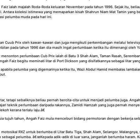
Faiz ialah majalah Roda-Roda keluaran November pada tahun 1996. Sejak itu, beliau
 ini. Antara koleksi istimewa yang memaparkan kisah Shahrun Niam Mat Tamin yang 
i pelumba muda pada hari ini.
an Cuub Prix oleh kawan-kawan dan juga mengikuti perkembangan melalui televis
mbilan pada tahun 1996 dan dia masih ingat perlumbaan ketika itu dimenangi oleh Ya
uk menonton perlumbaan Cub Prix ialah di Batu 3 Shah Alam, Taman Rasah, Seremban
gah Faiz begitu meminati litar di Port Dickson yang disifatkannya sebagai litar yang
u apabila pelumba yang digemarinya ketika itu, Wazi Abdul Hamid membalas lambai
but.
itar, tetapi sebaliknya beliau pernah bercita-cita untuk menjadi pelumba juga. Ang
ari teknik perlumbaan daripada rakannya, Zamidi Hamzah yang juga pernah menyerta
ekoh kerana terlalu laju.â€
sia tujuh tahun, Angah Faiz mula menceburi bidang permotoran dengan bekerja s
otosikal RXZ untuk berlumba di Litar Batu Tiga, Shah Alam, Selangor. Malangnya, 
ebagai pelumba. â€œKepada adik-adik di luar sana, janganlah berlumba haram. Ka