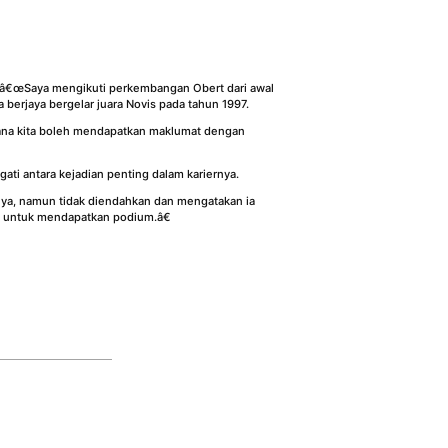
x. â€œSaya mengikuti perkembangan Obert dari awal
berjaya bergelar juara Novis pada tahun 1997.
dimana kita boleh mendapatkan maklumat dengan
ti antara kejadian penting dalam kariernya.
anya, namun tidak diendahkan dan mengatakan ia
al untuk mendapatkan podium.â€