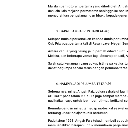
Majalah permotoran pertama yang dibeli oleh Angah 
dan lain-lain majalah permotoran sehingga ke hari
mencurahkan pengalaman dan bbakti kepada generas
DAPAT LAMBAI PUN JADILAHâ€¦
Selepas mula diperkenalkan kepada dunia perlumba
Cub Prix buat pertama kali di Rasah Jaya, Negeri Se
Antara venue yang paling jauh pernah dihadiri unt
Melaka, dan beberapa venue lagi. Secara peribadi, An
Salah satu kenangan yang cukup istimewa ketika it
dapat berjumpa secara terus dengan pelumba terse
HAMPIR JADI PELUMBA TETAPIâ€¦
Sebenarnya, minat Angah Faiz bukan sahaja di luar l
â€˜Câ€™ pada tahun 1997. Dia juga sempat mempelaj
nasihatkan saya untuk lebih berhati-hati ketika di sel
Bermula dengan minat terhadap motosikal seawal u
terluang untuk belajar teknik berlumba.
Pada tahun 1998, Angah Faiz tekad membeli sebuah m
memusnahkan harapan untuk memulakan perjalanan s