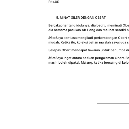
Prix.â€
MINAT GILER DENGAN OBERT
Bercakap tentang idolanya, dia begitu meminati Ob
dia bersama pasukan Ah Hong dan melihat sendiri ba
â€œSaya sentiasa mengikuti perkembangan Obert mela
mudah. Ketika itu, koleksi bahan majalah saya juga
Selepas Obert mendapat tawaran untuk berlumba di 
â€œSaya ingat antara petikan pengalaman Obert. Be
masih boleh dipakai. Malang, ketika bersaing di ke