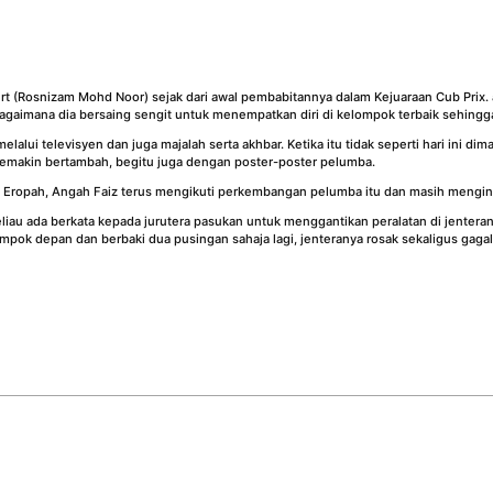
ert (Rosnizam Mohd Noor) sejak dari awal pembabitannya dalam Kejuaraan Cub Pri
gaimana dia bersaing sengit untuk menempatkan diri di kelompok terbaik sehingga 
lui televisyen dan juga majalah serta akhbar. Ketika itu tidak seperti hari ini 
 semakin bertambah, begitu juga dengan poster-poster pelumba.
Eropah, Angah Faiz terus mengikuti perkembangan pelumba itu dan masih menginga
liau ada berkata kepada jurutera pasukan untuk menggantikan peralatan di jenter
lompok depan dan berbaki dua pusingan sahaja lagi, jenteranya rosak sekaligus gag