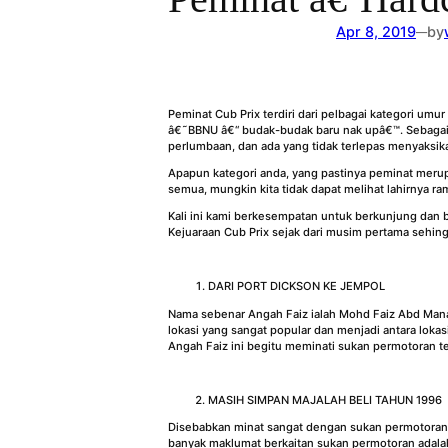
Apr 8, 2019
by
—
Peminat Cub Prix terdiri dari pelbagai kategori umu
â€˜BBNU â€“ budak-budak baru nak upâ€™. Sebagai p
perlumbaan, dan ada yang tidak terlepas menyaksika
Apapun kategori anda, yang pastinya peminat meru
semua, mungkin kita tidak dapat melihat lahirnya ra
Kali ini kami berkesempatan untuk berkunjung dan 
Kejuaraan Cub Prix sejak dari musim pertama sehingg
DARI PORT DICKSON KE JEMPOL
Nama sebenar Angah Faiz ialah Mohd Faiz Abd Manan 
lokasi yang sangat popular dan menjadi antara loka
Angah Faiz ini begitu meminati sukan permotoran t
MASIH SIMPAN MAJALAH BELI TAHUN 1996
Disebabkan minat sangat dengan sukan permotoran, d
banyak maklumat berkaitan sukan permotoran adala