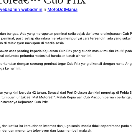
webadmin webadmin
in
MotoDotMania
r dan bangsa. Ada yang merupakan peminat setia sejak dari awal era kejuaraan Cub Pr
eminat, pasti setiap dianntara mereka mempunyai cara tersendiri, ada yang suka 
n di televisyen mahupun di media sosial.
pakan aset penting kepada Kejuaraan Cub Prix yang sudah masuk musim ke-26 pada
mai pelumba-pelumba motosikal handalan tanah air hari ini.
berkenalan dengan seorang peminat tegar Cub Prix yang dikenali dengan nama Ang
a ke hari ini.
yang kini berusia 42 tahun. Berasal dari Port Dickson dan kini menetap di Felda Se
si tumpuan untuk â€˜Mat Motorâ€™. Malah Kejuaraan Cub Prix pun pernah berlangsun
erutamanya Kejuaraan Cub Prix.
an ketika itu kemudahan internet dan juga sosial media tidak sepertimana pada har
h dengan menonton televisyen dan juga membeli majalah.