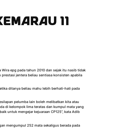
KEMARAU 11
 Wira epg pada tahun 2010 dan sejak itu nasib tidak
estasi jentera beliau sentiasa konsisten apabila
ka ditanya beliau mahu lebih berhati-hati pada
esilapan pelumba lain boleh melibatkan kita atau
erada di kelompok lima teratas dan kumpul mata yang
rbaik untuk mengejar kejuaraan CP125”, kata Adib
gan mengumpul 252 mata sekaligus berada pada