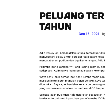
PELUANG TER
TAHUN
Dec 15, 2021
b
—
Adib Rosley kini berada dalam situasi terbaik untuk
menyebelahi beliau untuk bergelar juara dalam kela
mencatat enam podium dan tiga kemenangan. Adib k
Pelumba Ipone Yamaha YY Pang Racing Team itu hanya
setiap sesi. Adib hanya mahu berada dalam kelompo
“Saya perlu lebih berhati-hati nanti kerana masih ad
masalah jentera pun mungkin boleh berlaku. Saya tak
diperlukan. Saya agak berdebar kerana berpeluang un
yang sentiasa menamatkan perlumbaan di 10 tempat t
Selepas lapan pusingan Adib dan rakan sepasukan
landasan terbaik untuk pasukan Ipone Yamaha YY P