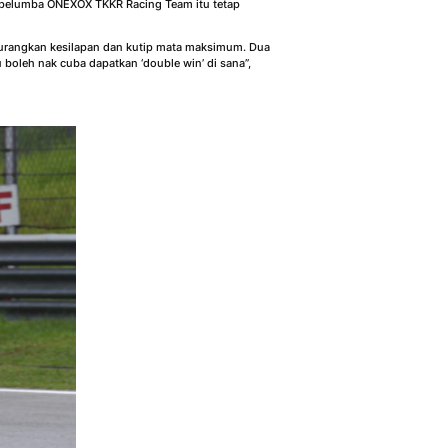
 pelumba ONEXOX TKKR Racing Team itu tetap
k kurangkan kesilapan dan kutip mata maksimum. Dua
boleh nak cuba dapatkan ‘double win’ di sana”,