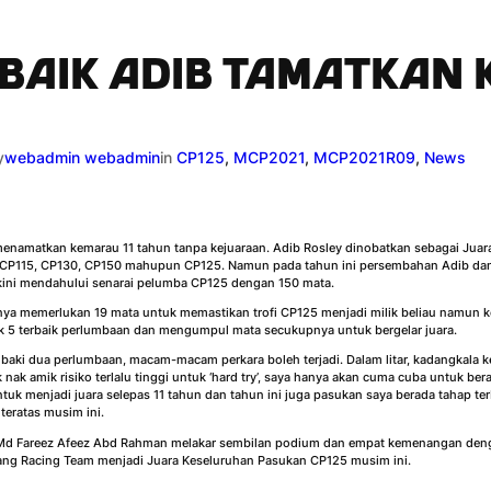
BAIK ADIB TAMATKAN 
y
webadmin webadmin
in
CP125
, 
MCP2021
, 
MCP2021R09
, 
News
 menamatkan kemarau 11 tahun tanpa kejuaraan. Adib Rosley dinobatkan sebagai Juara
s CP115, CP130, CP150 mahupun CP125. Namun pada tahun ini persembahan Adib dan pr
ini mendahului senarai pelumba CP125 dengan 150 mata.
 memerlukan 19 mata untuk memastikan trofi CP125 menjadi milik beliau namun keti
k 5 terbaik perlumbaan dan mengumpul mata secukupnya untuk bergelar juara.
a baki dua perlumbaan, macam-macam perkara boleh terjadi. Dalam litar, kadangkala k
 nak amik risiko terlalu tinggi untuk ‘hard try’, saya hanya akan cuma cuba untuk b
tuk menjadi juara selepas 11 tahun dan tahun ini juga pasukan saya berada tahap te
eratas musim ini.
, Md Fareez Afeez Abd Rahman melakar sembilan podium dan empat kemenangan den
ang Racing Team menjadi Juara Keseluruhan Pasukan CP125 musim ini.