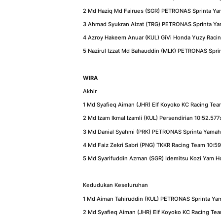
2 Md Haziq Md Fairues (SGR) PETRONAS Sprinta Ya
3 Ahmad Syukran Aizat (TRG) PETRONAS Sprinta Ya
4 Azroy Hakeem Anuar (KUL) GiVi Honda Yuzy Raci
5 Nazirul Izzat Md Bahauddin (MLK) PETRONAS Spri
WIRA
Akhir
1 Md Syafieq Aiman (JHR) Elf Koyoko KC Racing Tea
2 Md Izam Ikmal Izamli (KUL) Persendirian 10:52.577
3 Md Danial Syahmi (PRK) PETRONAS Sprinta Yamaha
4 Md Faiz Zekri Sabri (PNG) TKKR Racing Team 10:5
5 Md Syarifuddin Azman (SGR) Idemitsu Kozi Yam H
Kedudukan Keseluruhan
1 Md Aiman Tahiruddin (KUL) PETRONAS Sprinta Yam
2 Md Syafieq Aiman (JHR) Elf Koyoko KC Racing Te