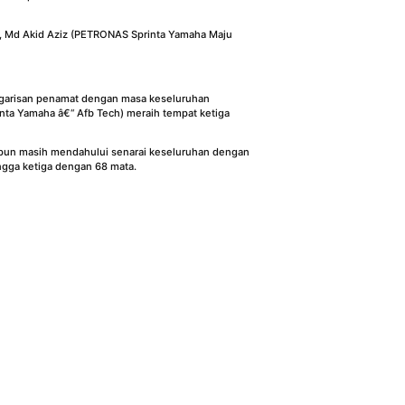
, Md Akid Aziz (PETRONAS Sprinta Yamaha Maju
i garisan penamat dengan masa keseluruhan
nta Yamaha â€“ Afb Tech) meraih tempat ketiga
apun masih mendahului senarai keseluruhan dengan
ngga ketiga dengan 68 mata.