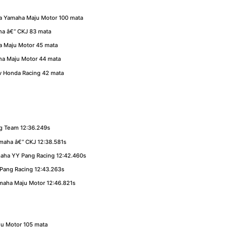
a Yamaha Maju Motor 100 mata
a â€“ CKJ 83 mata
a Maju Motor 45 mata
ha Maju Motor 44 mata
ev Honda Racing 42 mata
g Team 12:36.249s
maha â€“ CKJ 12:38.581s
maha YY Pang Racing 12:42.460s
Pang Racing 12:43.263s
maha Maju Motor 12:46.821s
ju Motor 105 mata