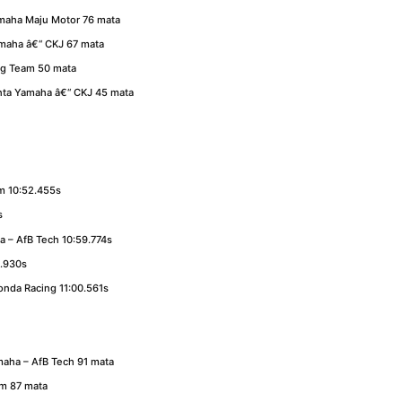
maha Maju Motor 76 mata
maha â€“ CKJ 67 mata
ng Team 50 mata
nta Yamaha â€“ CKJ 45 mata
m 10:52.455s
s
 – AfB Tech 10:59.774s
9.930s
onda Racing 11:00.561s
aha – AfB Tech 91 mata
am 87 mata