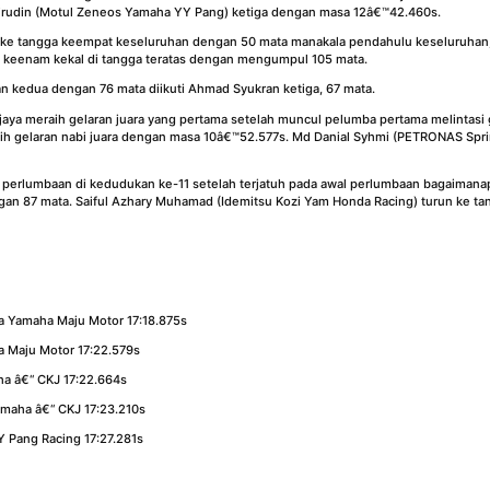
irudin (Motul Zeneos Yamaha YY Pang) ketiga dengan masa 12â€™42.460s.
 ke tangga keempat keseluruhan dengan 50 mata manakala pendahulu keseluruhan
keenam kekal di tangga teratas dengan mengumpul 105 mata.
n kedua dengan 76 mata diikuti Ahmad Syukran ketiga, 67 mata.
rjaya meraih gelaran juara yang pertama setelah muncul pelumba pertama melintas
ih gelaran nabi juara dengan masa 10â€™52.577s. Md Danial Syhmi (PETRONAS Spri
perlumbaan di kedudukan ke-11 setelah terjatuh pada awal perlumbaan bagaiman
gan 87 mata. Saiful Azhary Muhamad (Idemitsu Kozi Yam Honda Racing) turun ke ta
a Yamaha Maju Motor 17:18.875s
 Maju Motor 17:22.579s
a â€“ CKJ 17:22.664s
amaha â€“ CKJ 17:23.210s
 Pang Racing 17:27.281s