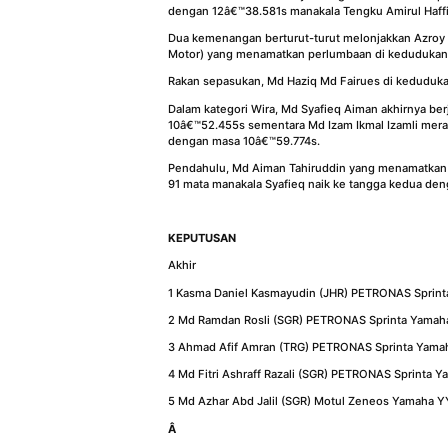
dengan 12â€™38.581s manakala Tengku Amirul Haff
Dua kemenangan berturut-turut melonjakkan Azroy
Motor) yang menamatkan perlumbaan di kedudukan 
Rakan sepasukan, Md Haziq Md Fairues di keduduka
Dalam kategori Wira, Md Syafieq Aiman akhirnya be
10â€™52.455s sementara Md Izam Ikmal Izamli mera
dengan masa 10â€™59.774s.
Pendahulu, Md Aiman Tahiruddin yang menamatkan 
91 mata manakala Syafieq naik ke tangga kedua den
KEPUTUSAN
Akhir
1 Kasma Daniel Kasmayudin (JHR) PETRONAS Sprint
2 Md Ramdan Rosli (SGR) PETRONAS Sprinta Yamaha
3 Ahmad Afif Amran (TRG) PETRONAS Sprinta Yamah
4 Md Fitri Ashraff Razali (SGR) PETRONAS Sprinta Y
5 Md Azhar Abd Jalil (SGR) Motul Zeneos Yamaha YY
Â