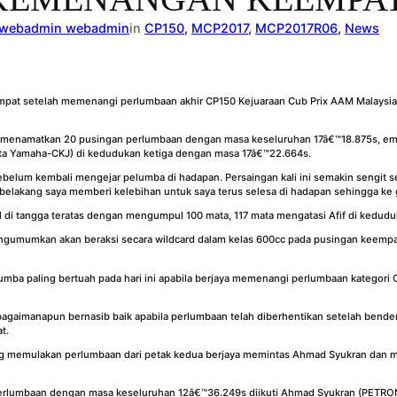
webadmin webadmin
in
CP150
, 
MCP2017
, 
MCP2017R06
, 
News
at setelah memenangi perlumbaan akhir CP150 Kejuaraan Cub Prix AAM Malaysia 
 menamatkan 20 pusingan perlumbaan dengan masa keseluruhan 17â€™18.875s, em
ta Yamaha-CKJ) di kedudukan ketiga dengan masa 17â€™22.664s.
sebelum kembali mengejar pelumba di hadapan. Persaingan kali ini semakin sengit
belakang saya memberi kelebihan untuk saya terus selesa di hadapan sehingga ke g
di tangga teratas dengan mengumpul 100 mata, 117 mata mengatasi Afif di kedudu
gumumkan akan beraksi secara wildcard dalam kelas 600cc pada pusingan keempat
ba paling bertuah pada hari ini apabila berjaya memenangi perlumbaan kategori 
agaimanapun bernasib baik apabila perlumbaan telah diberhentikan setelah bender
t.
g memulakan perlumbaan dari petak kedua berjaya memintas Ahmad Syukran dan m
erlumbaan dengan masa keseluruhan 12â€™36.249s diikuti Ahmad Syukran (PETRO