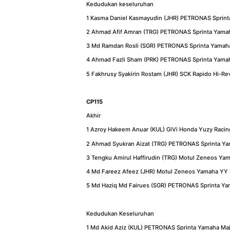
Kedudukan keseluruhan
1 Kasma Daniel Kasmayudin (JHR) PETRONAS Sprint
2 Ahmad Afif Amran (TRG) PETRONAS Sprinta Yamah
3 Md Ramdan Rosli (SGR) PETRONAS Sprinta Yamah
4 Ahmad Fazli Sham (PRK) PETRONAS Sprinta Yama
5 Fakhrusy Syakirin Rostam (JHR) SCK Rapido Hi-R
CP115
Akhir
1 Azroy Hakeem Anuar (KUL) GiVi Honda Yuzy Racin
2 Ahmad Syukran Aizat (TRG) PETRONAS Sprinta Ya
3 Tengku Amirul Haffirudin (TRG) Motul Zeneos Ya
4 Md Fareez Afeez (JHR) Motul Zeneos Yamaha YY 
5 Md Haziq Md Fairues (SGR) PETRONAS Sprinta Ya
Kedudukan Keseluruhan
1 Md Akid Aziz (KUL) PETRONAS Sprinta Yamaha Ma