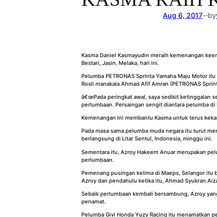
Aug 6, 2017
by
—
Kasma Daniel Kasmayudin meraih kemenangan keemp
Bestari, Jasin, Melaka, hari ini.
Pelumba PETRONAS Sprinta Yamaha Maju Motor itu
Rosli manakala Ahmad Afif Amran (PETRONAS Sprin
â€œPada peringkat awal, saya sedikit ketinggalan 
perlumbaan. Persaingan sengit diantara pelumba di 
Kemenangan ini membantu Kasma untuk terus kekal 
Pada masa sama pelumba muda negara itu turut men
berlangsung di Litar Sentul, Indonesia, minggu ini.
Sementara itu, Azroy Hakeem Anuar merupakan pelum
perlumbaan.
Pemenang pusingan kelima di Maeps, Selangor itu b
Azroy dan pendahulu ketika itu, Ahmad Syukran Aiza
Sebaik perlumbaan kembali bersambung, Azroy yan
penamat.
Pelumba Givi Honda Yuzy Racing itu menamatkan p