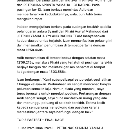
perlumbaan bersama Izam dan Md Syamil Amsyar Md Iffende
dari PETRONAS SPRINTA YAMAHA – 31 RACING. Pada
pusingan ke-13, Izam berjaya memintas Adib dan
mempertahankan kedudukannya, walaupun Adib terus
mengekori rapat.
Insiden mengejutkan berlaku pada pusingan terakhir apabila
pelanggaran antara Syamil dan Khairi Asyraf Mahmood dari
JETRON YAMAHA YYPANG RACING TEAM menyebabkan
kedua-dua pelumba terjatuh. Izam memanfaatkan peluang ini
dan menamatkan perlumbaan di tempat pertama dengan
masa 12’58.468s.
Adib menamatkan di tempat kedua dengan catatan masa
12’59.215s, manakala Khairi yang terjatuh di pusingan terakhir
berjaya bangun dan melintasi garisan penamat di tempat
ketiga dengan masa 13’03.586s.
Izam berkongsi, “Kami cuba pelbagai setup sejak sesi latihan
1 hingga kelayakan. Perlumbaan ini sangat mencabar, banyak
pelumba semakin laju. Namun, tiada yang mustahil, saya
terus berusaha untuk merebut podium. Pertarungan dengan
Adib sangat sengit, saya cuba manfaatkan ruang yang ada
dan menunggu peluang di selekoh terakhir. Terima kasih
kepada semua yang menyokong dan pasukan kerana
memastikan jentera saya berfungsi dengan baik.”
TOP 5 FASTEST – FINAL RACE
Md Izam Ikmal Izamli – PETRONAS SPRINTA YAMAHA –