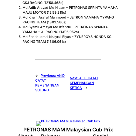
CKJ RACING (12’58.468s)
Md Adib Arsyad Md Hisam – PETRONAS SPRINTA YAMAHA
MAJU MOTOR (12’59.215s)
Md Khairi Asyraf Mahmood – JETRON YAMAHA YYPANG
RACING TEAM (13’03.586s)
Md Syamil Amsyar Md Iffende – PETRONAS SPRINTA
YAMAHA – 31 RACING (13’05.952s)
Md Farish Iqmal Khayrul Elyas – ZYNERGYS HONDA KC
RACING TEAM (13’06.061s)
←
Previous:
AKID
Next:
AFIF CATAT
CATAT
KEMENANGAN
KEMENANGAN
KETIGA
→
SULUNG
PETRONAS MAM Malaysian Cub Prix