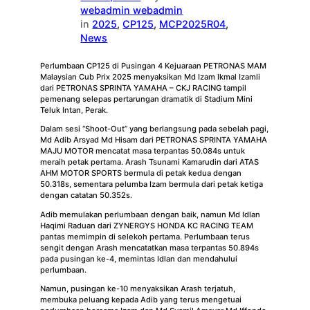
webadmin webadmin
in
2025
, 
CP125
, 
MCP2025R04
, 
News
Perlumbaan CP125 di Pusingan 4 Kejuaraan PETRONAS MAM
Malaysian Cub Prix 2025 menyaksikan Md Izam Ikmal Izamli
dari PETRONAS SPRINTA YAMAHA – CKJ RACING tampil
pemenang selepas pertarungan dramatik di Stadium Mini
Teluk Intan, Perak.
Dalam sesi “Shoot-Out” yang berlangsung pada sebelah pagi,
Md Adib Arsyad Md Hisam dari PETRONAS SPRINTA YAMAHA
MAJU MOTOR mencatat masa terpantas 50.084s untuk
meraih petak pertama. Arash Tsunami Kamarudin dari ATAS
AHM MOTOR SPORTS bermula di petak kedua dengan
50.318s, sementara pelumba Izam bermula dari petak ketiga
dengan catatan 50.352s.
Adib memulakan perlumbaan dengan baik, namun Md Idlan
Haqimi Raduan dari ZYNERGYS HONDA KC RACING TEAM
pantas memimpin di selekoh pertama. Perlumbaan terus
sengit dengan Arash mencatatkan masa terpantas 50.894s
pada pusingan ke-4, memintas Idlan dan mendahului
perlumbaan.
Namun, pusingan ke-10 menyaksikan Arash terjatuh,
membuka peluang kepada Adib yang terus mengetuai