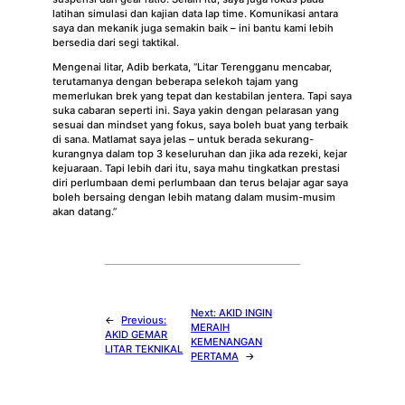
latihan simulasi dan kajian data lap time. Komunikasi antara
saya dan mekanik juga semakin baik – ini bantu kami lebih
bersedia dari segi taktikal.
Mengenai litar, Adib berkata, “Litar Terengganu mencabar,
terutamanya dengan beberapa selekoh tajam yang
memerlukan brek yang tepat dan kestabilan jentera. Tapi saya
suka cabaran seperti ini. Saya yakin dengan pelarasan yang
sesuai dan mindset yang fokus, saya boleh buat yang terbaik
di sana. Matlamat saya jelas – untuk berada sekurang-
kurangnya dalam top 3 keseluruhan dan jika ada rezeki, kejar
kejuaraan. Tapi lebih dari itu, saya mahu tingkatkan prestasi
diri perlumbaan demi perlumbaan dan terus belajar agar saya
boleh bersaing dengan lebih matang dalam musim-musim
akan datang.”
Next:
AKID INGIN
←
Previous:
MERAIH
AKID GEMAR
KEMENANGAN
LITAR TEKNIKAL
PERTAMA
→