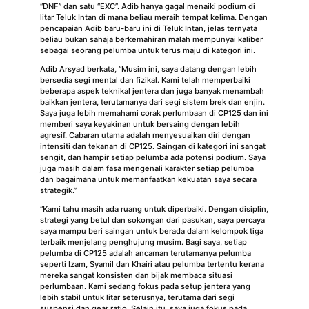
“DNF” dan satu “EXC”. Adib hanya gagal menaiki podium di
litar Teluk Intan di mana beliau meraih tempat kelima. Dengan
pencapaian Adib baru-baru ini di Teluk Intan, jelas ternyata
beliau bukan sahaja berkemahiran malah mempunyai kaliber
sebagai seorang pelumba untuk terus maju di kategori ini.
Adib Arsyad berkata, “Musim ini, saya datang dengan lebih
bersedia segi mental dan fizikal. Kami telah memperbaiki
beberapa aspek teknikal jentera dan juga banyak menambah
baikkan jentera, terutamanya dari segi sistem brek dan enjin.
Saya juga lebih memahami corak perlumbaan di CP125 dan ini
memberi saya keyakinan untuk bersaing dengan lebih
agresif. Cabaran utama adalah menyesuaikan diri dengan
intensiti dan tekanan di CP125. Saingan di kategori ini sangat
sengit, dan hampir setiap pelumba ada potensi podium. Saya
juga masih dalam fasa mengenali karakter setiap pelumba
dan bagaimana untuk memanfaatkan kekuatan saya secara
strategik.”
“Kami tahu masih ada ruang untuk diperbaiki. Dengan disiplin,
strategi yang betul dan sokongan dari pasukan, saya percaya
saya mampu beri saingan untuk berada dalam kelompok tiga
terbaik menjelang penghujung musim. Bagi saya, setiap
pelumba di CP125 adalah ancaman terutamanya pelumba
seperti Izam, Syamil dan Khairi atau pelumba tertentu kerana
mereka sangat konsisten dan bijak membaca situasi
perlumbaan. Kami sedang fokus pada setup jentera yang
lebih stabil untuk litar seterusnya, terutama dari segi
suspensi dan gear ratio. Selain itu, saya juga fokus pada