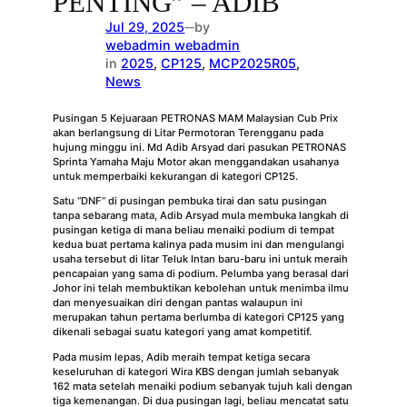
PENTING” – ADIB
Jul 29, 2025
by
—
webadmin webadmin
in
2025
, 
CP125
, 
MCP2025R05
, 
News
Pusingan 5 Kejuaraan PETRONAS MAM Malaysian Cub Prix
akan berlangsung di Litar Permotoran Terengganu pada
hujung minggu ini. Md Adib Arsyad dari pasukan PETRONAS
Sprinta Yamaha Maju Motor akan menggandakan usahanya
untuk memperbaiki kekurangan di kategori CP125.
Satu “DNF” di pusingan pembuka tirai dan satu pusingan
tanpa sebarang mata, Adib Arsyad mula membuka langkah di
pusingan ketiga di mana beliau menaiki podium di tempat
kedua buat pertama kalinya pada musim ini dan mengulangi
usaha tersebut di litar Teluk Intan baru-baru ini untuk meraih
pencapaian yang sama di podium. Pelumba yang berasal dari
Johor ini telah membuktikan kebolehan untuk menimba ilmu
dan menyesuaikan diri dengan pantas walaupun ini
merupakan tahun pertama berlumba di kategori CP125 yang
dikenali sebagai suatu kategori yang amat kompetitif.
Pada musim lepas, Adib meraih tempat ketiga secara
keseluruhan di kategori Wira KBS dengan jumlah sebanyak
162 mata setelah menaiki podium sebanyak tujuh kali dengan
tiga kemenangan. Di dua pusingan lagi, beliau mencatat satu