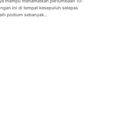
ya mampu menamatkan perlumbaan 10-
ngan ini di tempat kesepuluh selepas
aih podium sebanyak…