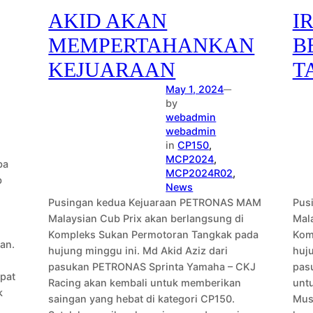
AKID AKAN
I
MEMPERTAHANKAN
B
KEJUARAAN
T
May 1, 2024
—
by
webadmin
webadmin
in
CP150
, 
MCP2024
, 
ba
MCP2024R02
, 
b
News
Pusingan kedua Kejuaraan PETRONAS MAM
Pus
Malaysian Cub Prix akan berlangsung di
Mala
Kompleks Sukan Permotoran Tangkak pada
Kom
an.
hujung minggu ini. Md Akid Aziz dari
huju
pasukan PETRONAS Sprinta Yamaha – CKJ
pas
pat
Racing akan kembali untuk memberikan
unt
k
saingan yang hebat di kategori CP150.
Mus