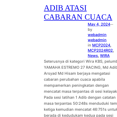
ADIB ATASI
CABARAN CUACA
May 4, 2024
—
by
webadmin
webadmin
in
MCP2024
, 
MCP2024R02
, 
News
, 
WIRA
Seterusnya di kategori Wira KBS, pelum
YAMAHA ESTREMO 27 RACING, Md Adi
Arsyad Md Hisam berjaya mengatasi
cabaran perubahan cuaca apabila
mempamerkan peningkatan dengan
mencatat masa terpantas di sesi kelayak
Pada sesi latihan 1 Adib dengan catatan
masa terpantas 50:248s menduduki tem
ketiga kemudian mencatat 46:751s untu
berada di kedudukam kedua pada sesi