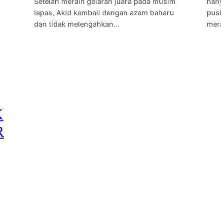
Setelah meraih gelaran juara pada musim
han
lepas, Akid kembali dengan azam baharu
pusi
dan tidak melengahkan…
mer
K
R