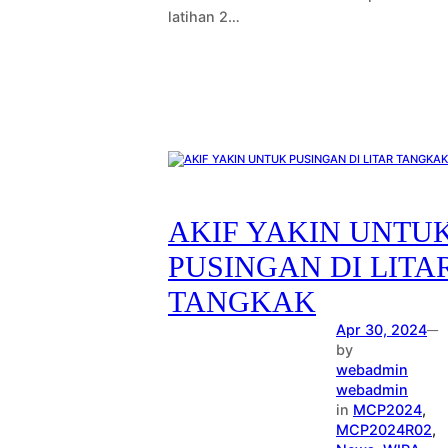
latihan 2…
AKIF YAKIN UNTU
PUSINGAN DI LITA
TANGKAK
Apr 30, 2024
—
by
webadmin
webadmin
in
MCP2024
, 
MCP2024R02
, 