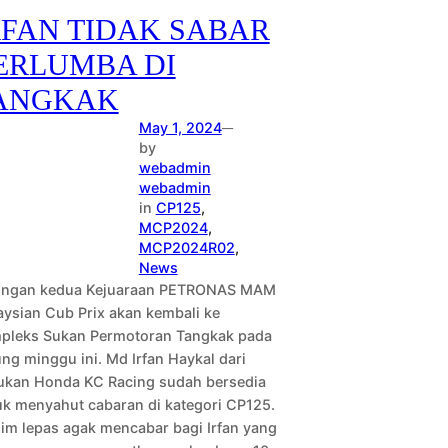
RFAN TIDAK SABAR
ERLUMBA DI
ANGKAK
May 1, 2024
—
by
webadmin
webadmin
in
CP125
, 
MCP2024
, 
MCP2024R02
, 
News
ingan kedua Kejuaraan PETRONAS MAM
ysian Cub Prix akan kembali ke
pleks Sukan Permotoran Tangkak pada
ng minggu ini. Md Irfan Haykal dari
ukan Honda KC Racing sudah bersedia
uk menyahut cabaran di kategori CP125.
im lepas agak mencabar bagi Irfan yang