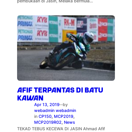
pembukaan di Jasin, Melaka bermula…
AFIF TERPANTAS DI BATU
KAWAN
Apr 13, 2019
by
—
webadmin webadmin
in
CP150
, 
MCP2019
, 
MCP2019R02
, 
News
TEKAD TEBUS KECEWA DI JASIN Ahmad Afif