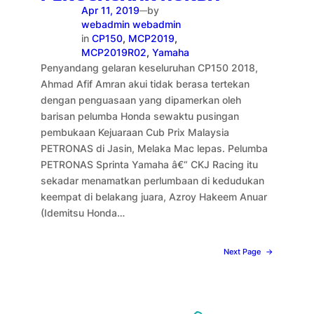
Apr 11, 2019
by
—
webadmin webadmin
in
CP150
, 
MCP2019
, 
MCP2019R02
, 
Yamaha
Penyandang gelaran keseluruhan CP150 2018,
Ahmad Afif Amran akui tidak berasa tertekan
dengan penguasaan yang dipamerkan oleh
barisan pelumba Honda sewaktu pusingan
pembukaan Kejuaraan Cub Prix Malaysia
PETRONAS di Jasin, Melaka Mac lepas. Pelumba
PETRONAS Sprinta Yamaha â€“ CKJ Racing itu
sekadar menamatkan perlumbaan di kedudukan
keempat di belakang juara, Azroy Hakeem Anuar
(Idemitsu Honda…
Next Page
→