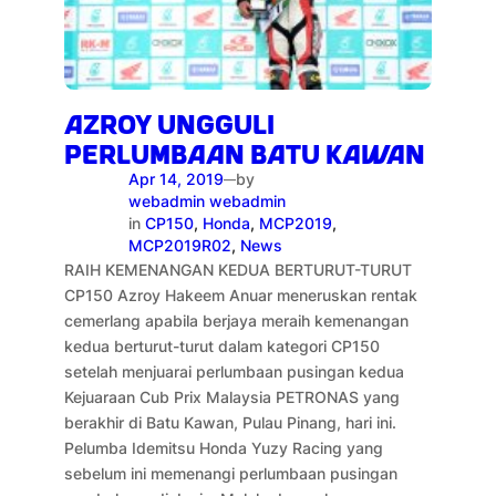
AZROY UNGGULI
PERLUMBAAN BATU KAWAN
Apr 14, 2019
by
—
webadmin webadmin
in
CP150
, 
Honda
, 
MCP2019
, 
MCP2019R02
, 
News
RAIH KEMENANGAN KEDUA BERTURUT-TURUT
CP150 Azroy Hakeem Anuar meneruskan rentak
cemerlang apabila berjaya meraih kemenangan
kedua berturut-turut dalam kategori CP150
setelah menjuarai perlumbaan pusingan kedua
Kejuaraan Cub Prix Malaysia PETRONAS yang
berakhir di Batu Kawan, Pulau Pinang, hari ini.
Pelumba Idemitsu Honda Yuzy Racing yang
sebelum ini memenangi perlumbaan pusingan