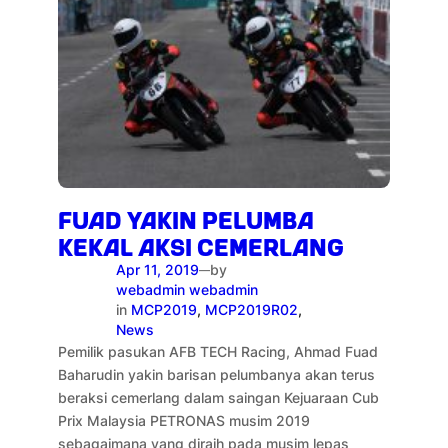
FUAD YAKIN PELUMBA
KEKAL AKSI CEMERLANG
Apr 11, 2019
by
—
webadmin webadmin
in
MCP2019
, 
MCP2019R02
, 
News
Pemilik pasukan AFB TECH Racing, Ahmad Fuad
Baharudin yakin barisan pelumbanya akan terus
beraksi cemerlang dalam saingan Kejuaraan Cub
Prix Malaysia PETRONAS musim 2019
sebagaimana yang diraih pada musim lepas