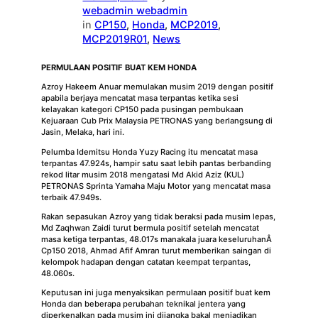
webadmin webadmin
in
CP150
, 
Honda
, 
MCP2019
, 
MCP2019R01
, 
News
PERMULAAN POSITIF BUAT KEM HONDA
Azroy Hakeem Anuar memulakan musim 2019 dengan positif
apabila berjaya mencatat masa terpantas ketika sesi
kelayakan kategori CP150 pada pusingan pembukaan
Kejuaraan Cub Prix Malaysia PETRONAS yang berlangsung di
Jasin, Melaka, hari ini.
Pelumba Idemitsu Honda Yuzy Racing itu mencatat masa
terpantas 47.924s, hampir satu saat lebih pantas berbanding
rekod litar musim 2018 mengatasi Md Akid Aziz (KUL)
PETRONAS Sprinta Yamaha Maju Motor yang mencatat masa
terbaik 47.949s.
Rakan sepasukan Azroy yang tidak beraksi pada musim lepas,
Md Zaqhwan Zaidi turut bermula positif setelah mencatat
masa ketiga terpantas, 48.017s manakala juara keseluruhanÂ
Cp150 2018, Ahmad Afif Amran turut memberikan saingan di
kelompok hadapan dengan catatan keempat terpantas,
48.060s.
Keputusan ini juga menyaksikan permulaan positif buat kem
Honda dan beberapa perubahan teknikal jentera yang
diperkenalkan pada musim ini dijangka bakal menjadikan