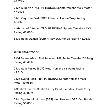
47.924s
2 Md Akid Aziz (KUL) PETRONAS Sprinta Yamaha Maju Motor
47.949s
3 Md Zaqhwan Zaidi (SGR) Idemitsu Honda Yuzy Racing
48.017
4 Ahmad Afif Amran (TRG) PETRONAS Sprinta Yamaha – CKJ
Racing 48.060s
5 Md Helmi Azman (SGR) Hi Rev SCK Honda Racing 48.063s
CP115 (KELAYAKAN)
1 Md Fareez Afeez Abd Rahman (JHR) Motul Yamaha YY Pang
Racing 49.451s
2 Md Adib Rosley (SGR) Motul Yamaha YY Pang Racing
49.710s
3 Md Syafiq Rosli (PRK) PETRONAS Sprinta Yamaha Maju
Motor 49.955s
4 Shahrol Syazras Shahrol Yuzy (SGR) Idemitsu Honda Yuzy
Racing 49.997s
5 Md Syarifuddin Azman (SGR) Idemitsu Kozi DFZ Yam Honda
Racing 50.066s