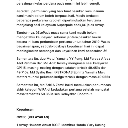
persaingan kelas perdana pada musim ini lebih sengit.
â€œSatu permulaan yang baik buat pasukan kami namun
kami masih belum boleh berpuas hati. Masih terdapat
beberapa perkara yang boleh dipertingkatkan terutama
menjelang sesi kelayakan Superpole esok,â€ jelas Azroy.
Tambahnya, â€œPada masa sama kami masih belum
mengetahui keupayaan sebenar jentera pasukan lawan
kerana ini baru perlumbaan pertama untuk tahun 2019. Walau
bagaimanapun, setidak-tidaknya keputusan hari ini dapat
meningkatkan semangat dan keyakinan kami sepasukan.â€
Sementara itu, duo Motul Yamaha YY Pang, Md Fareez Afeez
Abd Rahman dan Md Adib Rosley menguasai sesi kelayakan
CP115, masing-masing dengan catatan terbaik 49.451s dan
49.710s. Md Syafiq Rosli (PETRONAS Sprinta Yamaha Maju
Motor) muncul pelumba ketiga terbaik dengan masa 49.955s
Sementara itu, Md Zaki A Zamri bakal memulakan perlumbaan
akhir kategori WIRA di kedudukan pertama setelah mencatat
masa terpantas 50.353s sesi kelayakan Shootout.
Keputusan
CP150 (KELAYAKAN)
1 Azroy Hakeem Anuar (SGR) Idemitsu Honda Yuzy Racing