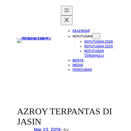
Skip
to
content
KALENDAR
KEPUTUSAN
KEPUTUSAN 2026
KEPUTUSAN 2025
KEPUTUSAN
TERDAHULU
BERITA
MEDIA
PERATURAN
AZROY TERPANTAS DI
JASIN
Mar 23, 2019
by
—