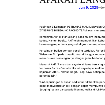
Jun 9, 2025
by
—
Pusingan 3 Kejuaraan PETRONAS MAM Malaysian Cub Pr
ZYNERGYS HONDA KC RACING TEAM akan meneruskan
Kemahiran Akif di litar Sepang pada musim ini mun
kedua. Namun begitu, Akif telah membuktikan kebol
kemenangan pertama yang sekaligus menempatkan be
Persaingan beliau dengan pesaing terdekat, Farres
Walaupun Akif pada masa itu akur di tangga kedua s
meneruskan persaingannya dengan juara bertahan 
Menurut Akif, “Farres dan saya telah lama bersaing,
termasuk Farres Cuma ketika ini, saya dapat melihat
kejuaraan ARRC. Namun begitu, bagi saya, setiap p
pelumba lain.”
“Untuk pusingan 3, susah sedikit untuk berikan pe
dapat menyesuaikan diri dengan cepat mempunyai kel
“jogging” selain daripada latihan motosikal di UNIMA