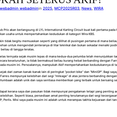
webadmin webadmin
in
2025
, 
MCP2025R03
, 
News
, 
WIRA
ix akan berlangsung di LYL International Karting Circuit buat kali pertama pada 
 usaha untuk mempertahankan kedudukan di kategori Wira KBS.
gkin tidak begitu memuaskan seperti yang dilihat di pusingan pertama di mana be
ehan untuk mengendali jenteranya di litar teknikal dan bukan sekadar menaiki po
liau di tangga teratas.
 jelas ternyata sejak musim lepas di mana kedua-dua pelumba telah menunjukkan ta
ecara keseluruhan, ia tidak bermaksud beliau kurang hebat berbanding dengan Farr
pada musim ini. Persoalannya, mampukah Akif mempertahankan kedudukannya di t
 sejak dari zaman kanak-kanak lain di peringkat “pocket bike” dan “MiniGP”. Bagi 
 Farres mempunyai kelebihan dari segi “mileage” di atas jentera berbanding dengan 
erlumbaan adalah unik dan saya sentiasa memberikan yang terbaik untuk bersaing s
ndapat kerana saya dan pasukan tidak mempunyai pengalaman tetapi yang penting ad
ebihan. Seperti biasa, persediaan amat penting terutamanya dari segi kecergasan 
P, Perlis. Misi saya pada musim ini adalah untuk merampas takhta kejuaraan dari tan