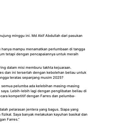
hujung minggu ini. Md Akif Abdullah dari pasukan
liau hanya mampu menamatkan perlumbaan di tangga
dium tetapi dengan pencapaiannya untuk meraih
ring dalam misi memburu takhta kejuaraan.
es dan ini terserlah dengan kebolehan beliau untuk
angga teratas sepanjang musim 2025?
saya, semua pelumba ada kelebihan masing-masing
saya. Lebih-lebih lagi dengan penglibatan beliau di
ecara kompetitif dengan Farres dan pelumba-
alah pelarasan jentera yang bagus. Siapa yang
fizikal. Saya banyak melakukan kayuhan basikal dan
gan Farres.”