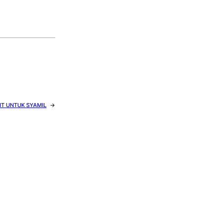
IT UNTUK SYAMIL
→