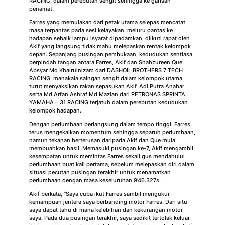
RACING, dalam perebutan sengit sehingga ke garisan
penamat.
Farres yang memulakan dari petak utama selepas mencatat
masa terpantas pada sesi kelayakan, meluru pantas ke
hadapan sebaik lampu isyarat dipadamkan, diikuti rapat oleh
Akif yang langsung tidak mahu melepaskan rentak kelompok
depan. Sepanjang pusingan pembukaan, kedudukan sentiasa
berpindah tangan antara Farres, Akif dan Shahzureen Que
Absyar Md Khairulnizam dari DASHOIL BROTHERS 7 TECH
RACING, manakala saingan sengit dalam kelompok utama
turut menyaksikan rakan sepasukan Akif, Adi Putra Anahar
serta Md Arfan Ashraf Md Mazlan dari PETRONAS SPRINTA
YAMAHA – 31 RACING terjatuh dalam perebutan kedudukan
kelompok hadapan.
Dengan perlumbaan berlangsung dalam tempo tinggi, Farres
terus mengekalkan momentum sehingga separuh perlumbaan,
namun tekanan berterusan daripada Akif dan Que mula
membuahkan hasil. Memasuki pusingan ke-7, Akif mengambil
kesempatan untuk memintas Farres sekali gus mendahului
perlumbaan buat kali pertama, sebelum melepaskan diri dalam
situasi pecutan pusingan terakhir untuk menamatkan
perlumbaan dengan masa keseluruhan 9’46.327s.
Akif berkata, “Saya cuba ikut Farres sambil mengukur
kemampuan jentera saya berbanding motor Farres. Dari situ
saya dapat tahu di mana kelebihan dan kekurangan motor
saya. Pada dua pusingan terakhir, saya sedikit tertolak keluar