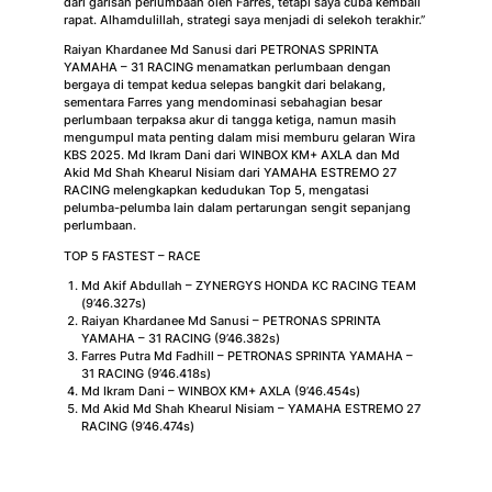
dari garisan perlumbaan oleh Farres, tetapi saya cuba kembali
rapat. Alhamdulillah, strategi saya menjadi di selekoh terakhir.”
Raiyan Khardanee Md Sanusi dari PETRONAS SPRINTA
YAMAHA – 31 RACING menamatkan perlumbaan dengan
bergaya di tempat kedua selepas bangkit dari belakang,
sementara Farres yang mendominasi sebahagian besar
perlumbaan terpaksa akur di tangga ketiga, namun masih
mengumpul mata penting dalam misi memburu gelaran Wira
KBS 2025. Md Ikram Dani dari WINBOX KM+ AXLA dan Md
Akid Md Shah Khearul Nisiam dari YAMAHA ESTREMO 27
RACING melengkapkan kedudukan Top 5, mengatasi
pelumba-pelumba lain dalam pertarungan sengit sepanjang
perlumbaan.
TOP 5 FASTEST – RACE
Md Akif Abdullah – ZYNERGYS HONDA KC RACING TEAM
(9’46.327s)
Raiyan Khardanee Md Sanusi – PETRONAS SPRINTA
YAMAHA – 31 RACING (9’46.382s)
Farres Putra Md Fadhill – PETRONAS SPRINTA YAMAHA –
31 RACING (9’46.418s)
Md Ikram Dani – WINBOX KM+ AXLA (9’46.454s)
Md Akid Md Shah Khearul Nisiam – YAMAHA ESTREMO 27
RACING (9’46.474s)