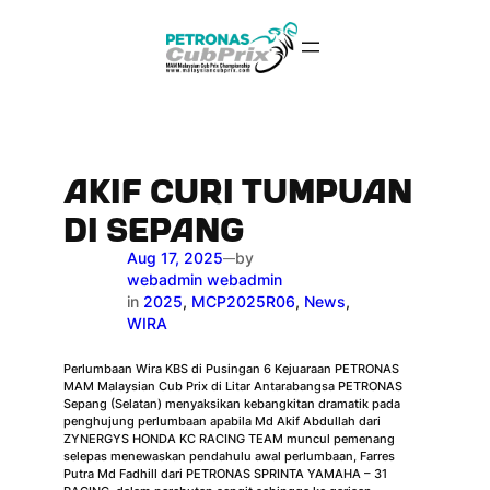
Skip
to
content
AKIF CURI TUMPUAN
DI SEPANG
Aug 17, 2025
by
—
webadmin webadmin
in
2025
, 
MCP2025R06
, 
News
, 
WIRA
Perlumbaan Wira KBS di Pusingan 6 Kejuaraan PETRONAS
MAM Malaysian Cub Prix di Litar Antarabangsa PETRONAS
Sepang (Selatan) menyaksikan kebangkitan dramatik pada
penghujung perlumbaan apabila Md Akif Abdullah dari
ZYNERGYS HONDA KC RACING TEAM muncul pemenang
selepas menewaskan pendahulu awal perlumbaan, Farres
Putra Md Fadhill dari PETRONAS SPRINTA YAMAHA – 31