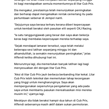
ini bagi mendapatkan semula momentumnya di litar Cub Prix.
Dia mengakui, prestasinya telah menunjukkan peningkatan
dan berharap dapat mengekalkan rentak cemerlang itu pada
perlumbaan sebenar di Jempol nanti.
“Sejujurnya saya berasa terharu kerana diberi kepercayaan
untuk kembali beraksi oleh pasukan elit seperti CKJ Racing.
“Ia satu tanggungjawab yang besar dan saya akan bekerja
keras bagi membalas kepercayaan mereka terhadap saya.
“Sejak mendapat lamaran tersebut, saya telah melalui
beberapa sesi latihan sepanjang minggu ini dan
alhamdulillah, ia semakin menunjukkan peningkatan,” jelas
Affendi ketika dihubungi hari ini.
Menurutnya lagi, dia memerlukan banyak latihan lagi bagi
menyesuaikan diri dengan litar Cub Prix.
“Aksi di litar Cub Prix jauh berbeza berbanding litar kekal. Litar
Cub Prix lebih teknikal dan memerlukan tahap kecergasan
yang tinggi untuk mengharunginya. Saya akan
mempergunakan sepenuhnya pengalaman yang ada pada
saya untuk membantu pasukan merealisasikan misi mereka
musim ini,” ujarnya lagi.
Meskipun dia tidak beraksi hampir dua tahun di Cub Prix,
Affendi sebenarnya masih aktif dalam sukan permotoran.