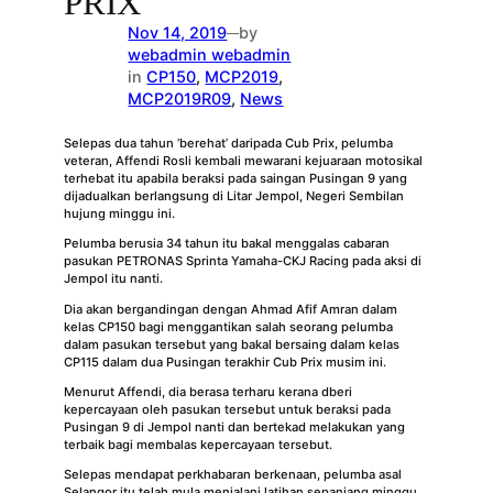
PRIX
Nov 14, 2019
by
—
webadmin webadmin
in
CP150
, 
MCP2019
, 
MCP2019R09
, 
News
Selepas dua tahun ‘berehat’ daripada Cub Prix, pelumba
veteran, Affendi Rosli kembali mewarani kejuaraan motosikal
terhebat itu apabila beraksi pada saingan Pusingan 9 yang
dijadualkan berlangsung di Litar Jempol, Negeri Sembilan
hujung minggu ini.
Pelumba berusia 34 tahun itu bakal menggalas cabaran
pasukan PETRONAS Sprinta Yamaha-CKJ Racing pada aksi di
Jempol itu nanti.
Dia akan bergandingan dengan Ahmad Afif Amran dalam
kelas CP150 bagi menggantikan salah seorang pelumba
dalam pasukan tersebut yang bakal bersaing dalam kelas
CP115 dalam dua Pusingan terakhir Cub Prix musim ini.
Menurut Affendi, dia berasa terharu kerana dberi
kepercayaan oleh pasukan tersebut untuk beraksi pada
Pusingan 9 di Jempol nanti dan bertekad melakukan yang
terbaik bagi membalas kepercayaan tersebut.
Selepas mendapat perkhabaran berkenaan, pelumba asal
Selangor itu telah mula menjalani latihan sepanjang minggu