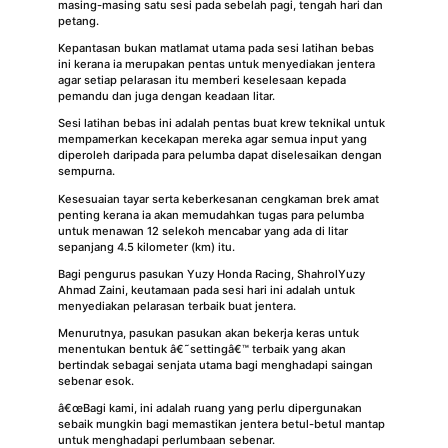
masing-masing satu sesi pada sebelah pagi, tengah hari dan
petang.
Kepantasan bukan matlamat utama pada sesi latihan bebas
ini kerana ia merupakan pentas untuk menyediakan jentera
agar setiap pelarasan itu memberi keselesaan kepada
pemandu dan juga dengan keadaan litar.
Sesi latihan bebas ini adalah pentas buat krew teknikal untuk
mempamerkan kecekapan mereka agar semua input yang
diperoleh daripada para pelumba dapat diselesaikan dengan
sempurna.
Kesesuaian tayar serta keberkesanan cengkaman brek amat
penting kerana ia akan memudahkan tugas para pelumba
untuk menawan 12 selekoh mencabar yang ada di litar
sepanjang 4.5 kilometer (km) itu.
Bagi pengurus pasukan Yuzy Honda Racing, ShahrolYuzy
Ahmad Zaini, keutamaan pada sesi hari ini adalah untuk
menyediakan pelarasan terbaik buat jentera.
Menurutnya, pasukan pasukan akan bekerja keras untuk
menentukan bentuk â€˜settingâ€™ terbaik yang akan
bertindak sebagai senjata utama bagi menghadapi saingan
sebenar esok.
â€œBagi kami, ini adalah ruang yang perlu dipergunakan
sebaik mungkin bagi memastikan jentera betul-betul mantap
untuk menghadapi perlumbaan sebenar.