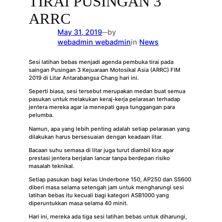
TIRAI PUSINGAN 3
ARRC
May 31, 2019
by
—
webadmin webadmin
in
News
Sesi latihan bebas menjadi agenda pembuka tirai pada
saingan Pusingan 3 Kejuaraan Motosikal Asia (ARRC) FIM
2019 di Litar Antarabangsa Chang hari ini.
Seperti biasa, sesi tersebut merupakan medan buat semua
pasukan untuk melakukan keraj-kerja pelarasan terhadap
jentera mereka agar ia menepati gaya tunggangan para
pelumba.
Namun, apa yang lebih penting adalah setiap pelarasan yang
dilakukan harus bersesuaian dengan keadaan litar.
Bacaan suhu semasa di litar juga turut diambil kira agar
prestasi jentera berjalan lancar tanpa berdepan risiko
masalah teknikal.
Setiap pasukan bagi kelas Underbone 150, AP250 dan SS600
diberi masa selama setengah jam untuk mengharungi sesi
latihan bebas itu kecuali bagi kategori ASB1000 yang
diperuntukkan masa selama 40 minit.
Hari ini, mereka ada tiga sesi latihan bebas untuk diharungi,