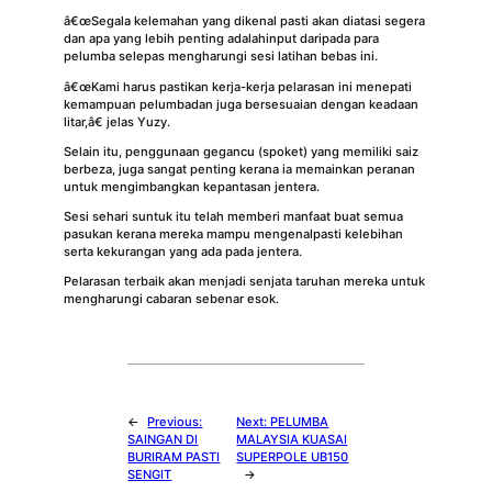
â€œSegala kelemahan yang dikenal pasti akan diatasi segera
dan apa yang lebih penting adalahinput daripada para
pelumba selepas mengharungi sesi latihan bebas ini.
â€œKami harus pastikan kerja-kerja pelarasan ini menepati
kemampuan pelumbadan juga bersesuaian dengan keadaan
litar,â€ jelas Yuzy.
Selain itu, penggunaan gegancu (spoket) yang memiliki saiz
berbeza, juga sangat penting kerana ia memainkan peranan
untuk mengimbangkan kepantasan jentera.
Sesi sehari suntuk itu telah memberi manfaat buat semua
pasukan kerana mereka mampu mengenalpasti kelebihan
serta kekurangan yang ada pada jentera.
Pelarasan terbaik akan menjadi senjata taruhan mereka untuk
mengharungi cabaran sebenar esok.
←
Previous:
Next:
PELUMBA
SAINGAN DI
MALAYSIA KUASAI
BURIRAM PASTI
SUPERPOLE UB150
SENGIT
→